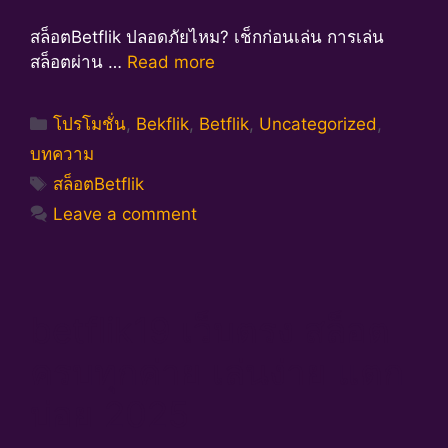
สล็อตBetflik ปลอดภัยไหม? เช็กก่อนเล่น การเล่น
สล็อตผ่าน …
Read more
Categories
โปรโมชั่น
,
Bekflik
,
Betflik
,
Uncategorized
,
บทความ
Tags
สล็อตBetflik
Leave a comment
betflik19 เว็บตรง สล็อต
ครบทุกค่าย เล่นง่าย แตก
บ่อย 2025