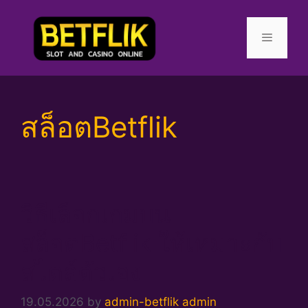
Skip
to
content
Menu
สล็อตBetflik
วิธีเลือกเกมบน
สล็อตBetflik ให้เหมาะกับ
สไตล์ตัวเอง
19.05.2026
by
admin-betflik admin