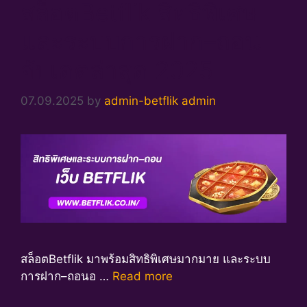
สล็อตBetflik สิทธิพิเศษ
และระบบการฝาก–ถอน
อัปเดตล่าสุด 2025
07.09.2025
by
admin-betflik admin
สล็อตBetflik มาพร้อมสิทธิพิเศษมากมาย และระบบ
การฝาก–ถอนอ …
Read more