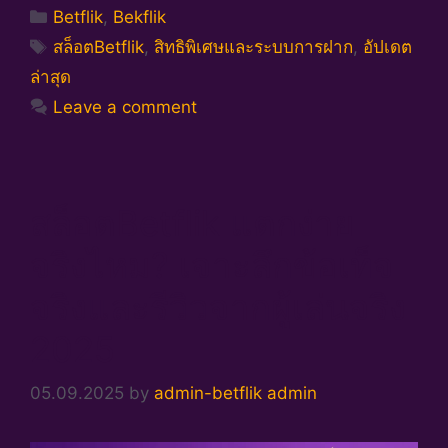
Categories
Betflik
,
Bekflik
Tags
สล็อตBetflik
,
สิทธิพิเศษและระบบการฝาก
,
อัปเดต
ล่าสุด
Leave a comment
สล็อตBetflik แตกง่าย
จริงไหม? เจาะลึกข้อเท็จ
จริงและรีวิวจากผู้เล่นจริง
2025
05.09.2025
by
admin-betflik admin