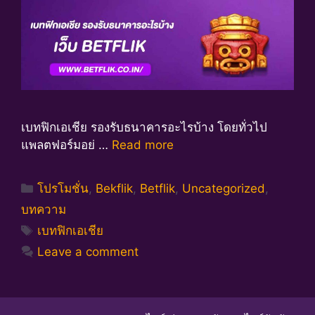
เบทฟิกเอเชีย รองรับธนาคารอะไรบ้าง โดยทั่วไป
แพลตฟอร์มอย่ …
Read more
Categories
โปรโมชั่น
,
Bekflik
,
Betflik
,
Uncategorized
,
บทความ
Tags
เบทฟิกเอเชีย
Leave a comment