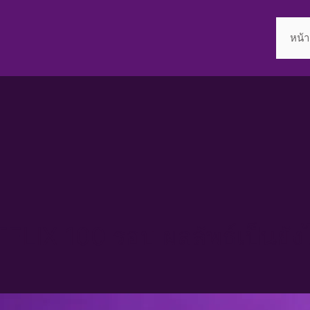
หน้
TFLIX 100 รอบ ผลลัพธ์เป็นยัง