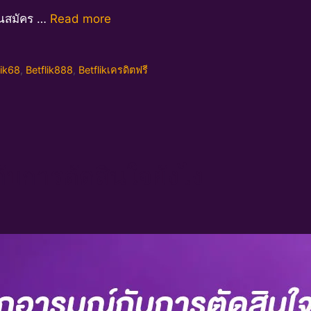
อนสมัคร …
Read more
lik68
,
Betflik888
,
Betflikเครดิตฟรี
ับการตัดสินใจยังไง