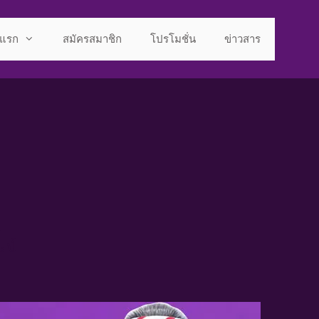
าแรก
สมัครสมาชิก
โปรโมชั่น
ข่าวสาร
ไง