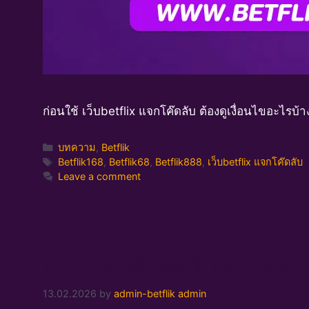
ก่อนใช้ เว็บbetflix แจกโค๊ดลับ ต้องดูเงื่อนไขอะไรบ้
Categories
บทความ
,
Betflik
Tags
Betflik168
,
Betflik68
,
Betflik888
,
เว็บbetflix แจกโค๊ดลับ
Leave a comment
betflix สล็อตเว็บตรง ปล
13.02.2026
by
admin-betflik admin