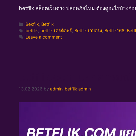
betflix สล็อตเว็บตรง ปลอดภัยไหม ต้องดูอะไรบ้างก่
Categories
Bekflik
,
Betflik
Tags
betflik
,
betflik เครดิตฟรี
,
Betflik เว็บตรง
,
Betflik168
,
Betf
Leave a comment
betflik.com แยกอารมณ์ก
13.02.2026
by
admin-betflik admin