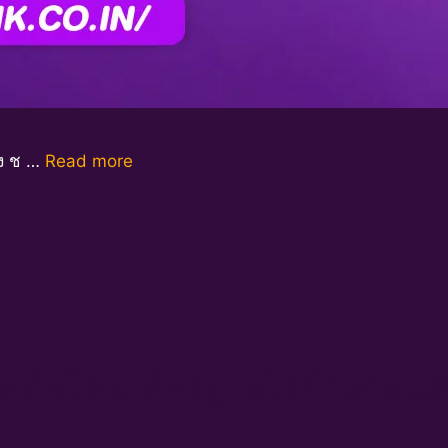
าง ช …
Read more
อดภัยไหม ต้องดูอะไรบ้างก่อนส