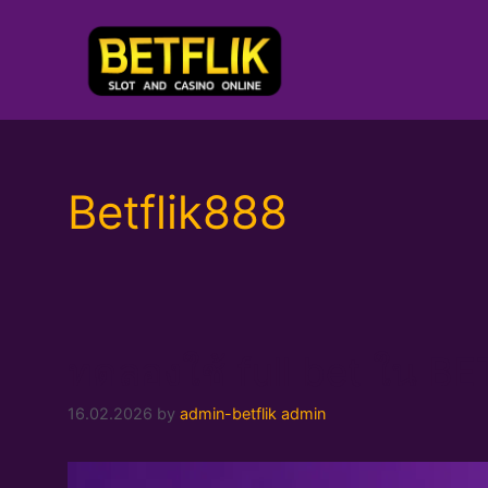
Skip
to
content
Betflik888
ทดลองใช้ full bet ใน BE
16.02.2026
by
admin-betflik admin