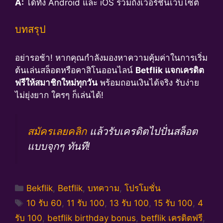
A:
ได้ทั้ง Android และ iOS รวมถึงเวอร์ชันเว็บไซต์
บทสรุป
อย่ารอช้า! หากคุณกำลังมองหาความคุ้มค่าในการเริ่ม
ต้นเล่นสล็อตหรือคาสิโนออนไลน์
Betflik แจกเครดิต
ฟรีให้สมาชิกใหม่ทุกวัน
พร้อมถอนเงินได้จริง รับง่าย
ไม่ยุ่งยาก ใครๆ ก็เล่นได้!
สมัครเลยคลิก
แล้วรับเครดิตไปปั่นสล็อต
แบบจุกๆ ทันที!
Categories
Bekflik
,
Betflik
,
บทความ
,
โปรโมชั่น
Tags
10 รับ 60
,
11 รับ 100
,
13 รับ 100
,
15 รับ 100
,
4
รับ 100
,
betflik birthday bonus
,
betflik เครดิตฟรี
,