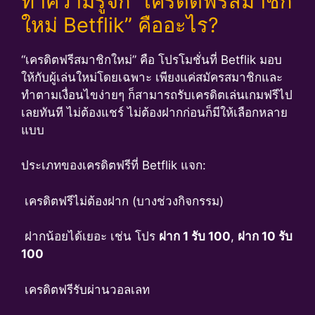
ทำความรู้จัก “เครดิตฟรีสมาชิก
ใหม่ Betflik” คืออะไร?
“เครดิตฟรีสมาชิกใหม่” คือ โปรโมชั่นที่ Betflik มอบ
ให้กับผู้เล่นใหม่โดยเฉพาะ เพียงแค่สมัครสมาชิกและ
ทำตามเงื่อนไขง่ายๆ ก็สามารถรับเครดิตเล่นเกมฟรีไป
เลยทันที ไม่ต้องแชร์ ไม่ต้องฝากก่อนก็มีให้เลือกหลาย
แบบ
ประเภทของเครดิตฟรีที่ Betflik แจก:
เครดิตฟรีไม่ต้องฝาก (บางช่วงกิจกรรม)
ฝากน้อยได้เยอะ เช่น โปร
ฝาก 1 รับ 100
,
ฝาก 10 รับ
100
เครดิตฟรีรับผ่านวอลเลท