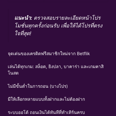
แนะนำ:
ตรวจสอบรายละเอียดหน้าโปร
โมชั่นทุกครั้งก่อนรับ เพื่อให้ได้โปรที่ตรง
ใจที่สุด!
จุดเด่นของเครดิตฟรีสมาชิกใหม่จาก Betflik
เล่นได้ทุกเกม: สล็อต, ยิงปลา, บาคาร่า และเกมคาสิ
โนสด
ไม่มีขั้นต่ำในการถอน (บางโปร)
มีให้เลือกหลายแบบทั้งฝากและไม่ต้องฝาก
ระบบออโต้ ถอนเงินได้ทันทีที่ทำเทิร์นครบ