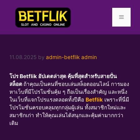
Skip
to
content
Menu
11.08.2025
by
admin-betflik admin
โปร Betflik อัปเดตล่าสุด คุ้มที่สุดสำหรับสายปั่น
สล็อต
ถ้าคุณเป็นคนที่ชอบเล่นสล็อตออนไลน์ การมอง
หาเว็บที่มีโปรโมชั่นคุ้ม ๆ ถือเป็นเรื่องสำคัญ และหนึ่ง
ในเว็บที่แจกโปรแรงตลอดทั้งปีคือ
Betflik
เพราะที่นี่มี
โปรโมชั่นครอบคลุมทุกกลุ่มผู้เล่น ทั้งสมาชิกใหม่และ
สมาชิกเก่า ทำให้คุณเล่นได้สนุกและคุ้มค่ามากกว่า
เดิม