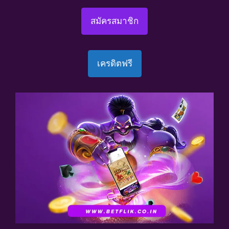
สมัครสมาชิก
เครดิตฟรี