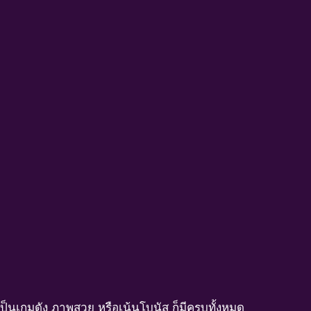
ป็นเกมดัง ภาพสวย หรือเน้นโบนัส ก็มีครบทั้งหมด