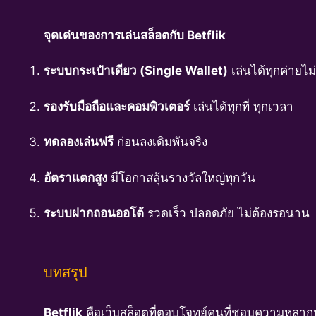
จุดเด่นของการเล่นสล็อตกับ Betflik
ระบบกระเป๋าเดียว (Single Wallet)
เล่นได้ทุกค่ายไม
รองรับมือถือและคอมพิวเตอร์
เล่นได้ทุกที่ ทุกเวลา
ทดลองเล่นฟรี
ก่อนลงเดิมพันจริง
อัตราแตกสูง
มีโอกาสลุ้นรางวัลใหญ่ทุกวัน
ระบบฝากถอนออโต้
รวดเร็ว ปลอดภัย ไม่ต้องรอนาน
บทสรุป
Betflik
คือเว็บสล็อตที่ตอบโจทย์คนที่ชอบความหลากหล