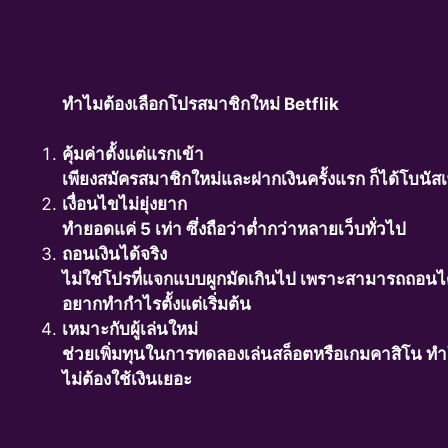
ทำไมต้องเลือกโปรสมาชิกใหม่ Betflik
คุ้มค่าตั้งแต่แรกเข้า
เพียงสมัครสมาชิกใหม่และฝากเงินครั้งแรก ก็ได้โบนัสเ
เงื่อนไขไม่ยุ่งยาก
ทำยอดแค่ 5
เท่า ซึ่งถือว่าต่ำกว่าหลายเว็บทั่วไป
ถอนเงินได้จริง
ไม่ใช่โปรที่แจกแบบผูกมัดเกินไป เพราะสามารถถอนได
อยากทำกำไรตั้งแต่เริ่มต้น
เหมาะกับผู้เล่นใหม่
ช่วยเพิ่มทุนในการทดลองเล่นสล็อตหรือเกมคาสิโน ทำ
ไม่ต้องใช้เงินเยอะ