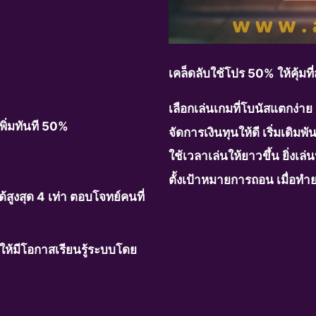
เคล็ดลับใช้โปร 50%
ให้คุ้มที
เลือกเล่นเกมที่โบนัสแตกง่าย
พิ่มทันที 50%
จัดการเงินทุนให้ดี
เริ่มเดิมพ
ใช้เวลาเล่นให้ยาวขึ้น
ยิ่งเล
ตั้งเป้าหมายการถอน
เมื่อทำ
้สูงสุด 4
เท่า ตอบโจทย์คนที่
ให้มีโอกาสเรียนรู้ระบบโดย