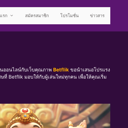
าแรก
สมัครสมาชิก
โปรโมชั่น
ข่าวสาร
พันออนไลน์กับเว็บคุณภาพ
Betflik
ขอนำเสนอโปรแรง
ศษที่ Betflik มอบให้กับผู้เล่นใหม่ทุกคน เพื่อให้คุณเริ่ม