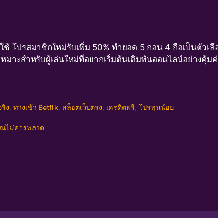
อกใช้ โปรสมาชิกใหม่รับเพิ่ม 50% ทำยอด 5 ถอน 4 ถือเป็นตัวเลือก
าะสำหรับผู้เล่นใหม่ที่อยากเริ่มต้นเดิมพันออนไลน์อย่างคุ้มค
ริง
,
ทางเข้า Betflik
,
สล็อตเว็บตรง
,
เครดิตฟรี
,
โปรทุนน้อย
คุณไม่ควรพลาด