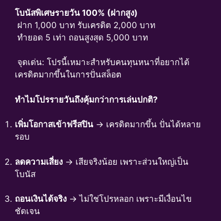
โบนัสพิเศษรายวัน 100% (ฝากสูง)
ฝาก 1,000 บาท รับเครดิต 2,000 บาท
ทำยอด 5 เท่า ถอนสูงสุด 5,000 บาท
จุดเด่น: โปรนี้เหมาะสำหรับคนทุนหนาที่อยากได้
เครดิตมากขึ้นในการปั่นสล็อต
ทำไมโปรรายวันถึงคุ้มกว่าการเล่นปกติ?
เพิ่มโอกาสเข้าฟรีสปิน
→ เครดิตมากขึ้น ปั่นได้หลาย
รอบ
ลดความเสี่ยง
→ เสียจริงน้อย เพราะส่วนใหญ่เป็น
โบนัส
ถอนเงินได้จริง
→ ไม่ใช่โปรหลอก เพราะมีเงื่อนไข
ชัดเจน