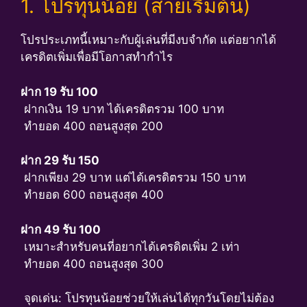
1. โปรทุนน้อย (สายเริ่มต้น)
โปรประเภทนี้เหมาะกับผู้เล่นที่มีงบจำกัด แต่อยากได้
เครดิตเพิ่มเพื่อมีโอกาสทำกำไร
ฝาก 19 รับ 100
ฝากเงิน 19 บาท ได้เครดิตรวม 100 บาท
ทำยอด 400 ถอนสูงสุด 200
ฝาก 29 รับ 150
ฝากเพียง 29 บาท แต่ได้เครดิตรวม 150 บาท
ทำยอด 600 ถอนสูงสุด 400
ฝาก 49 รับ 100
เหมาะสำหรับคนที่อยากได้เครดิตเพิ่ม 2 เท่า
ทำยอด 400 ถอนสูงสุด 300
จุดเด่น: โปรทุนน้อยช่วยให้เล่นได้ทุกวันโดยไม่ต้อง