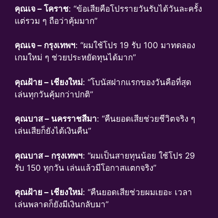
คุณเจ – โคราช
: “ข้อเสียคือโปรรายวันรับได้วันละครั้ง
แต่รวม ๆ ถือว่าคุ้มมาก”
คุณเจ – กรุงเทพฯ
: “ผมใช้โปร 19 รับ 100 มาทดลอง
เกมใหม่ ๆ ช่วยประหยัดทุนได้มาก”
คุณฝ้าย – เชียงใหม่
: “โบนัสฝากแรกของวันคือที่สุด
เล่นทุกวันคุ้มกว่าปกติ”
คุณบาส – นครราชสีมา
: “คืนยอดเสียช่วยชีวิตจริง ๆ
เล่นเสียก็ยังได้เงินคืน”
คุณบาส – กรุงเทพฯ
: “ผมเป็นสายทุนน้อย ใช้โปร 29
รับ 150 ทุกวัน เล่นแล้วมีโอกาสแตกจริง”
คุณฝ้าย – เชียงใหม่
: “คืนยอดเสียช่วยผมเยอะ เวลา
เล่นพลาดก็ยังมีเงินกลับมา”