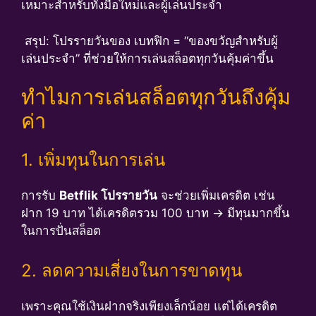
เหมาะสำหรับทั้งมือใหม่และผู้เล่นประจำ
สรุป: โปรรายวันของ เบทฟิก = “ของขวัญสำหรับผู้
เล่นประจำ” ที่ช่วยให้การเล่นสล็อตทุกวันคุ้มค่าขึ้น
ทำไมการเล่นสล็อตทุกวันถึงคุ้ม
ค่า
1. เพิ่มทุนในการเล่น
การรับ
Betflik โปรรายวัน
จะช่วยเพิ่มเครดิต เช่น
ฝาก 19 บาท ได้เครดิตรวม 100 บาท → มีทุนมากขึ้น
ในการปั่นสล็อต
2. ลดความเสี่ยงในการขาดทุน
เพราะคุณใช้เงินฝากจริงเพียงเล็กน้อย แต่ได้เครดิต