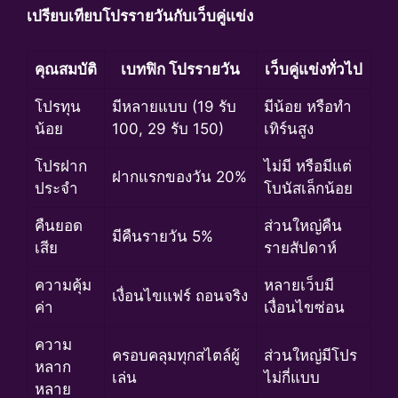
เปรียบเทียบโปรรายวันกับเว็บคู่แข่ง
คุณสมบัติ
เบทฟิก โปรรายวัน
เว็บคู่แข่งทั่วไป
โปรทุน
มีหลายแบบ (19 รับ
มีน้อย หรือทำ
น้อย
100, 29 รับ 150)
เทิร์นสูง
โปรฝาก
ไม่มี หรือมีแต่
ฝากแรกของวัน 20%
ประจำ
โบนัสเล็กน้อย
คืนยอด
ส่วนใหญ่คืน
มีคืนรายวัน 5%
เสีย
รายสัปดาห์
ความคุ้ม
หลายเว็บมี
เงื่อนไขแฟร์ ถอนจริง
ค่า
เงื่อนไขซ่อน
ความ
ครอบคลุมทุกสไตล์ผู้
ส่วนใหญ่มีโปร
หลาก
เล่น
ไม่กี่แบบ
หลาย