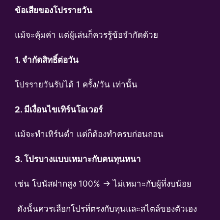
ข้อเสียของโปรรายวัน
แม้จะคุ้มค่า แต่ผู้เล่นก็ควรรู้ข้อจำกัดด้วย
1. จำกัดสิทธิ์ต่อวัน
โปรรายวันรับได้ 1 ครั้ง/วัน เท่านั้น
2. มีเงื่อนไขเทิร์นโอเวอร์
แม้จะทำเทิร์นต่ำ แต่ก็ต้องทำครบก่อนถอน
3. โปรบางแบบเหมาะกับคนทุนหนา
เช่น โบนัสฝากสูง 100% → ไม่เหมาะกับผู้ที่งบน้อย
ดังนั้นควรเลือกโปรที่ตรงกับทุนและสไตล์ของตัวเอง