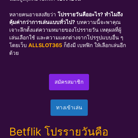
หลายคนอาจสงสัยว่า
โปรรายวันคืออะไร? ทำไมถึง
คุ้มค่ากว่าการเล่นแบบทั่วไป?
บทความนี้จะพาคุณ
เจาะลึกตั้งแต่ความหมายของโปรรายวัน เหตุผลที่ผู้
เล่นเลือกใช้ และความแตกต่างจากโปรรูปแบบอื่น ๆ
โดยเว็บ
ALLSLOT365
ก็ยังมี เบทฟิก ให้เลือกเล่นอีก
ด้วย
สมัครสมาชิก
ทางเข้าเล่น
Betflik โปรรายวันคือ