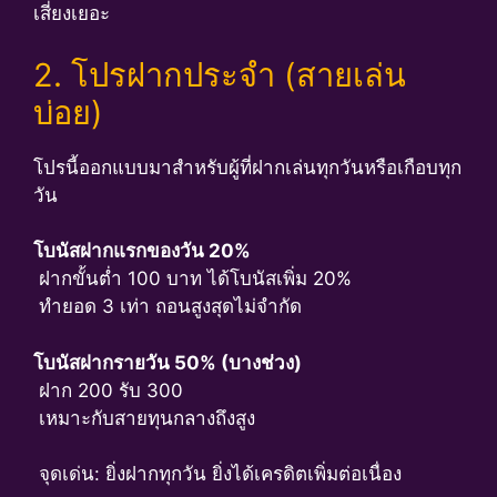
เสี่ยงเยอะ
2. โปรฝากประจำ (สายเล่น
บ่อย)
โปรนี้ออกแบบมาสำหรับผู้ที่ฝากเล่นทุกวันหรือเกือบทุก
วัน
โบนัสฝากแรกของวัน 20%
ฝากขั้นต่ำ 100 บาท ได้โบนัสเพิ่ม 20%
ทำยอด 3 เท่า ถอนสูงสุดไม่จำกัด
โบนัสฝากรายวัน 50% (บางช่วง)
ฝาก 200 รับ 300
เหมาะกับสายทุนกลางถึงสูง
จุดเด่น: ยิ่งฝากทุกวัน ยิ่งได้เครดิตเพิ่มต่อเนื่อง