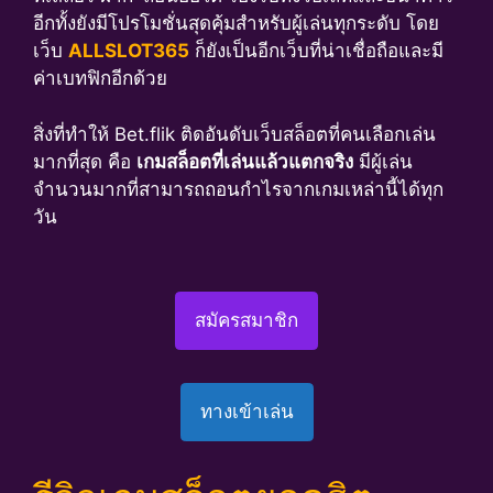
อีกทั้งยังมีโปรโมชั่นสุดคุ้มสำหรับผู้เล่นทุกระดับ โดย
เว็บ
ALLSLOT365
ก็ยังเป็นอีกเว็บที่น่าเชื่อถือและมี
ค่าเบทฟิกอีกด้วย
สิ่งที่ทำให้ Bet.flik ติดอันดับเว็บสล็อตที่คนเลือกเล่น
มากที่สุด คือ
เกมสล็อตที่เล่นแล้วแตกจริง
มีผู้เล่น
จำนวนมากที่สามารถถอนกำไรจากเกมเหล่านี้ได้ทุก
วัน
สมัครสมาชิก
ทางเข้าเล่น