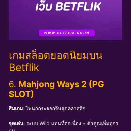
เกมสล็อตยอดนิยมบน
Betflik
6.
Mahjong Ways 2 (PG
SLOT)
ธีมเกม
: ไพ่นกกระจอกจีนสุดคลาสสิก
จุดเด่น
: ระบบ Wild แทนที่ต่อเนื่อง + ตัวคูณเพิ่มทุกร
อบ