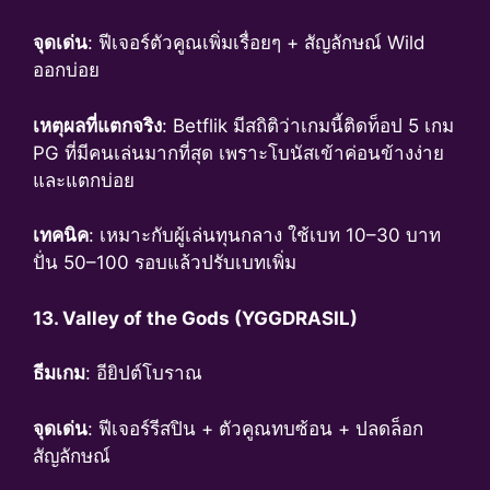
จุดเด่น
: ฟีเจอร์ตัวคูณเพิ่มเรื่อยๆ + สัญลักษณ์ Wild
ออกบ่อย
เหตุผลที่แตกจริง
: Betflik มีสถิติว่าเกมนี้ติดท็อป 5 เกม
PG ที่มีคนเล่นมากที่สุด เพราะโบนัสเข้าค่อนข้างง่าย
และแตกบ่อย
เทคนิค
: เหมาะกับผู้เล่นทุนกลาง ใช้เบท 10–30 บาท
ปั่น 50–100 รอบแล้วปรับเบทเพิ่ม
13. Valley of the Gods (YGGDRASIL)
ธีมเกม
: อียิปต์โบราณ
จุดเด่น
: ฟีเจอร์รีสปิน + ตัวคูณทบซ้อน + ปลดล็อก
สัญลักษณ์