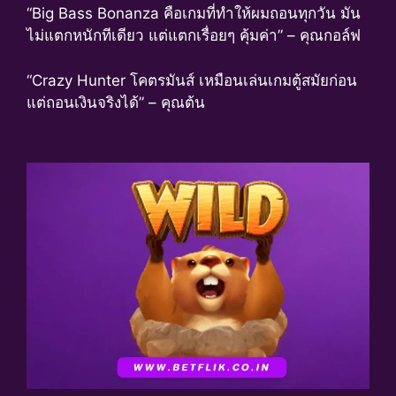
“Big Bass Bonanza คือเกมที่ทำให้ผมถอนทุกวัน มัน
ไม่แตกหนักทีเดียว แต่แตกเรื่อยๆ คุ้มค่า” – คุณกอล์ฟ
“Crazy Hunter โคตรมันส์ เหมือนเล่นเกมตู้สมัยก่อน
แต่ถอนเงินจริงได้” – คุณต้น