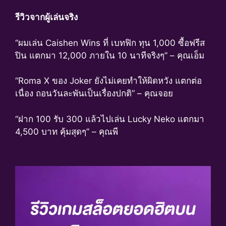
รีวิวจากผู้เล่นจริง
“ผมเล่น Caishen Wins ที่ เบทฟิก ทุน 1,000 ซื้อฟรีส
ปิน แตกมา 12,000 ภายใน 10 นาทีจริงๆ” – คุณเอ็ม
“Roma X ของ Joker ยังไม่เคยทำให้ผิดหวัง แตกต่อ
เนื่อง ถอนวันละพันเป็นเรื่องปกติ” – คุณจอย
“ฝาก 100 รับ 300 แล้วไปเล่น Lucky Neko แตกมา
4,500 บาท คุ้มสุดๆ” – คุณพี