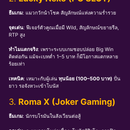
ธีมเกม
: แมวกวักนำโชค สัญลักษณ์แห่งความร่ำรวย
จุดเด่น
: ฟีเจอร์ตัวคูณเมื่อมี Wild, สัญลักษณ์ขยายรีล,
RTP สูง
ทำไมแตกจริง
: เพราะระบบเกมชอบปล่อย Big Win
ติดต่อกัน แม้จะเบทต่ำ 1–5 บาท ก็มีโอกาสแตกหลาย
ร้อยเท่า
เทคนิค
: เหมาะกับผู้เล่น
ทุนน้อย (100–500 บาท)
ปั่น
ยาว รอจังหวะเข้าโบนัส
3.
Roma X (Joker Gaming)
ธีมเกม
: นักรบโรมันในสังเวียนต่อสู้