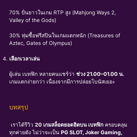
70% ปั่นยาวในเกม RTP สูง (Mahjong Ways 2,
Valley of the Gods)
30% ทุ่มซื้อฟรีสปินในเกมแตกหนัก (Treasures of
Aztec, Gates of Olympus)
เลือกเวลาเล่น
ผู้เล่น เบทฟิก หลายคนแชร์ว่า
ช่วง 21.00–01.00 น.
เกมแตกง่ายกว่า เนื่องจากมีการปล่อยโบนัสเยอะ
บทสรุป
เราได้รีวิว
20 เกมสล็อตยอดฮิตบน เบทฟิก
ครอบคลุม
ทุกค่ายดัง ไม่ว่าจะเป็น
PG SLOT, Joker Gaming,