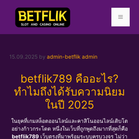
Skip
to
content
Menu
15.09.2025
by
admin-betflik admin
betflik789 คืออะไร?
ทำไมถึงได้รับความนิยม
ในปี 2025
ในยุคที่เกมสล็อตออนไลน์และคาสิโนออนไลน์เติบโต
อย่างก้าวกระโดด หนึ่งในเว็บที่ถูกพูดถึงมากที่สุดก็คือ
betflik789
เว็บตรงที่มาพร้อมระบบครบวงจร ไม่ว่า