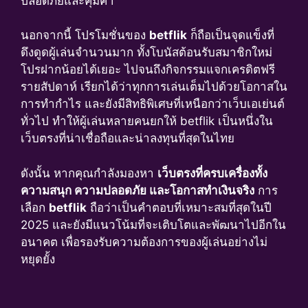
ปลอดภัยและคุ้มค่า
นอกจากนี้ โปรโมชั่นของ
betflik
ก็ถือเป็นจุดแข็งที่
ดึงดูดผู้เล่นจำนวนมาก ทั้งโบนัสต้อนรับสมาชิกใหม่
โปรฝากน้อยได้เยอะ ไปจนถึงกิจกรรมแจกเครดิตฟรี
รายสัปดาห์ เรียกได้ว่าทุกการเล่นเต็มไปด้วยโอกาสใน
การทำกำไร และยังมีสิทธิพิเศษที่เหนือกว่าเว็บเอเย่นต์
ทั่วไป ทำให้ผู้เล่นหลายคนยกให้ betflik เป็นหนึ่งใน
เว็บตรงที่น่าเชื่อถือและน่าลงทุนที่สุดในไทย
ดังนั้น หากคุณกำลังมองหา
เว็บตรงที่ครบเครื่องทั้ง
ความสนุก ความปลอดภัย และโอกาสทำเงินจริง
การ
เลือก
betflik
ถือว่าเป็นคำตอบที่เหมาะสมที่สุดในปี
2025 และยังมีแนวโน้มที่จะเติบโตและพัฒนาไปอีกใน
อนาคต เพื่อรองรับความต้องการของผู้เล่นอย่างไม่
หยุดยั้ง