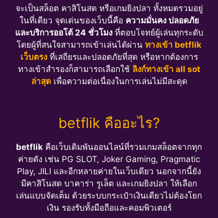
จะเป็นสล็อต คาสิโนสด หรือเกมยิงปลา ทั้งหมดรวมอยู่
ในที่เดียว จุดเด่นของเว็บนี้คือ
ความมั่นคง ปลอดภัย
และบริการออโต้ 24 ชั่วโมง
ที่ตอบโจทย์ผู้เล่นทุกระดับ
โดยผู้ที่สนใจสามารถเข้าเล่นได้ผ่าน
ทางเข้า betflik
เว็บตรง
ที่เสถียรและปลอดภัยที่สุด หรือหากต้องการ
ทางเข้าสำรองก็สามารถเลือกใช้
ลิงก์ทางเข้า all sot
ล่าสุด
เพื่อความต่อเนื่องในการเล่นไม่มีสะดุด
betflik คืออะไร?
betflik
คือเว็บเดิมพันออนไลน์ที่รวมเกมสล็อตจากทุก
ค่ายดัง เช่น PG SLOT, Joker Gaming, Pragmatic
Play, JILI และอีกหลายค่ายในเว็บเดียว นอกจากนี้ยัง
มีคาสิโนสด บาคาร่า รูเล็ต และเกมยิงปลา ให้เลือก
เล่นแบบจัดเต็ม ด้วยระบบกระเป๋าเงินเดียวไม่ต้องโยก
เงิน รองรับทั้งมือถือและคอมพิวเตอร์