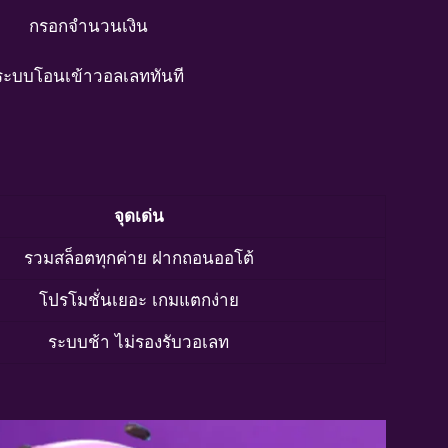
กรอกจำนวนเงิน
ระบบโอนเข้าวอลเลททันที
จุดเด่น
รวมสล็อตทุกค่าย ฝากถอนออโต้
โปรโมชั่นเยอะ เกมแตกง่าย
ระบบช้า ไม่รองรับวอเลท