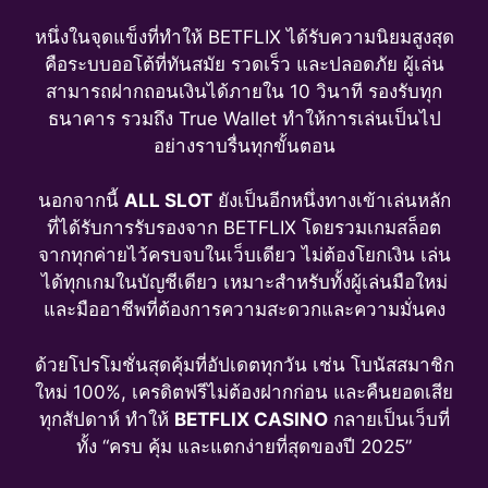
หนึ่งในจุดแข็งที่ทำให้ BETFLIX ได้รับความนิยมสูงสุด
คือระบบออโต้ที่ทันสมัย รวดเร็ว และปลอดภัย ผู้เล่น
สามารถฝากถอนเงินได้ภายใน 10 วินาที รองรับทุก
ธนาคาร รวมถึง True Wallet ทำให้การเล่นเป็นไป
อย่างราบรื่นทุกขั้นตอน
นอกจากนี้
ALL SLOT
ยังเป็นอีกหนึ่งทางเข้าเล่นหลัก
ที่ได้รับการรับรองจาก BETFLIX โดยรวมเกมสล็อต
จากทุกค่ายไว้ครบจบในเว็บเดียว ไม่ต้องโยกเงิน เล่น
ได้ทุกเกมในบัญชีเดียว เหมาะสำหรับทั้งผู้เล่นมือใหม่
และมืออาชีพที่ต้องการความสะดวกและความมั่นคง
ด้วยโปรโมชั่นสุดคุ้มที่อัปเดตทุกวัน เช่น โบนัสสมาชิก
ใหม่ 100%, เครดิตฟรีไม่ต้องฝากก่อน และคืนยอดเสีย
ทุกสัปดาห์ ทำให้
BETFLIX CASINO
กลายเป็นเว็บที่
ทั้ง “ครบ คุ้ม และแตกง่ายที่สุดของปี 2025”