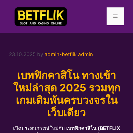
Skip
to
content
Menu
23.10.2025
by
admin-betflik admin
เบทฟิกคาสิโน ทางเข้า
ใหม่ล่าสุด 2025 รวมทุก
เกมเดิมพันครบวงจรใน
เว็บเดียว
เปิดประสบการณ์ใหม่กับ
เบทฟิกคาสิโน (BETFLIX