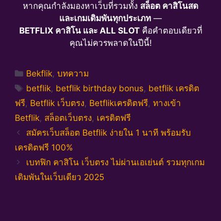
หากคุณกำลังมองหาเว็บที่รวมทั้ง
สล็อต คาสิโนสด
และเกมเดิมพันทุกประเภท
—
BETFLIX คาสิโน และ ALL SLOT
คือคำตอบเดียวที่
คุณไม่ควรพลาดในปีนี้!
Categories
Bekflik
,
บทความ
Tags
betflik
,
betflik birthday bonus
,
betflik เครดิต
ฟรี
,
Betflik เว็บตรง
,
Betflikเครดิตฟรี
,
ทางเข้า
Betflik
,
สล็อตเว็บตรง
,
เครดิตฟรี
สมัครเว็บสล็อต Betflik ง่ายใน 1 นาที พร้อมรับ
เครดิตฟรี 100%
เบทฟิก คาสิโน เว็บตรง ไม่ผ่านเอเย่นต์ รวมทุกเกม
เดิมพันในเว็บเดียว 2025