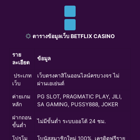
ตารางข้อมูลเว็บ BETFLIX CASINO
ราย
ข้อมูล
ละเอียด
️ ประเภท
เว็บตรงคาสิโนออนไลน์ครบวงจร ไม่
เว็บ
ผ่านเอเย่นต์
ค่ายเกม
PG SLOT, PRAGMATIC PLAY, JILI,
หลัก
SA GAMING, PUSSY888, JOKER
ฝากถอน
ไม่มีขั้นต่ำ ระบบออโต้ 24 ชม.
ขั้นต่ำ
โปรโม
โบนัสสมาชิกใหม่ 100%, เครดิตฟรีราย