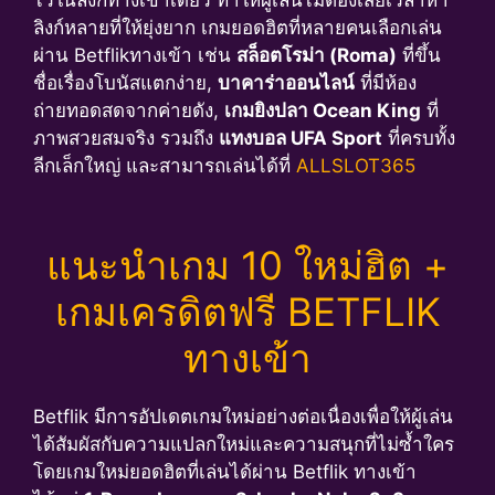
ไว้ในลิงก์ทางเข้าเดียว ทำให้ผู้เล่นไม่ต้องเสียเวลาหา
ลิงก์หลายที่ให้ยุ่งยาก เกมยอดฮิตที่หลายคนเลือกเล่น
ผ่าน Betflikทางเข้า เช่น
สล็อตโรม่า (Roma)
ที่ขึ้น
ชื่อเรื่องโบนัสแตกง่าย,
บาคาร่าออนไลน์
ที่มีห้อง
ถ่ายทอดสดจากค่ายดัง,
เกมยิงปลา Ocean King
ที่
ภาพสวยสมจริง รวมถึง
แทงบอล UFA Sport
ที่ครบทั้ง
ลีกเล็กใหญ่ และสามารถเล่นได้ที่
ALLSLOT365
แนะนำเกม 10 ใหม่ฮิต +
เกมเครดิตฟรี BETFLIK
ทางเข้า
Betflik มีการอัปเดตเกมใหม่อย่างต่อเนื่องเพื่อให้ผู้เล่น
ได้สัมผัสกับความแปลกใหม่และความสนุกที่ไม่ซ้ำใคร
โดยเกมใหม่ยอดฮิตที่เล่นได้ผ่าน Betflik ทางเข้า