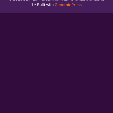
1
• Built with
GeneratePress