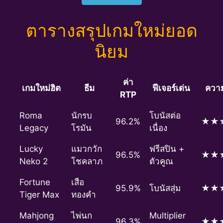
ตารางสรุปเกมใหม่ยอด
นิยม
ค่า
เกมใหม่ฮิต
ธีม
ฟีเจอร์เด่น
ควา
RTP
Roma
นักรบ
โบนัสต่อ
96.2%
★★
Legacy
โรมัน
เนื่อง
Lucky
แมวกวัก
ฟรีสปิน +
96.5%
★★
Neko 2
โชคลาภ
ตัวคูณ
Fortune
เสือ
95.9%
โบนัสสุ่ม
★★
Tiger Max
ทองคำ
Mahjong
ไพ่นก
Multiplier
96.3%
★★