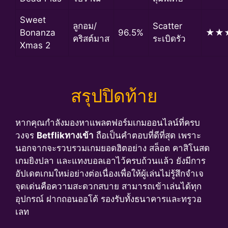
Sweet
ลูกอม/
Scatter
Bonanza
96.5%
★★
คริสต์มาส
ระเบิดรัว
Xmas 2
สรุปปิดท้าย
หากคุณกำลังมองหาแพลตฟอร์มเกมออนไลน์ที่ครบ
วงจร
Betflikทางเข้า
ถือเป็นคำตอบที่ดีที่สุด เพราะ
นอกจากจะรวบรวมเกมยอดฮิตอย่าง สล็อต คาสิโนสด
เกมยิงปลา และแทงบอลเอาไว้ครบถ้วนแล้ว ยังมีการ
อัปเดตเกมใหม่อย่างต่อเนื่องเพื่อให้ผู้เล่นไม่รู้สึกจำเจ
จุดเด่นคือความสะดวกสบาย สามารถเข้าเล่นได้ทุก
อุปกรณ์ ฝากถอนออโต้ รองรับทั้งธนาคารและทรูวอ
เลท