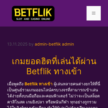
Skip
to
content
Menu
13.11.2025
by
admin-betflik admin
เกมยอดฮิตที่เล่นได้ผ่าน
Betflik ทางเข้า
เมื่อพูดถึง
Betflik ทางเข้า
ผู้เล่นหลายคนต่างยกให้ที่นี่
เป็นศูนย์รวมเกมออนไลน์ครบวงจรที่สามารถเข้าเล่น
ได้ง่ายทั้งบนมือถือและคอมพิวเตอร์ ไม่ว่าจะเป็นสล็อต
คาสิโนสด เกมยิงปลา หรือพนันกีฬา ทุกอย่างถูกรวม