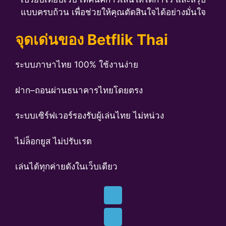
แบบครบถ้วน เพื่อช่วยให้คุณตัดสินใจได้อย่างมั่นใจ
จุดเด่นของ Betflik Thai
ระบบภาษาไทย 100% ใช้งานง่าย
ฝาก–ถอนผ่านธนาคารไทยโดยตรง
ระบบเซิร์ฟเวอร์รองรับผู้เล่นไทย ไม่หน่วง
ไม่ล็อกยูส ไม่ปรับเรต
เล่นได้ทุกค่ายดังในเว็บเดียว