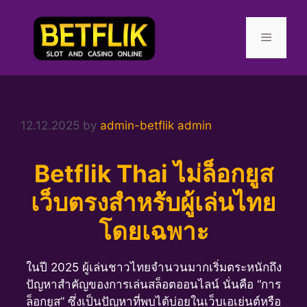
Skip
to
content
Menu
12.12.2025
by
admin-betflik admin
Betflik Thai ไม่ล็อกยูส
เว็บตรงสำหรับผู้เล่นไทย
โดยเฉพาะ
ในปี 2025 ผู้เล่นชาวไทยจำนวนมากเริ่มตระหนักถึง
ปัญหาสำคัญของการเล่นสล็อตออนไลน์ นั่นคือ “การ
ล็อกยูส” ซึ่งเป็นปัญหาที่พบได้บ่อยในเว็บเอเย่นต์หรือ