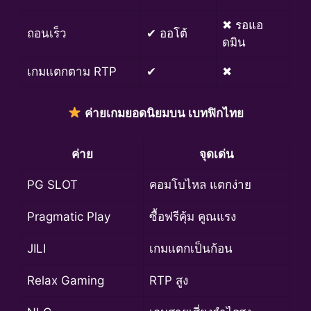
✖ รอแอ
ถอนเร็ว
✔ ออโต้
ดมิน
เกมแตกตาม RTP
✔
✖
ค่ายเกมยอดนิยมบน เบทฟิกไทย
ค่าย
จุดเด่น
PG SLOT
คอมโบไหล แตกง่าย
Pragmatic Play
ซื้อฟรีคุ้ม คูณแรง
JILI
เกมแตกเป็นก้อน
Relax Gaming
RTP สูง