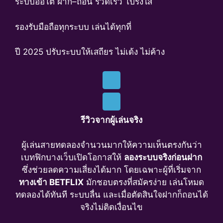
ระบบออโต้ ฝาก–ถอน รวดเร็ว โปร่งใส
รองรับมือถือทุกระบบ เล่นได้ทุกที่
ปี 2025 ปรับระบบให้เสถียร ไม่เด้ง ไม่ค้าง
รีวิวจากผู้เล่นจริง
ผู้เล่นสายทดลองจำนวนมากให้ความเห็นตรงกันว่า
เบทฟิกบางเว็บเปิดโอกาสให้
ลองระบบจริงก่อนฝาก
ซึ่งช่วยลดความเสี่ยงได้มาก โดยเฉพาะผู้ที่เริ่มจาก
ทางเข้า BETFLIX
มักชอบตรงที่สมัครง่าย เล่นโหมด
ทดลองได้ทันที ระบบลื่น และเมื่อตัดสินใจฝากก็ถอนได้
จริงไม่ติดเงื่อนไข