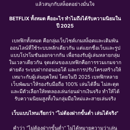
แล้วสนุกกับสล็อตอย่างมั่นใจ
BETFLIX ทั้งหมด คืออะไร ทำไมถึงได้รับความนิยมใน
ปี 2025
เบทฟิกทั้งหมด คือกลุ่มเว็บไซต์เกมสล็อตและเดิมพัน
ออนไลน์ที่ใช้ระบบหลักเดียวกัน แต่แยกชื่อเว็บและรูป
แบบโปรโมชันออกจากกัน เพื่อรองรับผู้เล่นหลายกลุ่ม
ในเวลาเดียวกัน จุดเด่นของเบทฟิกคือการรวมเกมจาก
ค่ายดัง ระบบฝากถอนออโต้ และการปรับโครงสร้างให้
เหมาะกับผู้เล่นยุคใหม่ โดยในปี 2025 เบทฟิกหลาย
เว็บพัฒนาให้รองรับมือถือ 100% เล่นได้ลื่น ไม่สะดุด
และมีตัวเลือกให้ทดลองเล่นก่อนฝากเงินจริง ทำให้ได้
รับความนิยมสูงทั้งในกลุ่มมือใหม่และสายเล่นจริง
เว็บแบบไหนเรียกว่า “ไม่ต้องฝากขั้นต่ำ เล่นได้จริง”
คำว่า “ไม่ต้องฝากขั้นต่ำ” ไม่ได้หมายความว่าเล่น