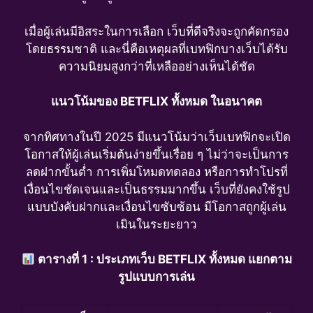
เมื่อผู้เล่นมีอิสระในการเลือก เว็บที่ดีจริงจะถูกคัดกรอง
โดยธรรมชาติ และนี่คือเหตุผลที่เบทฟิกบางเว็บได้รับ
ความนิยมสูงกว่าที่เหลืออย่างเห็นได้ชัด
แนวโน้มของ BETFLIX ทั้งหมด ในอนาคต
จากทิศทางในปี 2025 มีแนวโน้มว่าเว็บเบทฟิกจะเปิด
โอกาสให้ผู้เล่นเริ่มต้นง่ายขึ้นเรื่อย ๆ ไม่ว่าจะเป็นการ
ลดฝากขั้นต่ำ การเพิ่มโหมดทดลอง หรือการทำโปรที่
เงื่อนไขชัดเจนและเป็นธรรมมากขึ้น เว็บที่ยังคงใช้รูป
แบบบังคับฝากและเงื่อนไขซับซ้อน มีโอกาสถูกผู้เล่น
เมินในระยะยาว
ตารางที่ 1 : ประเภทเว็บ BETFLIX ทั้งหมด แยกตาม
รูปแบบการเล่น