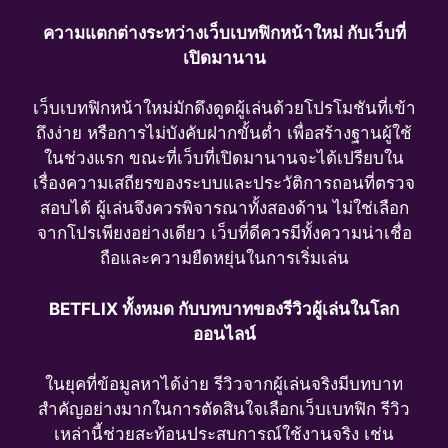
ความแตกต่างระหว่างเว็บเบทฟิกหน้าใหม่ กับเว็บที่
เปิดมานาน
เว็บเบทฟิกหน้าใหม่มักดึงดูดผู้เล่นด้วยโปรโมชันที่เข้า
ถึงง่าย หรือการไม่บังคับฝากขั้นต่ำ เพื่อสร้างฐานผู้ใช้
ในช่วงแรก ขณะที่เว็บที่เปิดมานานจะได้เปรียบใน
เรื่องความเสถียรของระบบและประวัติการถอนที่ตรวจ
สอบได้ ผู้เล่นจึงควรพิจารณาทั้งสองด้าน ไม่ใช่เลือก
จากโปรเพียงอย่างเดียว เว็บที่ดีควรมีทั้งความน่าเชื่อ
ถือและความยืดหยุ่นในการเริ่มเล่น
BETFLIX ทั้งหมด กับบทบาทของรีวิวผู้เล่นในโลก
ออนไลน์
ในยุคที่ข้อมูลหาได้ง่าย รีวิวจากผู้เล่นจริงมีบทบาท
สำคัญอย่างมากในการตัดสินใจเลือกเว็บเบทฟิก รีวิว
เหล่านี้ช่วยสะท้อนประสบการณ์ใช้งานจริง เช่น