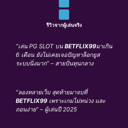
รีวิวจากผู้เล่นจริง
“เล่น PG SLOT บน
BETFLIX
99
มาเกิน
6 เดือน ยังไม่เคยเจอปัญหาล็อกยูส
ระบบนิ่งมาก” – สายปั่นทุนกลาง
“ลองหลายเว็บ สุดท้ายมาจบที่
BETFLIX
99
เพราะเกมไม่หน่วง และ
ถอนง่าย” – ผู้เล่นปี 2025