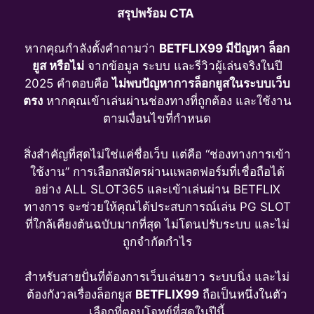
สรุปพร้อม CTA
หากคุณกำลังตั้งคำถามว่า
BETFLIX
99 มีปัญหา ล็อก
ยูส หรือไม่
จากข้อมูล ระบบ และรีวิวผู้เล่นจริงในปี
2025 คำตอบคือ
ไม่พบปัญหาการล็อกยูสในระบบเว็บ
ตรง
หากคุณเข้าเล่นผ่านช่องทางที่ถูกต้อง และใช้งาน
ตามเงื่อนไขที่กำหนด
สิ่งสำคัญที่สุดไม่ใช่แค่ชื่อเว็บ แต่คือ “ช่องทางการเข้า
ใช้งาน” การเลือกสมัครผ่านแพลตฟอร์มที่เชื่อถือได้
อย่าง ALL SLOT365 และเข้าเล่นผ่าน BETFLIX
ทางการ จะช่วยให้คุณได้ประสบการณ์เล่น PG SLOT
ที่ใกล้เคียงต้นฉบับมากที่สุด ไม่โดนปรับระบบ และไม่
ถูกจำกัดกำไร
สำหรับสายปั่นที่ต้องการเว็บเล่นยาว ระบบนิ่ง และไม่
ต้องกังวลเรื่องล็อกยูส
BETFLIX
99
ถือเป็นหนึ่งในตัว
เลือกที่ตอบโจทย์ที่สุดในปีนี้