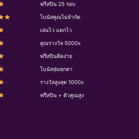
ฟรีสปิน 25 รอบ
โบนัสคูณไม่จำกัด
เล่นไว แตกไว
คูณรางวัล 5000x
ฟรีสปินติดง่าย
โบนัสสุ่มทุกตา
รางวัลสูงสุด 1000x
ฟรีสปิน + ตัวคูณสูง