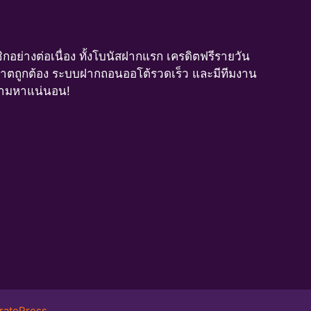
ชิกอย่างต่อเนื่อง ทั้งโบนัสฝากแรก เครดิตฟรีรายวัน
นุญาตถูกต้อง ระบบฝากถอนออโต้รวดเร็ว และมีทีมงาน
ณตามหาแน่นอน!
ratePress