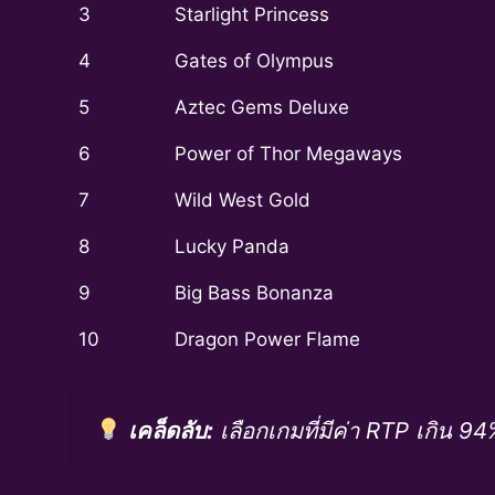
3
Starlight Princess
4
Gates of Olympus
5
Aztec Gems Deluxe
6
Power of Thor Megaways
7
Wild West Gold
8
Lucky Panda
9
Big Bass Bonanza
10
Dragon Power Flame
เคล็ดลับ:
เลือกเกมที่มีค่า RTP เกิน 94