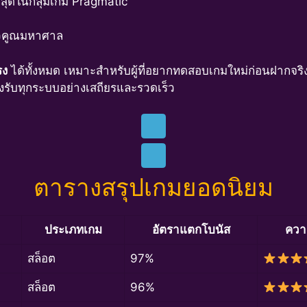
ุดในกลุ่มเกม Pragmatic
ัวคูณมหาศาล
รง
ได้ทั้งหมด เหมาะสำหรับผู้ที่อยากทดสอบเกมใหม่ก่อนฝากจริง 
องรับทุกระบบอย่างเสถียรและรวดเร็ว
ตารางสรุปเกมยอดนิยม
ประเภทเกม
อัตราแตกโบนัส
ควา
สล็อต
97%
สล็อต
96%