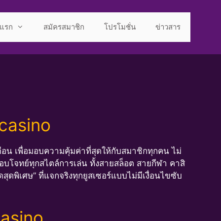
าแรก
สมัครสมาชิก
โปรโมชั่น
ข่าวสาร
casino
ือน เพื่อมอบความคุ้มค่าที่สุดให้กับสมาชิกทุกคน ไม่
บโจทย์ทุกสไตล์การเล่น ทั้งสายสล็อต สายกีฬา คาสิ
พิเศษ” ที่แจกจริงทุกยูสเซอร์แบบไม่มีเงื่อนไขซับ
casino