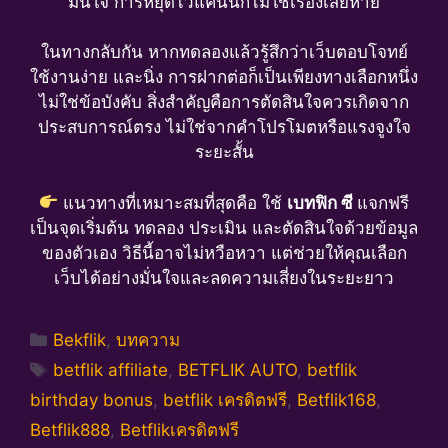
มั่นใจ การหยุดไว้แค่นั้นก็ไม่ใช่เรื่องเสียหาย
ในทางกลับกัน หากทดลองแล้วรู้สึกว่าเว็บตอบโจทย์
ใช้งานง่าย และนิ่ง การฝากต่อก็เป็นเพียงทางเลือกหนึ่ง
ไม่ใช่ข้อบังคับ สิ่งสำคัญคือการตัดสินใจควรเกิดจาก
ประสบการณ์ตรง ไม่ใช่จากคำโปรโมตหรือแรงจูงใจ
ระยะสั้น
แนวทางที่เหมาะสมที่สุดคือ ใช้
เบทฟิก ซี
แจกฟรี
เป็นจุดเริ่มต้น ทดลอง ประเมิน และตัดสินใจด้วยข้อมูล
ของตัวเอง วิธีนี้อาจไม่หวือหวา แต่ช่วยให้คุณเลือก
เว็บได้อย่างมั่นใจและลดความเสี่ยงในระยะยาว
Categories
Bekflik
,
บทความ
Tags
betflik affiliate
,
BETFLIK AUTO
,
betflik
birthday bonus
,
betflik เครดิตฟรี
,
Betflik168
,
Betflik888
,
Betflikเครดิตฟรี