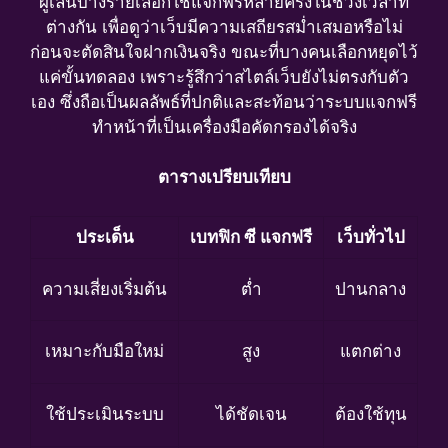
ผู้เล่นบางรายเลือกใช้แจกฟรีหลายครั้งในช่วงเวลาที่
ต่างกัน เพื่อดูว่าเว็บมีความเสถียรสม่ำเสมอหรือไม่
ก่อนจะตัดสินใจฝากเงินจริง ขณะที่บางคนเลือกหยุดไว้
แค่ขั้นทดลอง เพราะรู้สึกว่าสไตล์เว็บยังไม่ตรงกับตัว
เอง ซึ่งถือเป็นผลลัพธ์ที่ปกติและสะท้อนว่าระบบแจกฟรี
ทำหน้าที่เป็นเครื่องมือคัดกรองได้จริง
ตารางเปรียบเทียบ
ประเด็น
เบทฟิก ซี
แจกฟรี
เว็บทั่วไป
ความเสี่ยงเริ่มต้น
ต่ำ
ปานกลาง
เหมาะกับมือใหม่
สูง
แตกต่าง
ใช้ประเมินระบบ
ได้ชัดเจน
ต้องใช้ทุน