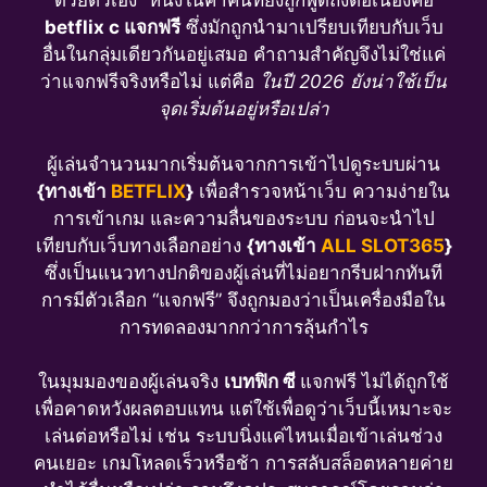
ด้วยตัวเอง” หนึ่งในคำค้นที่ยังถูกพูดถึงต่อเนื่องคือ
betflix c แจกฟรี
ซึ่งมักถูกนำมาเปรียบเทียบกับเว็บ
อื่นในกลุ่มเดียวกันอยู่เสมอ คำถามสำคัญจึงไม่ใช่แค่
ว่าแจกฟรีจริงหรือไม่ แต่คือ
ในปี 2026 ยังน่าใช้เป็น
จุดเริ่มต้นอยู่หรือเปล่า
ผู้เล่นจำนวนมากเริ่มต้นจากการเข้าไปดูระบบผ่าน
{ทางเข้า
BETFLIX
}
เพื่อสำรวจหน้าเว็บ ความง่ายใน
การเข้าเกม และความลื่นของระบบ ก่อนจะนำไป
เทียบกับเว็บทางเลือกอย่าง
{ทางเข้า
ALL SLOT365
}
ซึ่งเป็นแนวทางปกติของผู้เล่นที่ไม่อยากรีบฝากทันที
การมีตัวเลือก “แจกฟรี” จึงถูกมองว่าเป็นเครื่องมือใน
การทดลองมากกว่าการลุ้นกำไร
ในมุมมองของผู้เล่นจริง
เบทฟิก ซี
แจกฟรี ไม่ได้ถูกใช้
เพื่อคาดหวังผลตอบแทน แต่ใช้เพื่อดูว่าเว็บนี้เหมาะจะ
เล่นต่อหรือไม่ เช่น ระบบนิ่งแค่ไหนเมื่อเข้าเล่นช่วง
คนเยอะ เกมโหลดเร็วหรือช้า การสลับสล็อตหลายค่าย