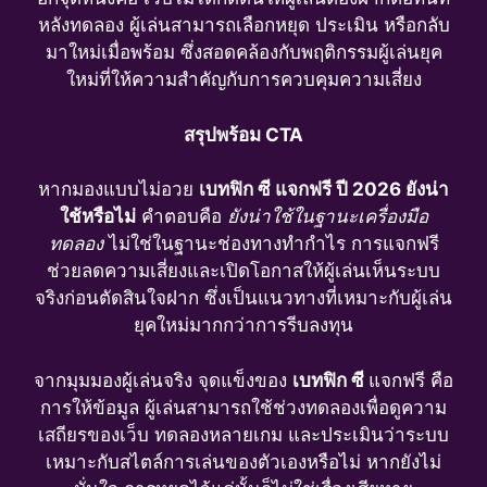
หลังทดลอง ผู้เล่นสามารถเลือกหยุด ประเมิน หรือกลับ
มาใหม่เมื่อพร้อม ซึ่งสอดคล้องกับพฤติกรรมผู้เล่นยุค
ใหม่ที่ให้ความสำคัญกับการควบคุมความเสี่ยง
สรุปพร้อม CTA
หากมองแบบไม่อวย
เบทฟิก ซี แจกฟรี ปี 2026 ยังน่า
ใช้หรือไม่
คำตอบคือ
ยังน่าใช้ในฐานะเครื่องมือ
ทดลอง
ไม่ใช่ในฐานะช่องทางทำกำไร การแจกฟรี
ช่วยลดความเสี่ยงและเปิดโอกาสให้ผู้เล่นเห็นระบบ
จริงก่อนตัดสินใจฝาก ซึ่งเป็นแนวทางที่เหมาะกับผู้เล่น
ยุคใหม่มากกว่าการรีบลงทุน
จากมุมมองผู้เล่นจริง จุดแข็งของ
เบทฟิก ซี
แจกฟรี คือ
การให้ข้อมูล ผู้เล่นสามารถใช้ช่วงทดลองเพื่อดูความ
เสถียรของเว็บ ทดลองหลายเกม และประเมินว่าระบบ
เหมาะกับสไตล์การเล่นของตัวเองหรือไม่ หากยังไม่