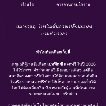
เงื่อนไข
ควรอ่านก่อนใช้งาน
หมายเหตุ: โปรโมชั่นอาจเปลี่ยนแปลง
ตามช่วงเวลา
ทำไมต้องเลือกเว็บนี้
เหตุผลที่ผู้เล่นยังเลือก
เบทฟิก ซี
แจกฟรี ในปี 2026
ไม่ใช่เพราะคำว่าแจกฟรีเพียงอย่างเดียว แต่คือ
แนวคิดของการเปิดโอกาสให้ผู้เล่นทดลองก่อนตัดสิน
ใจจริง ระบบแจกฟรีช่วยให้เห็นภาพรวมของเว็บได้
โดยไม่ต้องเสี่ยงเงิน ซึ่งเหมาะกับผู้เล่นที่เน้นความ
รอบคอบและไม่อยากรีบฝาก
อีกจุดหนึ่งคือ เว็บไม่ได้กดดันให้ผู้เล่นต้องฝากต่อทันที