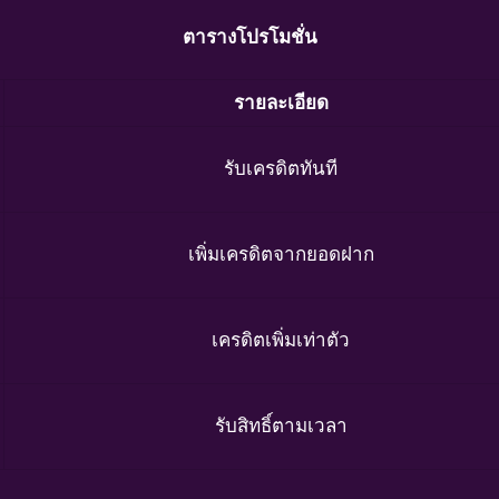
ตารางโปรโมชั่น
รายละเอียด
รับเครดิตทันที
เพิ่มเครดิตจากยอดฝาก
เครดิตเพิ่มเท่าตัว
รับสิทธิ์ตามเวลา