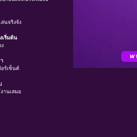
่นจริงจัง
เริ่มต้น
อง
่า
ร์เซ็นต์
บ
ช้งานเสมอ