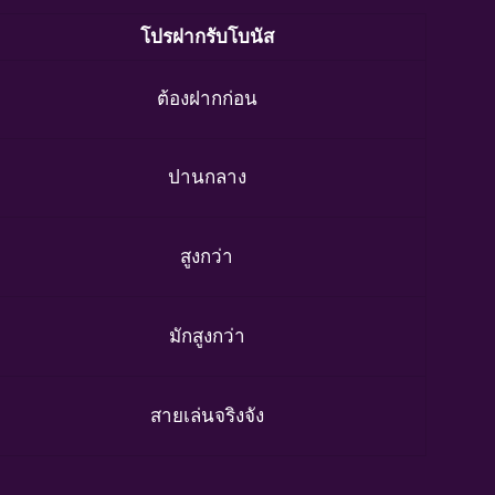
โปรฝากรับโบนัส
ต้องฝากก่อน
ปานกลาง
สูงกว่า
มักสูงกว่า
สายเล่นจริงจัง