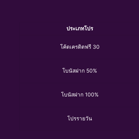
ประเภทโปร
โค้ดเครดิตฟรี 30
โบนัสฝาก 50%
โบนัสฝาก 100%
โปรรายวัน