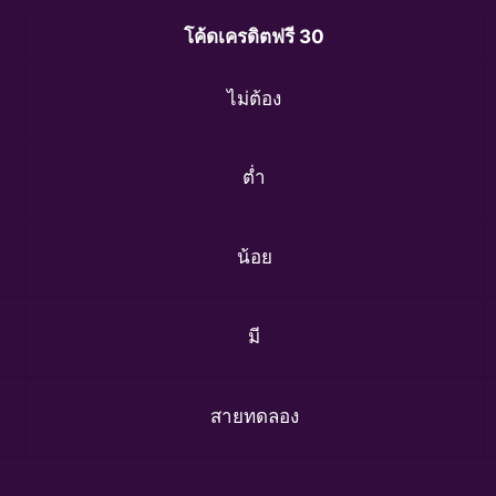
โค้ดเครดิตฟรี 30
ไม่ต้อง
ต่ำ
น้อย
มี
สายทดลอง