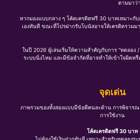
ตามมาว่
หากมองแบบกลาง ๆ โค้ดเครดิตฟรี 30 บาทเหมาะกับ
เองทันที ขณะที่โปรฝากรับโบนัสอาจให้เครดิตรวมมากกว
ในปี 2026 ผู้เล่นเริ่มให้ความสำคัญกับการ “ทดลอง /
ระบบนิ่งไหม และมีข้อจำกัดที่อาจทำให้เข้าใจผิดห
จุดเด่น
ภาพรวมของทั้งสองแบบมีข้อดีคนละด้าน การพิจารณ
การใช้งาน
โค้ดเครดิตฟรี 30 บาท
ไม่ต้องใช้เงินฝากทันที เหมาะสำหรับทดลองระบ