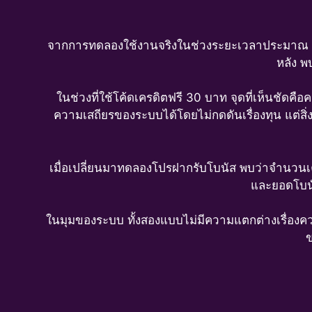
จากการทดลองใช้งานจริงในช่วงระยะเวลาประมาณ 5 
หลัง 
ในช่วงที่ใช้โค้ดเครดิตฟรี 30 บาท จุดที่เห็นชั
ความเสถียรของระบบได้โดยไม่กดดันเรื่องทุน แต่สิ่ง
เมื่อเปลี่ยนมาทดลองโปรฝากรับโบนัส พบว่าจำนวนเค
และยอดโบนั
ในมุมของระบบ ทั้งสองแบบไม่มีความแตกต่างเรื่องคว
ข