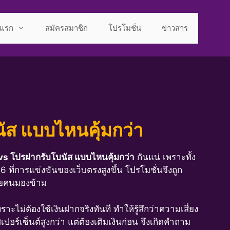
าแรก
สมัครสมาชิก
โปรโมชั่น
ข่าวสาร
นัส แบบไหนคุ้มกว่า
0 vs โปรฝากรับโบนัส แบบไหนคุ้มกว่า
กันแน่ เพราะทั้ง
ที่การแข่งขันของเว็บตรงสูงขึ้น โปรโมชั่นจึงถูก
ลายคนมองข้าม
ไม่ต้องใช้เงินฝากจริงทันที ทำให้รู้สึกว่าความเสี่ยง
เปอร์เซ็นต์สูงกว่า แต่ต้องเติมเงินก่อน จึงเกิดคำถาม