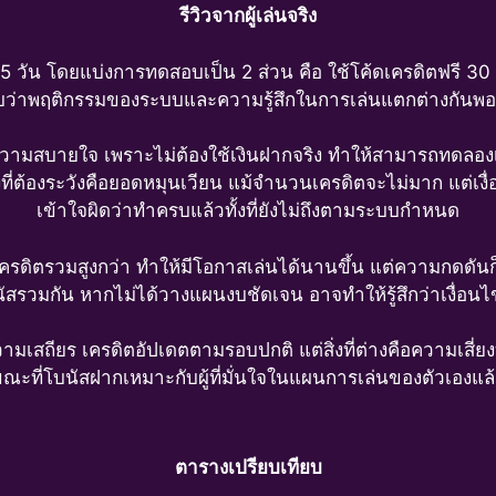
รีวิวจากผู้เล่นจริง
วัน โดยแบ่งการทดสอบเป็น 2 ส่วน คือ ใช้โค้ดเครดิตฟรี 3
พบว่าพฤติกรรมของระบบและความรู้สึกในการเล่นแตกต่างกันพ
ดคือความสบายใจ เพราะไม่ต้องใช้เงินฝากจริง ทำให้สามารถทด
ที่ต้องระวังคือยอดหมุนเวียน แม้จำนวนเครดิตจะไม่มาก แต่เงื่อ
เข้าใจผิดว่าทำครบแล้วทั้งที่ยังไม่ถึงตามระบบกำหนด
รดิตรวมสูงกว่า ทำให้มีโอกาสเล่นได้นานขึ้น แต่ความกดดัน
สรวมกัน หากไม่ได้วางแผนงบชัดเจน อาจทำให้รู้สึกว่าเงื่อนไ
ามเสถียร เครดิตอัปเดตตามรอบปกติ แต่สิ่งที่ต่างคือความเสี
ณะที่โบนัสฝากเหมาะกับผู้ที่มั่นใจในแผนการเล่นของตัวเองแล
ตารางเปรียบเทียบ