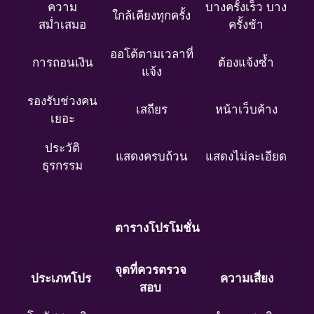
ความ
บางครั้งเร็ว บาง
ใกล้เคียงทุกครั้ง
สม่ำเสมอ
ครั้งช้า
ออโต้ตามเวลาที่
การถอนเงิน
ต้องแจ้งซ้ำ
แจ้ง
รองรับช่วงคน
เสถียร
หน้าเว็บค้าง
เยอะ
ประวัติ
แสดงครบถ้วน
แสดงไม่ละเอียด
ธุรกรรม
ตารางโปรโมชั่น
จุดที่ควรตรวจ
ประเภทโปร
ความเสี่ยง
สอบ