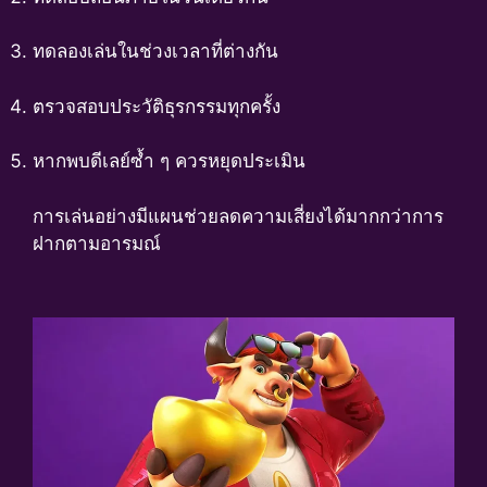
ทดลองเล่นในช่วงเวลาที่ต่างกัน
ตรวจสอบประวัติธุรกรรมทุกครั้ง
หากพบดีเลย์ซ้ำ ๆ ควรหยุดประเมิน
การเล่นอย่างมีแผนช่วยลดความเสี่ยงได้มากกว่าการ
ฝากตามอารมณ์