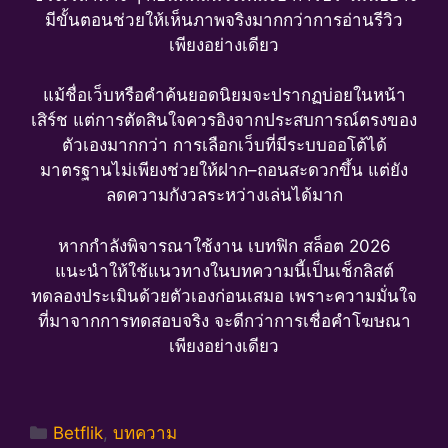
มีขั้นตอนช่วยให้เห็นภาพจริงมากกว่าการอ่านรีวิว
เพียงอย่างเดียว
แม้ชื่อเว็บหรือคำค้นยอดนิยมจะปรากฏบ่อยในหน้า
เสิร์ช แต่การตัดสินใจควรอิงจากประสบการณ์ตรงของ
ตัวเองมากกว่า การเลือกเว็บที่มีระบบออโต้ได้
มาตรฐานไม่เพียงช่วยให้ฝาก–ถอนสะดวกขึ้น แต่ยัง
ลดความกังวลระหว่างเล่นได้มาก
หากกำลังพิจารณาใช้งาน เบทฟิก สล็อต 2026
แนะนำให้ใช้แนวทางในบทความนี้เป็นเช็กลิสต์
ทดลองประเมินด้วยตัวเองก่อนเสมอ เพราะความมั่นใจ
ที่มาจากการทดสอบจริง จะดีกว่าการเชื่อคำโฆษณา
เพียงอย่างเดียว
Categories
Betflik
,
บทความ