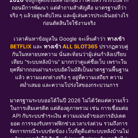
2026
ซึ่งถูกพูดถึงในหลายกลุ่มว่าโครงสร้างระบบฝาก
ถอนมีการพัฒนา แต่คำถามสำคัญคือ มาตรฐานที่ว่า
จริง ๆ แล้วอยู่ระดับไหน และผู้เล่นควรประเมินอย่างไร
ก่อนตัดสินใจใช้งานจริง
เวลาค้นหาข้อมูลใน Google จะเห็นคำว่า
ทางเข้า
BETFLIX
และ
ทางเข้า
ALL SLOT365
ปรากฏควบคู่
กันในหลายบทความ นั่นสะท้อนว่าผู้เล่นกำลังเปรียบ
เทียบ “ระบบหลังบ้าน” มากกว่าดูแค่ชื่อเว็บ เพราะใน
ยุคที่ฝากถอนผ่านระบบอัตโนมัติเป็นมาตรฐานพื้นฐาน
แล้ว ความแตกต่างจริง ๆ อยู่ที่ความเสถียร ความ
สม่ำเสมอ และความโปร่งใสของกระบวนการ
มาตรฐานระบบออโต้ในปี 2026 ไม่ได้วัดแค่ความเร็ว
ในการเติมเครดิต แต่ต้องดูภาพรวม เช่น การเชื่อมต่อ
API กับระบบชำระเงิน ความแม่นยำของการอัปเดต
ยอด การรองรับทราฟฟิกช่วงเวลาเร่งด่วน รวมถึงการ
จัดการกรณีระบบขัดข้อง เว็บที่ดูดีแต่ระบบหลังบ้านไม่