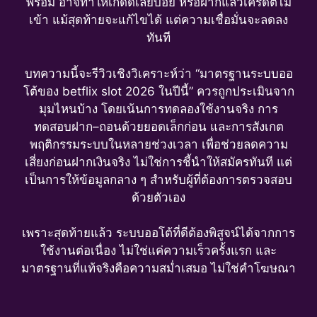
พร้อม อาจทำให้เกิดดีเลย์บ่อย หรือฝากแล้วเครดิตไม่
เข้า แม้สุดท้ายจะแก้ไขได้ แต่ความเชื่อมั่นจะลดลง
ทันที
บทความนี้จะรีวิวเชิงวิเคราะห์ว่า “มาตรฐานระบบออ
โต้ของ betflix slot 2026 ในปีนี้” ควรถูกประเมินจาก
มุมไหนบ้าง โดยเน้นการทดลองใช้งานจริง การ
ทดสอบฝาก–ถอนด้วยยอดเล็กก่อน และการสังเกต
พฤติกรรมระบบในหลายช่วงเวลา เพื่อช่วยลดความ
เสี่ยงก่อนฝากเงินจริง ไม่ใช่การชี้นำให้สมัครทันที แต่
เป็นการให้ข้อมูลกลาง ๆ สำหรับผู้ที่ต้องการตรวจสอบ
ด้วยตัวเอง
เพราะสุดท้ายแล้ว ระบบออโต้ที่ดีต้องพิสูจน์ได้จากการ
ใช้งานต่อเนื่อง ไม่ใช่แค่ความเร็วครั้งแรก และ
มาตรฐานที่แท้จริงคือความสม่ำเสมอ ไม่ใช่คำโฆษณา