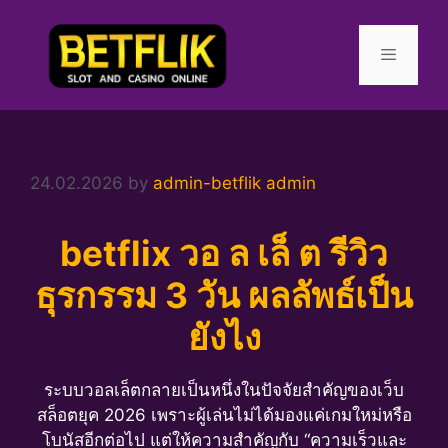
Skip
to
content
Menu
24.02.2026
by
admin-betflik admin
betflix วอ ล เล็ ต รีวิว
ธุรกรรม 3 วัน ผลลัพธ์เป็น
ยังไง
ระบบวอลเล็ตกลายเป็นหนึ่งในปัจจัยสำคัญของเว็บ
สล็อตยุค 2026 เพราะผู้เล่นไม่ได้มองแค่เกมใหม่หรือ
โบนัสอีกต่อไป แต่ให้ความสำคัญกับ “ความเร็วและ