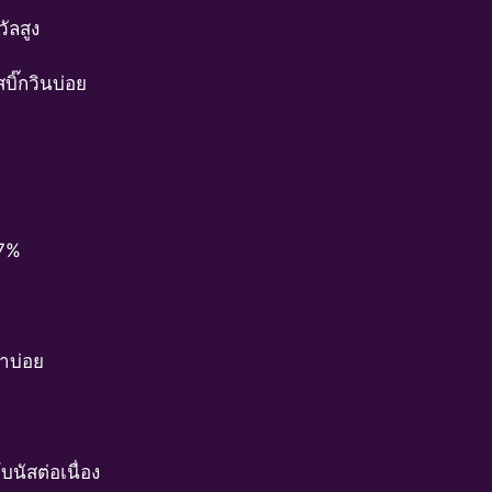
ัลสูง
บิ๊กวินบ่อย
97%
าบ่อย
ัสต่อเนื่อง