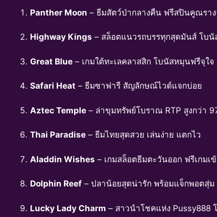
Panther Moon
– ธีมสัตว์ป่ากลางคืน ฟรีสปินคูณรางว
Highway Kings
– สล็อตแนวรถบรรทุกสุดมันส์ โบนัส
Great Blue
– เกมใต้ทะเลคลาสสิก โบนัสหมุนฟรีจุใจ
Safari Heat
– ธีมซาฟารี สัญลักษณ์ไวด์แจกบ่อย
Aztec Temple
– ล่าขุมทรัพย์โบราณ RTP สูงกว่า 
Thai Paradise
– ธีมไทยสุดสวย เล่นง่าย แตกไว
Aladdin Wishes
– เกมสล็อตธีมตะวันออก ฟรีเกมเข้
Dolphin Reef
– ปลาน้อยสุดน่ารัก พร้อมแจ็กพอตสุ่ม
Lucky Lady Charm
– สาวนำโชคแห่ง Pussy888 โบน