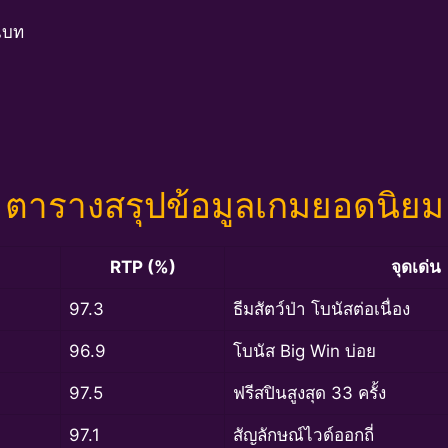
เบท
ตารางสรุปข้อมูลเกมยอดนิยม
RTP (%)
จุดเด่น
97.3
ธีมสัตว์ป่า โบนัสต่อเนื่อง
96.9
โบนัส Big Win บ่อย
97.5
ฟรีสปินสูงสุด 33 ครั้ง
97.1
สัญลักษณ์ไวด์ออกถี่