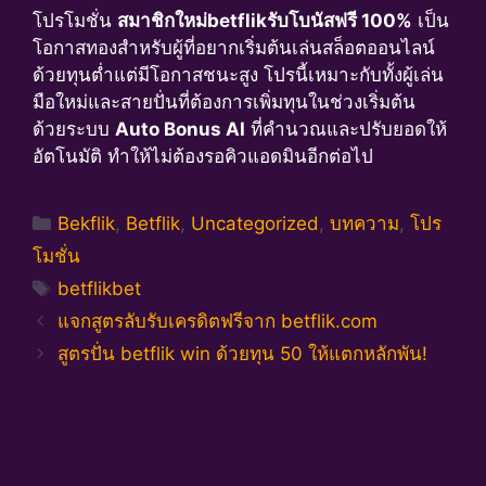
โปรโมชั่น
สมาชิกใหม่betflikรับโบนัสฟรี 100%
เป็น
โอกาสทองสำหรับผู้ที่อยากเริ่มต้นเล่นสล็อตออนไลน์
ด้วยทุนต่ำแต่มีโอกาสชนะสูง โปรนี้เหมาะกับทั้งผู้เล่น
มือใหม่และสายปั่นที่ต้องการเพิ่มทุนในช่วงเริ่มต้น
ด้วยระบบ
Auto Bonus AI
ที่คำนวณและปรับยอดให้
อัตโนมัติ ทำให้ไม่ต้องรอคิวแอดมินอีกต่อไป
Categories
Bekflik
,
Betflik
,
Uncategorized
,
บทความ
,
โปร
โมชั่น
Tags
betflikbet
แจกสูตรลับรับเครดิตฟรีจาก betflik.com
สูตรปั่น betflik win ด้วยทุน 50 ให้แตกหลักพัน!