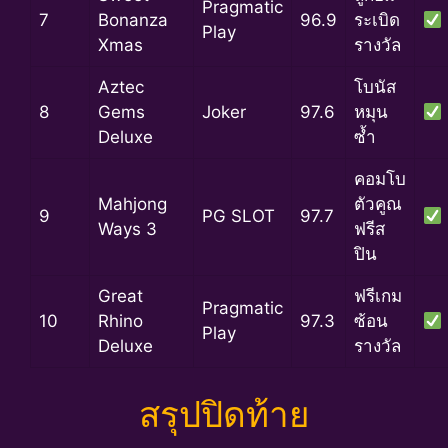
Pragmatic
7
Bonanza
96.9
ระเบิด
Play
Xmas
รางวัล
Aztec
โบนัส
8
Gems
Joker
97.6
หมุน
Deluxe
ซ้ำ
คอมโบ
Mahjong
ตัวคูณ
9
PG SLOT
97.7
Ways 3
ฟรีส
ปิน
Great
ฟรีเกม
Pragmatic
10
Rhino
97.3
ซ้อน
Play
Deluxe
รางวัล
สรุปปิดท้าย