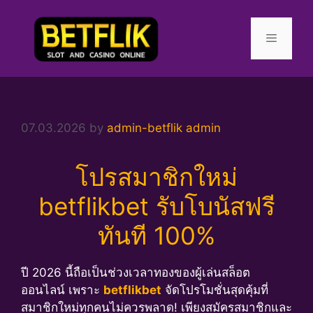
Skip
to
content
Menu
07.03.2026
by
admin-betflik admin
โปรสมาชิกใหม่
betflikbet รับโบนัสฟรี
ทันที 100%
ปี 2026 นี้ถือเป็นช่วงเวลาทองของผู้เล่นสล็อต
ออนไลน์ เพราะ
betflikbet
จัดโปรโมชั่นสุดคุ้มที่
สมาชิกใหม่ทุกคนไม่ควรพลาด! เพียงสมัครสมาชิกและ