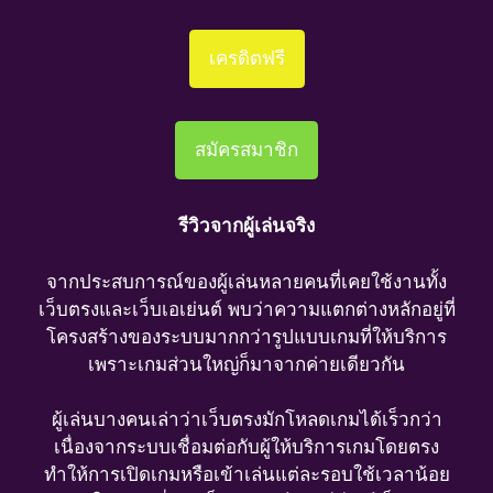
เครดิตฟรี
สมัครสมาชิก
รีวิวจากผู้เล่นจริง
จากประสบการณ์ของผู้เล่นหลายคนที่เคยใช้งานทั้ง
เว็บตรงและเว็บเอเย่นต์ พบว่าความแตกต่างหลักอยู่ที่
โครงสร้างของระบบมากกว่ารูปแบบเกมที่ให้บริการ
เพราะเกมส่วนใหญ่ก็มาจากค่ายเดียวกัน
ผู้เล่นบางคนเล่าว่าเว็บตรงมักโหลดเกมได้เร็วกว่า
เนื่องจากระบบเชื่อมต่อกับผู้ให้บริการเกมโดยตรง
ทำให้การเปิดเกมหรือเข้าเล่นแต่ละรอบใช้เวลาน้อย