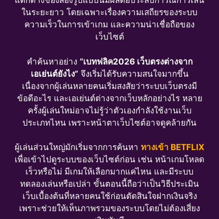
แตกต่างของสองรูปแบบนี้มีผลต่อประสบการณ์การเล่น
ในระยะยาว โดยเฉพาะเรื่องความเสถียรของระบบ
ความเร็วในการเข้าเกม และความน่าเชื่อถือของ
เว็บไซต์
คำค้นหาอย่าง
“เบทฟลิค2026 เว็บตรงต่างจาก
เอเย่นต์ยังไง”
จึงเริ่มได้รับความสนใจมากขึ้น
เนื่องจากผู้เล่นหลายคนเริ่มสงสัยว่าระบบเว็บตรงมี
ข้อดีอะไร และเอเย่นต์ต่างจากเว็บหลักอย่างไร หลาย
ครั้งผู้เล่นใหม่อาจไม่รู้ว่าตัวเองกำลังใช้งานเว็บ
ประเภทไหน เพราะหน้าตาเว็บไซต์อาจดูคล้ายกัน
ผู้เล่นส่วนใหญ่มักเริ่มจากการค้นหา
ทางเข้า BETFLIX
เพื่อเข้าไปดูระบบของเว็บไซต์ก่อน เช่น หน้าเกมโหลด
เร็วหรือไม่ มีเกมให้เลือกมากแค่ไหน และมีระบบ
ทดลองเล่นหรือเปล่า ขั้นตอนนี้ถือว่าเป็นวิธีประเมิน
เว็บเบื้องต้นที่หลายคนใช้ก่อนตัดสินใจฝากเงินจริง
เพราะช่วยให้เห็นภาพรวมของระบบโดยไม่ต้องเสี่ยง