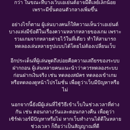
กว่า ในขณะที่บางเว็บเอเย่นต์อาจมีดีเลย์เล็กน้อย
เพราะมีขั้นตอนตัวกลางเพิ่มขึ้น
อย่างไรก็ตาม ผู้เล่นบางคนก็ให้ความเห็นว่าเอเย่นต์
บางแห่งมีข้อดีในเรื่องความหลากหลายของเกม เพราะ
รวมเกมจากหลายค่ายไว้ในที่เดียว ทำให้สามารถ
ทดลองเล่นหลายรูปแบบได้โดยไม่ต้องเปลี่ยนเว็บ
อีกประเด็นที่ผู้เล่นพูดถึงบ่อยคือความเสถียรของระบบ
ฝากถอน ผู้เล่นหลายคนแนะนำว่าควรทดลองระบบ
ก่อนฝากเงินจริง เช่น ทดลองสมัคร ทดลองเข้าเกม
หรือทดลองดูหน้าโปรโมชั่น เพื่อดูว่าเว็บมีปัญหาหรือ
ไม่
นอกจากนี้ยังมีผู้เล่นที่ใช้วิธีเข้าเว็บในช่วงเวลาที่ต่าง
กัน เช่น ตอนกลางวันและตอนกลางคืน เพื่อดูว่า
เซิร์ฟเวอร์มีปัญหาหรือไม่ หากเว็บทำงานได้ดีในหลาย
ช่วงเวลา ก็ถือว่าเป็นสัญญาณที่ดี