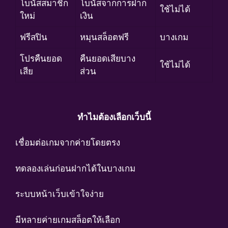
โบนัสสมาชิก
โบนัสจากการฝาก
ใช้ไม่ได้
ใหม่
เงิน
ฟรีสปิน
หมุนสล็อตฟรี
บางเกม
โปรคืนยอด
คืนยอดเสียบาง
ใช้ไม่ได้
เสีย
ส่วน
ทำไมต้องเลือกเว็บนี้
เชื่อมต่อเกมจากค่ายโดยตรง
ทดลองเล่นก่อนฝากได้ในบางเกม
ระบบหน้าเว็บเข้าใจง่าย
มีหลายค่ายเกมสล็อตให้เลือก