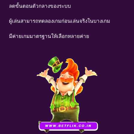
ลดขั้นตอนตัวกลางของระบบ
ผู้เล่นสามารถทดลองเกมก่อนเล่นจริงในบางเกม
มีค่ายเกมมาตรฐานให้เลือกหลายค่าย