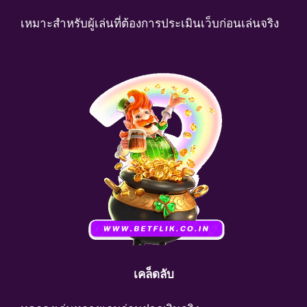
เหมาะสำหรับผู้เล่นที่ต้องการประเมินเว็บก่อนเล่นจริง
เคล็ดลับ