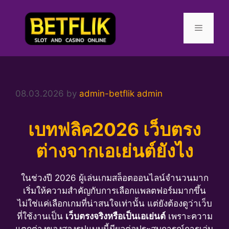
Skip
to
content
Menu
08.03.2026
by
admin-betflik admin
เบทฟลิค2026 เว็บตรง
ต่างจากเอเย่นต์ยังไง
ในช่วงปี 2026 ผู้เล่นเกมสล็อตออนไลน์จำนวนมาก
เริ่มให้ความสำคัญกับการเลือกแพลตฟอร์มมากขึ้น
ไม่ใช่แค่เลือกเกมที่น่าสนใจเท่านั้น แต่ยังต้องดูว่าเว็บ
ที่ใช้งานเป็น
เว็บตรงจริงหรือเป็นเอเย่นต์
เพราะความ