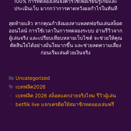
100% การทดลองเล่นจึงควรใช้เพื่อเรียนรู้เกมและ
ประเมินเว็บ มากกว่าการคาดหวังผลกำไรในทันที
สุดท้ายแล้ว หากคุณกำลังมองหาแพลตฟอร์มเล่นสล็อต
ออนไลน์ การใช้เวลาในการทดลองระบบ อ่านรีวิวจาก
ผู้เล่นจริง และเปรียบเทียบหลายเว็บไซต์ จะช่วยให้คุณ
ตัดสินใจได้อย่างมั่นใจมากขึ้น และช่วยลดความเสี่ยง
ก่อนเริ่มเล่นด้วยเงินจริง
Categories
Uncategorized
Tags
เบทฟลิค2026
เบทฟลิค 2026 สล็อตแตกง่ายจริงไหม รีวิวผู้เล่น
betflik live แจกเครดิตให้สมาชิกทดลองเล่นฟรี