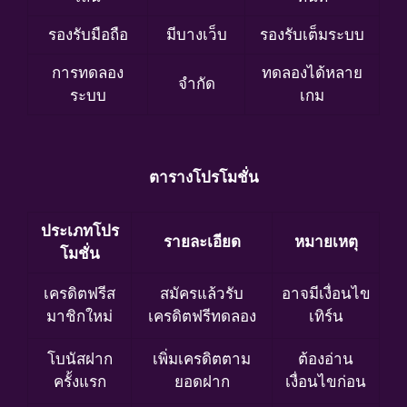
รองรับมือถือ
มีบางเว็บ
รองรับเต็มระบบ
การทดลอง
ทดลองได้หลาย
จำกัด
ระบบ
เกม
ตารางโปรโมชั่น
ประเภทโปร
รายละเอียด
หมายเหตุ
โมชั่น
เครดิตฟรีส
สมัครแล้วรับ
อาจมีเงื่อนไข
มาชิกใหม่
เครดิตฟรีทดลอง
เทิร์น
โบนัสฝาก
เพิ่มเครดิตตาม
ต้องอ่าน
ครั้งแรก
ยอดฝาก
เงื่อนไขก่อน