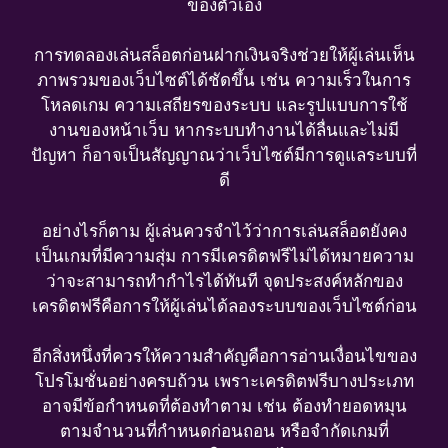
ของตัวเอง
การทดลองเล่นสล็อตก่อนฝากเงินจริงช่วยให้ผู้เล่นเห็น
ภาพรวมของเว็บไซต์ได้ชัดขึ้น เช่น ความเร็วในการ
โหลดเกม ความเสถียรของระบบ และรูปแบบการใช้
งานของหน้าเว็บ หากระบบทำงานได้ลื่นและไม่มี
ปัญหา ก็อาจเป็นสัญญาณว่าเว็บไซต์มีการดูแลระบบที่
ดี
อย่างไรก็ตาม ผู้เล่นควรจำไว้ว่าการเล่นสล็อตยังคง
เป็นเกมที่มีความสุ่ม การมีเครดิตฟรีไม่ได้หมายความ
ว่าจะสามารถทำกำไรได้ทันที จุดประสงค์หลักของ
เครดิตฟรีคือการให้ผู้เล่นได้ลองระบบของเว็บไซต์ก่อน
อีกสิ่งหนึ่งที่ควรให้ความสำคัญคือการอ่านเงื่อนไขของ
โปรโมชั่นอย่างครบถ้วน เพราะเครดิตฟรีบางประเภท
อาจมีข้อกำหนดที่ต้องทำตาม เช่น ต้องทำยอดหมุน
ตามจำนวนที่กำหนดก่อนถอน หรือจำกัดเกมที่