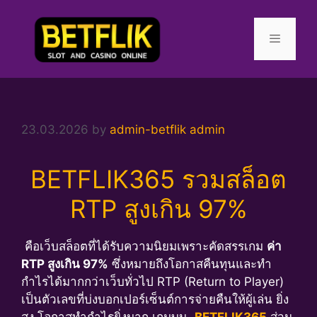
Skip
to
content
Menu
23.03.2026
by
admin-betflik admin
BETFLIK365 รวมสล็อต
RTP สูงเกิน 97%
คือเว็บสล็อตที่ได้รับความนิยมเพราะคัดสรรเกม
ค่า
RTP สูงเกิน 97%
ซึ่งหมายถึงโอกาสคืนทุนและทำ
กำไรได้มากกว่าเว็บทั่วไป RTP (Return to Player)
เป็นตัวเลขที่บ่งบอกเปอร์เซ็นต์การจ่ายคืนให้ผู้เล่น ยิ่ง