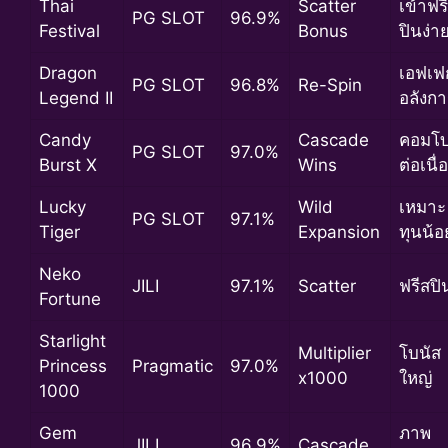
Thai
Scatter
เข้าฟร
PG SLOT
96.9%
Festival
Bonus
ปินง่า
Dragon
เอฟเฟ
PG SLOT
96.8%
Re-Spin
Legend II
อลังกา
Candy
Cascade
คอมโ
PG SLOT
97.0%
Burst X
Wins
ต่อเนื่
Lucky
Wild
เหมาะ
PG SLOT
97.1%
Tiger
Expansion
ทุนน้อ
Neko
JILI
97.1%
Scatter
ฟรีสปิน
Fortune
Starlight
Multiplier
โบนัส
Princess
Pragmatic
97.0%
x1000
ใหญ่
1000
Gem
ภาพ
JILI
96.9%
Cascade