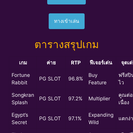
ทางเข้าเล่น
ตารางสรุปเกม
เกม
ค่าย
RTP
ฟีเจอร์เด่น
จุดเด
Fortune
Buy
ฟรีสปิ
PG SLOT
96.8%
Rabbit
Feature
ไว
Songkran
คูณต่อ
PG SLOT
97.2%
Multiplier
Splash
เนื่อง
Egypt’s
Expanding
PG SLOT
97.1%
แตกง่
Secret
Wild