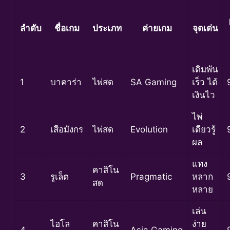
ลำดับ
ชื่อเกม
ประเภท
ค่ายเกม
จุดเด่น
เดิมพัน
1
บาคาร่า
ไพ่สด
SA Gaming
เร็ว ได้
เงินไว
ไพ่
2
เสือมังกร
ไพ่สด
Evolution
เดียวรู้
ผล
แทง
คาสิโน
3
รูเล็ต
Pragmatic
หลาก
สด
หลาย
เล่น
ไฮโล
คาสิโน
ง่าย
4
Asia Gaming