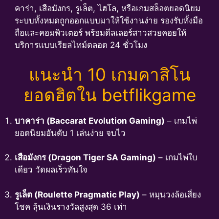
คาร่า, เสือมังกร, รูเล็ต, ไฮโล, หรือเกมสล็อตยอดนิยม
ระบบทั้งหมดถูกออกแบบมาให้ใช้งานง่าย รองรับทั้งมือ
ถือและคอมพิวเตอร์ พร้อมดีลเลอร์สาวสวยคอยให้
บริการแบบเรียลไทม์ตลอด 24 ชั่วโมง
แนะนำ 10 เกมคาสิโน
ยอดฮิตใน betflikgame
บาคาร่า (Baccarat Evolution Gaming)
– เกมไพ่
ยอดนิยมอันดับ 1 เล่นง่าย จบไว
เสือมังกร (Dragon Tiger SA Gaming)
– เกมไพ่ใบ
เดียว วัดผลเร็วทันใจ
รูเล็ต (Roulette Pragmatic Play)
– หมุนวงล้อเสี่ยง
โชค ลุ้นเงินรางวัลสูงสุด 36 เท่า