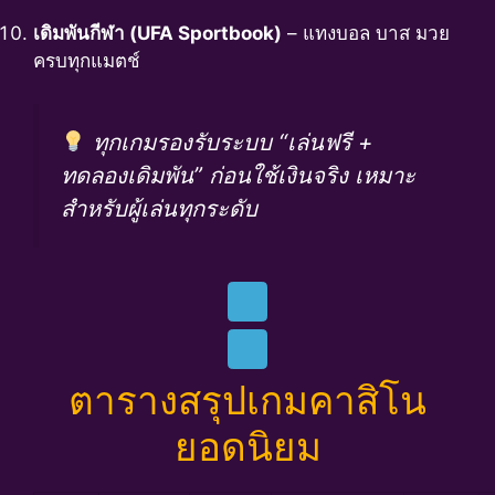
เดิมพันกีฬา (UFA Sportbook)
– แทงบอล บาส มวย
ครบทุกแมตช์
ทุกเกมรองรับระบบ “เล่นฟรี +
ทดลองเดิมพัน” ก่อนใช้เงินจริง เหมาะ
สำหรับผู้เล่นทุกระดับ
ตารางสรุปเกมคาสิโน
ยอดนิยม