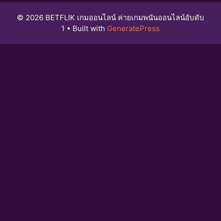
© 2026 BETFLIK เกมออนไลน์ ค่ายเกมพนันออนไลน์อับดับ
1
• Built with
GeneratePress