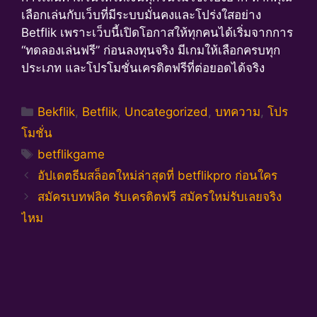
เลือกเล่นกับเว็บที่มีระบบมั่นคงและโปร่งใสอย่าง
Betflik เพราะเว็บนี้เปิดโอกาสให้ทุกคนได้เริ่มจากการ
“ทดลองเล่นฟรี” ก่อนลงทุนจริง มีเกมให้เลือกครบทุก
ประเภท และโปรโมชั่นเครดิตฟรีที่ต่อยอดได้จริง
Categories
Bekflik
,
Betflik
,
Uncategorized
,
บทความ
,
โปร
โมชั่น
Tags
betflikgame
อัปเดตธีมสล็อตใหม่ล่าสุดที่ betflikpro ก่อนใคร
สมัครเบทฟลิค รับเครดิตฟรี สมัครใหม่รับเลยจริง
ไหม