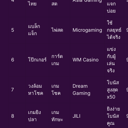
ไทย
สด
แจก
บ่อย
ใช้
แบล็ก
5
ไพ่สด
Microgaming
กลยุทธ์
แจ็ก
ได้จริง
แข่ง
การ์ด
กับผู้
6
โป๊กเกอร์
WM Casino
เกม
เล่น
จริง
โบนัส
วงล้อม
เกม
Dream
7
สูงสุด
หาโชค
โชค
Gaming
x50
ยิงง่าย
เกมยิง
เกม
8
JILI
โบนัส
ปลา
ทักษะ
คูณ