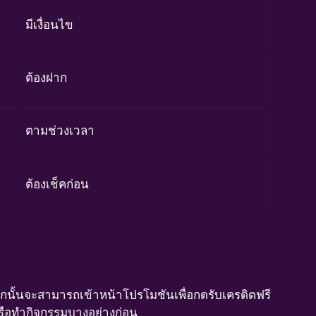
มีเงื่อนไข
ต้องฝาก
ตามช่วงเวลา
ต้องเช็คก่อน
ากนั้นจะสามารถเข้าหน้าโปรโมชันเพื่อกดรับเครดิตฟรี
หรือทำกิจกรรมบางอย่างก่อน