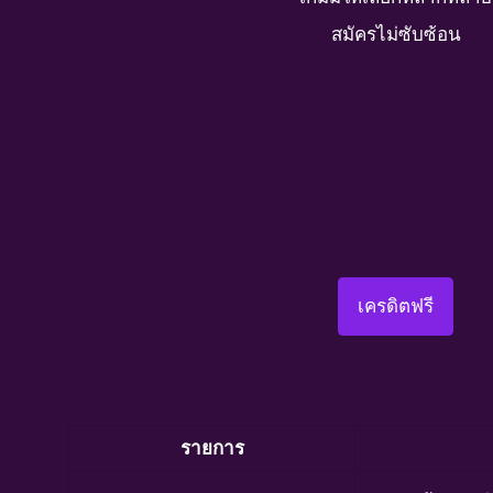
สมัครไม่ซับซ้อน
เครดิตฟรี
รายการ