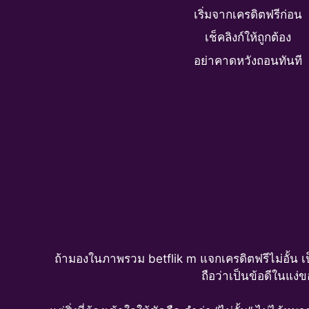
เริ่มจากเครดิตฟรีก่อน
เช็คลิงก์ให้ถูกต้อง
อย่าคาดหวังถอนทันที
ถ้ามองในภาพรวม betflik m แจกเครดิตฟรีไม่อั้น เป็
ถือว่าเป็นข้อดีในแง