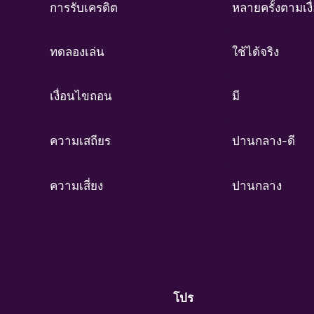
การรับเครดิต
หลายครั้งตามเง
ทดลองเล่น
ใช้ได้จริง
เงื่อนไขถอน
มี
ความเสถียร
ปานกลาง-ดี
ความเสี่ยง
ปานกลาง
โปร