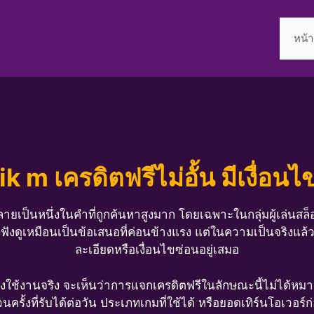
หน้
ik m เครดิตฟรีไม่อั้น มีเงื่อน
กลายเป็นหนึ่งในคำที่ถูกค้นหาสูงมาก โดยเฉพาะในกลุ่มผู้เล่นสล
่งฟังดูเหมือนเป็นข้อเสนอที่ค่อนข้างแรง แต่ในความเป็นจริงแล้ว 
ละเอียดหรือเงื่อนไขซ่อนอยู่เสมอ
้งานจริง จะเห็นว่าการแจกเครดิตฟรีในลักษณะนี้ไม่ได้หมายถึ
ั้งที่รับได้ต่อวัน ประเภทเกมที่ใช้ได้ หรือยอดเทิร์นโอเวอร์ก่