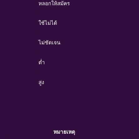
หลอกให้สมัคร
ใช้ไม่ได้
ไม่ชัดเจน
ต่ำ
สูง
หมายเหตุ