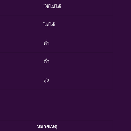
ใช้ไม่ได้
ไม่ได้
ต่ำ
ต่ำ
สูง
หมายเหตุ