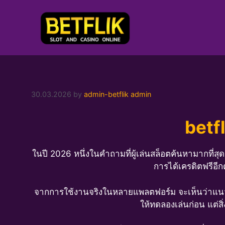
Skip
to
content
30.03.2026
by
admin-betflik admin
betf
ในปี 2026 หนึ่งในคำถามที่ผู้เล่นสล็อตค้นหามากที่สุ
การได้เครดิตฟรีอีก
จากการใช้งานจริงในหลายแพลตฟอร์ม จะเห็นว่าแนวคิดน
ให้ทดลองเล่นก่อน แต่สิ