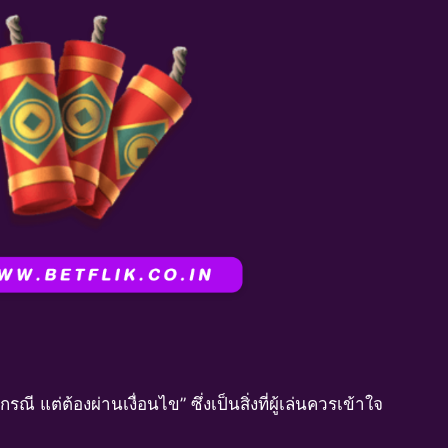
ต้องผ่านเงื่อนไข” ซึ่งเป็นสิ่งที่ผู้เล่นควรเข้าใจ