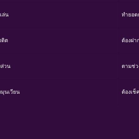
เล่น
ทำยอด
รดิต
ต้องฝา
งส่วน
ตามช่ว
มุนเวียน
ต้องเช็