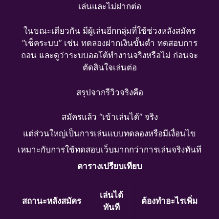
เล่นและไม่ฝากต่อ
ในขณะเดียวกัน มีผู้เล่นอีกกลุ่มที่ใช้ช่วงหลังสมัคร
“เช็คระบบ” เช่น ทดลองฝากเงินขั้นต่ำ ทดสอบการ
ถอน และดูว่าระบบออโต้ทำงานจริงหรือไม่ ก่อนจะ
ตัดสินใจเล่นต่อ
สรุปจากรีวิวจริงคือ
สมัครแล้ว “เข้าเล่นได้” จริง
แต่ส่วนใหญ่เป็นการเล่นแบบทดลองหรือมีเงื่อนไข
เหมาะกับการใช้ทดสอบเว็บมากกว่าการเล่นจริงทันที
ตารางเปรียบเทียบ
เล่นได้
สถานะหลังสมัคร
ต้องทำอะไรเพิ่ม
ทันที