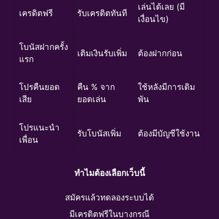
เล่นได้เลย (มี
เครดิตฟรี
รับเครดิตทันที
เงื่อนไข)
โบนัสฝากครั้ง
เติมเงินรับเพิ่ม
ต้องฝากก่อน
แรก
โปรคืนยอด
คืน % จาก
ใช้หลังมีการเดิม
เสีย
ยอดเล่น
พัน
โปรแนะนำ
รับโบนัสเพิ่ม
ต้องมีบัญชีใช้งาน
เพื่อน
ทำไมต้องเลือกเว็บนี้
สมัครแล้วทดลองระบบได้
มีเครดิตฟรีในบางกรณี