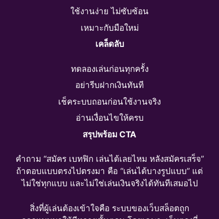
ใช้งานง่าย ไม่ซับซ้อน
เหมาะกับมือใหม่
เคล็ดลับ
ทดลองเล่นก่อนทุกครั้ง
อย่ารีบฝากเงินทันที
เช็คระบบถอนก่อนใช้งานจริง
อ่านเงื่อนไขให้ครบ
สรุปพร้อม CTA
คำถาม “สมัคร เบทฟิก เล่นได้เลยไหม หลังสมัครเสร็จ”
ถ้าตอบแบบตรงไปตรงมา คือ “เล่นได้บางรูปแบบ” แต่
ไม่ใช่ทุกแบบ และไม่ใช่เล่นเงินจริงได้ทันทีเสมอไป
สิ่งที่ผู้เล่นต้องเข้าใจคือ ระบบของเว็บสล็อตถูก