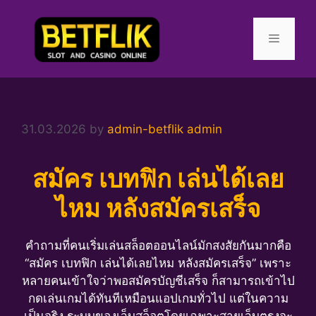
Skip
to
content
Menu
31.03.2026
by
admin-betflik admin
สมัคร เบทฟิก เล่นได้เลย
ไหม หลังสมัครเสร็จ
คำถามที่คนเริ่มเล่นสล็อตออนไลน์มักสงสัยกันมากคือ
“สมัคร เบทฟิก เล่นได้เลยไหม หลังสมัครเสร็จ” เพราะ
หลายคนเข้าใจว่าพอสมัครบัญชีเสร็จ ก็สามารถเข้าไป
กดเล่นเกมได้ทันทีเหมือนแอปเกมทั่วไป แต่ในความ