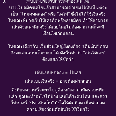
ระบบเว็บรองรับการทดลองเล่นไหม
บางเว็บสมัครเสร็จแล้วสามารถเข้าเกมได้ทันที แต่จะ
เป็น “โหมดทดลอง” หรือ “เดโม่” ซึ่งไม่ได้ใช้เงินจริง
ในขณะที่บางเว็บให้เครดิตฟรีหลังสมัคร ทำให้สามารถ
เล่นด้วยเครดิตจริงได้เลยโดยไม่ต้องฝาก แต่ก็จะมี
เงื่อนไขก่อนถอน
ในขณะเดียวกัน เว็บส่วนใหญ่ยังคงต้อง “เติมเงิน” ก่อน
ถึงจะเล่นแบบเต็มระบบได้ ดังนั้นคำว่า “เล่นได้เลย”
ต้องแยกให้ชัดว่า
เล่นแบบทดลอง = ได้เลย
เล่นแบบเงินจริง = อาจต้องฝากก่อน
สิ่งที่บทความนี้จะพาไปดูคือ หลังจากสมัคร เบทฟิก
แล้ว คุณจะทำอะไรได้บ้าง เล่นได้ระดับไหน และควร
ใช้ช่วงนี้ “ประเมินเว็บ” ยังไงให้คุ้มที่สุด เพื่อช่วยลด
ความเสี่ยงก่อนตัดสินใจใช้เงินจริง