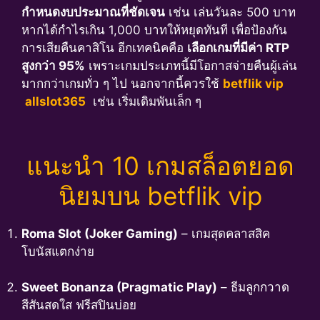
กำหนดงบประมาณที่ชัดเจน
เช่น เล่นวันละ 500 บาท
หากได้กำไรเกิน 1,000 บาทให้หยุดทันที เพื่อป้องกัน
การเสียคืนคาสิโน อีกเทคนิคคือ
เลือกเกมที่มีค่า RTP
สูงกว่า 95%
เพราะเกมประเภทนี้มีโอกาสจ่ายคืนผู้เล่น
มากกว่าเกมทั่ว ๆ ไป นอกจากนี้ควรใช้
betflik vip
allslot365
เช่น เริ่มเดิมพันเล็ก ๆ
แนะนำ 10 เกมสล็อตยอด
นิยมบน betflik vip
Roma Slot (Joker Gaming)
– เกมสุดคลาสสิค
โบนัสแตกง่าย
Sweet Bonanza (Pragmatic Play)
– ธีมลูกกวาด
สีสันสดใส ฟรีสปินบ่อย