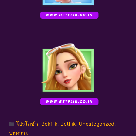
Categories
โปรโมชั่น
,
Bekflik
,
Betflik
,
Uncategorized
,
บทความ