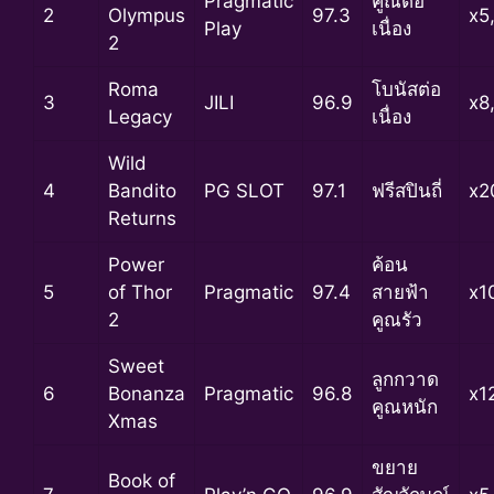
Pragmatic
คูณต่อ
2
Olympus
97.3
x5
Play
เนื่อง
2
Roma
โบนัสต่อ
3
JILI
96.9
x8
Legacy
เนื่อง
Wild
4
Bandito
PG SLOT
97.1
ฟรีสปินถี่
x2
Returns
Power
ค้อน
5
of Thor
Pragmatic
97.4
สายฟ้า
x1
2
คูณรัว
Sweet
ลูกกวาด
6
Bonanza
Pragmatic
96.8
x1
คูณหนัก
Xmas
ขยาย
Book of