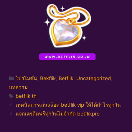
Categories
โปรโมชั่น
,
Bekflik
,
Betflik
,
Uncategorized
,
บทความ
Tags
betflik th
เทคนิคการเล่นสล็อต betflik vip ให้ได้กำไรทุกวัน
แจกเครดิตฟรีทุกวันไม่จำกัด betflikpro