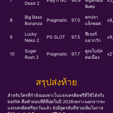
7
Play’n GO
96.9
สัญลักษณ์
x5
Dead 2
พิเศษ
Big Bass
ตกปลา
8
Pragmatic
97.0
x8
Bonanza
แจ็กพอต
Lucky
ฟีเจอร์
9
PG SLOT
97.5
x9
Neko 2
แมวกวัก
Sugar
คูณโบนัส
10
Pragmatic
97.7
x2
Rush 2
ต่อเนื่อง
สรุปส่งท้าย
สำหรับใครที่กำลังมองหาเว็บแจกเครดิตฟรีที่ใช้ได้จริง
betflik คือคำตอบที่ดีที่สุดในปี 2026เพราะนอกจากจะ
แจกเครดิตฟรีทุกวันแล้ว ยังมีสูตรลับที่ช่วยเพิ่มโอกาส