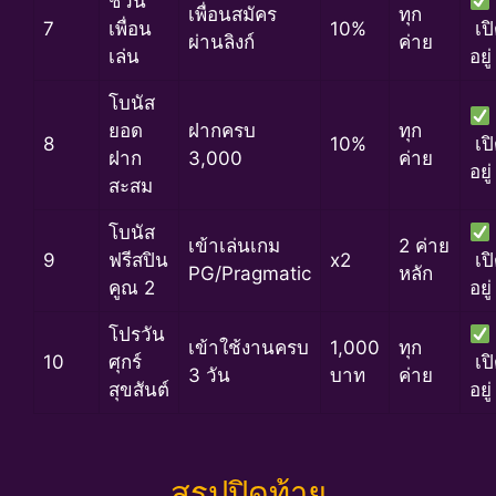
ชวน
เพื่อนสมัคร
ทุก
7
เพื่อน
10%
เป
ผ่านลิงก์
ค่าย
เล่น
อยู่
โบนัส
ยอด
ฝากครบ
ทุก
8
10%
เป
ฝาก
3,000
ค่าย
อยู่
สะสม
โบนัส
เข้าเล่นเกม
2 ค่าย
9
ฟรีสปิน
x2
เป
PG/Pragmatic
หลัก
คูณ 2
อยู่
โปรวัน
เข้าใช้งานครบ
1,000
ทุก
10
ศุกร์
เป
3 วัน
บาท
ค่าย
สุขสันต์
อยู่
สรุปปิดท้าย