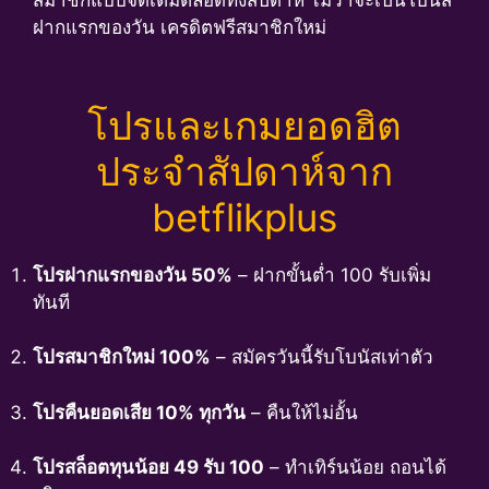
สมาชิกแบบจัดเต็มตลอดทั้งสัปดาห์ ไม่ว่าจะเป็นโบนัส
ฝากแรกของวัน เครดิตฟรีสมาชิกใหม่
โปรและเกมยอดฮิต
ประจำสัปดาห์จาก
betflikplus
โปรฝากแรกของวัน 50%
– ฝากขั้นต่ำ 100 รับเพิ่ม
ทันที
โปรสมาชิกใหม่ 100%
– สมัครวันนี้รับโบนัสเท่าตัว
โปรคืนยอดเสีย 10% ทุกวัน
– คืนให้ไม่อั้น
โปรสล็อตทุนน้อย 49 รับ 100
– ทำเทิร์นน้อย ถอนได้