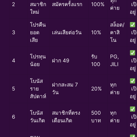
ทุก
2
สมาชิก
สมัครครั้งแรก
100%
เป
ค่าย
ใหม่
อยู่
โปรคืน
สล็อต/
3
ยอด
เล่นเสียต่อวัน
10%
คาสิ
เป
เสีย
โน
อยู่
โปรทุน
รับ
PG,
4
ฝาก 49
เป
น้อย
100
JILI
อยู่
โบนัส
ฝากสะสม 7
ทุก
5
ราย
20%
เป
วัน
ค่าย
สัปดาห์
อยู่
โบนัส
สมาชิกที่ตรง
500
ทุก
6
เป
วันเกิด
เดือนเกิด
บาท
ค่าย
อยู่