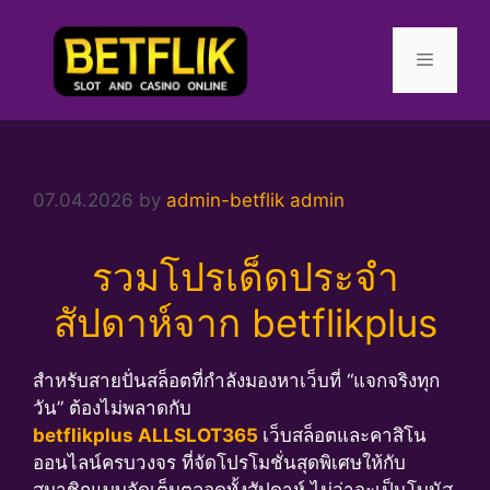
Skip
to
content
Menu
07.04.2026
by
admin-betflik admin
รวมโปรเด็ดประจำ
สัปดาห์จาก betflikplus
สำหรับสายปั่นสล็อตที่กำลังมองหาเว็บที่ “แจกจริงทุก
วัน” ต้องไม่พลาดกับ
betflikplus
ALLSLOT365
เว็บสล็อตและคาสิโน
ออนไลน์ครบวงจร ที่จัดโปรโมชั่นสุดพิเศษให้กับ