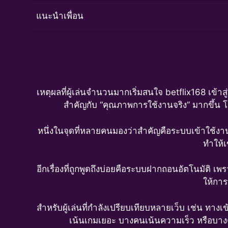
แนะนำเพื่อน
เหตุผลที่ผู้เล่นจำนวนมากเริ่มสนใจ betflix168 เข้าส
สำคัญกับ “คุณภาพการใช้งานจริง” มากขึ้น
หนึ่งในจุดที่หลายคนมองว่าสำคัญคือระบบเข้าใช้งานที
ทำให้เ
อีกเรื่องที่ถูกพูดถึงบ่อยคือระบบฝากถอนอัตโนมัติ
ให้กา
สำหรับผู้เล่นที่กำลังเปรียบเทียบหลายเว็บ เช่น ทาง
เน้นเกมเยอะ บางคนเน้นความเร็ว หรือบางค