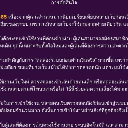
การตัดสินใจ
365
เนื่องจากผู้เล่นจำนวนมากนิยมเปรียบเทียบหลายเว็บก่อนเ
ถียรของระบบ เพราะแม้หลายเว็บจะใช้เกมจากค่ายเดียวกัน แ
ดถึงคือระบบเข้าใช้งานที่ค่อนข้างง่าย ผู้เล่นสามารถสมัครสมาชิ
มเติม จุดนี้เหมาะกับทั้งมือใหม่และผู้เล่นที่ต้องการความสะด
ความสำคัญกับการ “ทดลองระบบก่อนฝากเงินจริง” มากขึ้น เพรา
เสถียร ขณะที่บางเว็บแม้ไม่ได้ทำการตลาดหนัก แต่ระบบใช้งาน
้งานเว็บใหม่ ควรทดลองเข้าเล่นด้วยทุนเล็ก หรือทดลองเล่นเ
ใช้งานง่ายตามที่โฆษณาหรือไม่ วิธีนี้ช่วยลดความเสี่ยงได้มา
ภัยในการเข้าใช้งาน หลายคนเริ่มตรวจสอบลิงก์ก่อนเข้าสู่ระบบทุก
ิงก์ปลอมจำนวนมาก ดังนั้นการเข้าใช้งานผ่านลิงก์ที่ถูกต้องจึงเ
กับผู้เล่นที่ต้องการเว็บตรงใช้งานง่าย ระบบอัตโนมัติ และสา