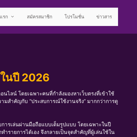
าแรก
สมัครสมาชิก
โปรโมชั่น
ข่าวสาร
ไงในปี 2026
อตออนไลน์ โดยเฉพาะคนที่กำลังมองหาเว็บตรงที่เข้าใช้
ห้ความสำคัญกับ “ประสบการณ์ใช้งานจริง” มากกว่าการดู
งรับการเล่นผ่านมือถือแบบเต็มรูปแบบ โดยเฉพาะในปี
ทำรายการได้เอง จึงกลายเป็นจุดสำคัญที่ผู้เล่นใช้ใน