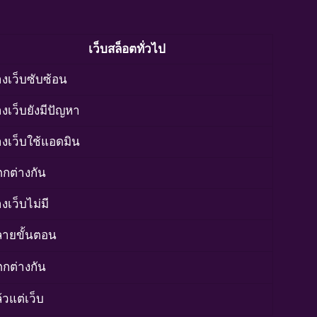
เว็บสล็อตทั่วไป
งเว็บซับซ้อน
งเว็บยังมีปัญหา
งเว็บใช้แอดมิน
กต่างกัน
งเว็บไม่มี
ายขั้นตอน
กต่างกัน
้วแต่เว็บ