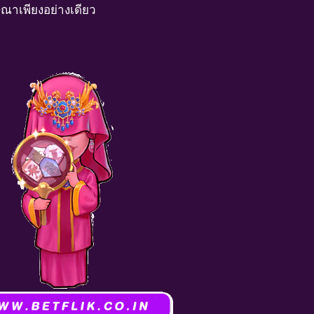
ณาเพียงอย่างเดียว