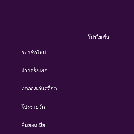
โปรโมชั่น
สมาชิกใหม่
ฝากครั้งแรก
ทดลองเล่นสล็อต
โปรรายวัน
คืนยอดเสีย