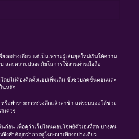
ยงอย่างเดียว แต่เป็นเพราะผู้เล่นยุคใหม่เริ่มให้ความ
ะบบ และความปลอดภัยในการใช้งานผ่านมือถือ
โดยไม่ต้องติดตั้งแอปเพิ่มเติม ซึ่งช่วยลดขั้นตอนและ
ป็นหลัก
น หรือทำรายการช่วงดึกแล้วล่าช้า แต่ระบบออโต้ช่วย
อสมควร
่นก่อน เพื่อดูว่าเว็บไหนตอบโจทย์ตัวเองที่สุด บางคน
ิงจึงสำคัญกว่าการดูโฆษณาเพียงอย่างเดียว