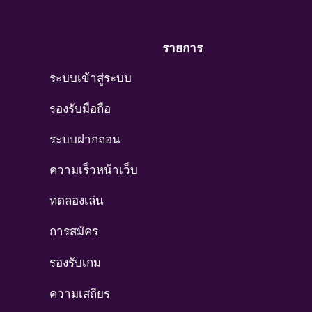
รายการ
ระบบเข้าสู่ระบบ
รองรับมือถือ
ระบบฝากถอน
ความเร็วหน้าเว็บ
ทดลองเล่น
การสมัคร
รองรับเกม
ความเสถียร