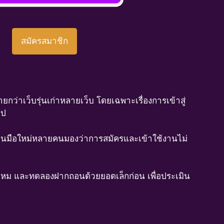
สมัครสมาชิก
กว่าเว็บรุ่นเก่าหลายเว็บ โดยเฉพาะเรื่องการเข้าสู่
ไป
เล่นมือใหม่หลายคนมองว่าการสมัครและเข้าใช้งานไม่
ไหม และทดลองฝากถอนด้วยยอดเล็กก่อน เพื่อประเมิน