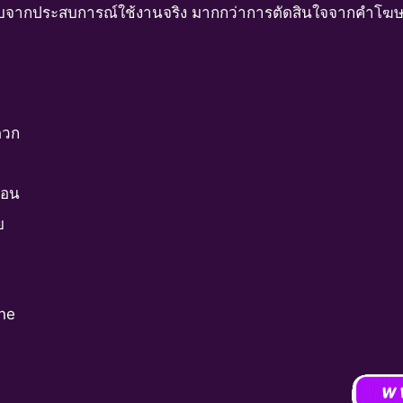
็บจากประสบการณ์ใช้งานจริง มากกว่าการตัดสินใจจากคำโฆษ
ดวก
้อน
ย
one