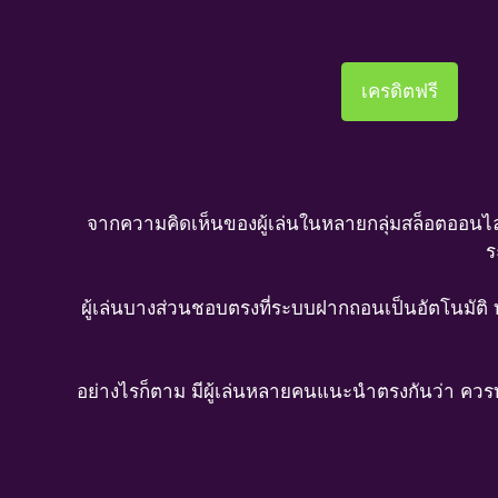
เครดิตฟรี
จากความคิดเห็นของผู้เล่นในหลายกลุ่มสล็อตออนไลน์ 
ร
ผู้เล่นบางส่วนชอบตรงที่ระบบฝากถอนเป็นอัตโนมัติ
อย่างไรก็ตาม มีผู้เล่นหลายคนแนะนำตรงกันว่า คว