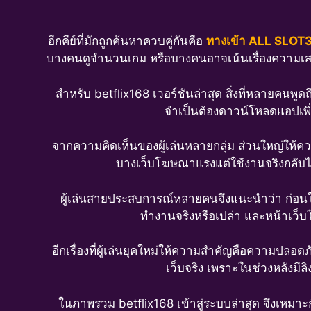
อีกคีย์ที่มักถูกค้นหาควบคู่กันคือ
ทางเข้า ALL SLOT
บางคนดูจำนวนเกม หรือบางคนอาจเน้นเรื่องความเส
สำหรับ betflix168 เวอร์ชันล่าสุด สิ่งที่หลายคนพู
จำเป็นต้องดาวน์โหลดแอปเพิ่
จากความคิดเห็นของผู้เล่นหลายกลุ่ม ส่วนใหญ่ให้
บางเว็บโฆษณาแรงแต่ใช้งานจริงกลับไม่
ผู้เล่นสายประสบการณ์หลายคนจึงแนะนำว่า ก่อนใช
ทำงานจริงหรือเปล่า และหน้าเว็บ
อีกเรื่องที่ผู้เล่นยุคใหม่ให้ความสำคัญคือความปลอด
เว็บจริง เพราะในช่วงหลังมีล
ในภาพรวม betflix168 เข้าสู่ระบบล่าสุด จึงเหมาะ