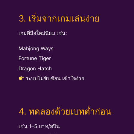
3. เริ่มจากเกมเล่นง่าย
เกมที่มือใหม่นิยม เช่น:
Mahjong Ways
Fortune Tiger
Dragon Hatch
ระบบไม่ซับซ้อน เข้าใจง่าย
4. ทดลองด้วยเบทต่ำก่อน
เช่น 1–5 บาท/สปิน