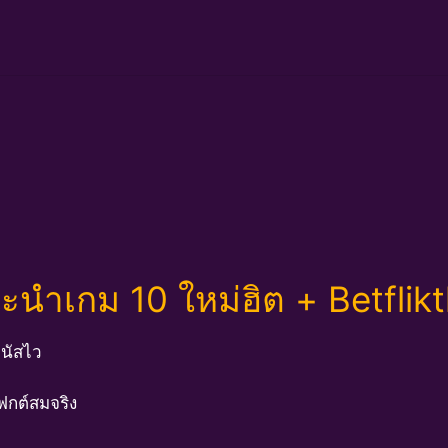
ะนำเกม 10 ใหม่ฮิต + Betflikt
บนัสไว
ฟกต์สมจริง