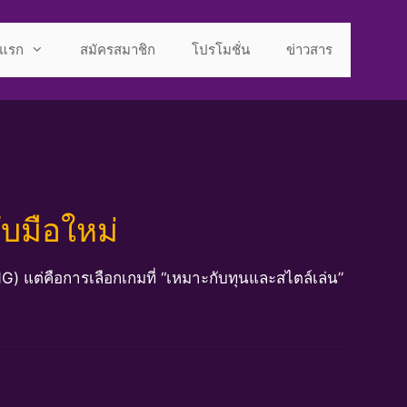
าแรก
สมัครสมาชิก
โปรโมชั่น
ข่าวสาร
ับมือใหม่
) แต่คือการเลือกเกมที่ “เหมาะกับทุนและสไตล์เล่น”