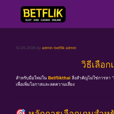
Skip
to
content
12.05.2026
by
admin-betflik admin
วิธีเลือ
สำหรับมือใหม่ใน
Betflikthai
สิ่งสำคัญไม่ใช่การห
เพื่อเพิ่มโอกาสและลดความเสี่ยง
หลักการเลือกเกมสำหรั