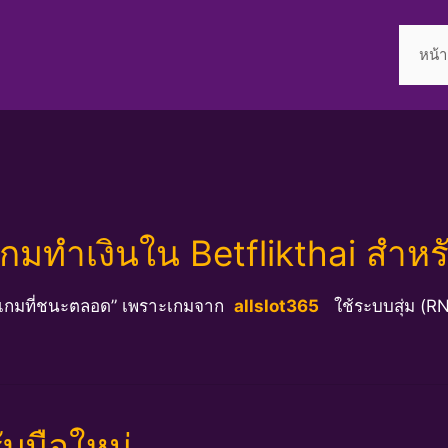
หน้
กเกมทำเงินใน Betflikthai สำหร
า “เกมที่ชนะตลอด” เพราะเกมจาก
allslot365
ใช้ระบบสุ่ม (RNG
บมือใหม่