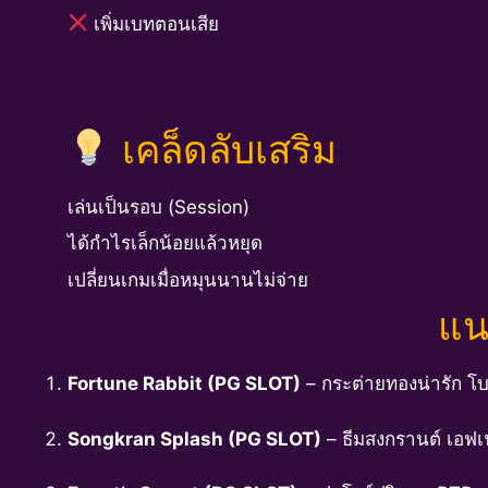
เพิ่มเบทตอนเสีย
เคล็ดลับเสริม
เล่นเป็นรอบ (Session)
ได้กำไรเล็กน้อยแล้วหยุด
เปลี่ยนเกมเมื่อหมุนนานไม่จ่าย
แน
Fortune Rabbit (PG SLOT)
– กระต่ายทองน่ารัก โ
Songkran Splash (PG SLOT)
– ธีมสงกรานต์ เอฟเ