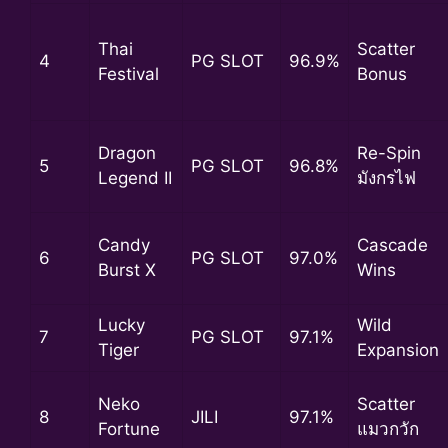
Thai
Scatter
4
PG SLOT
96.9%
Festival
Bonus
Dragon
Re-Spin
5
PG SLOT
96.8%
Legend II
มังกรไฟ
Candy
Cascade
6
PG SLOT
97.0%
Burst X
Wins
Lucky
Wild
7
PG SLOT
97.1%
Tiger
Expansion
Neko
Scatter
8
JILI
97.1%
Fortune
แมวกวัก