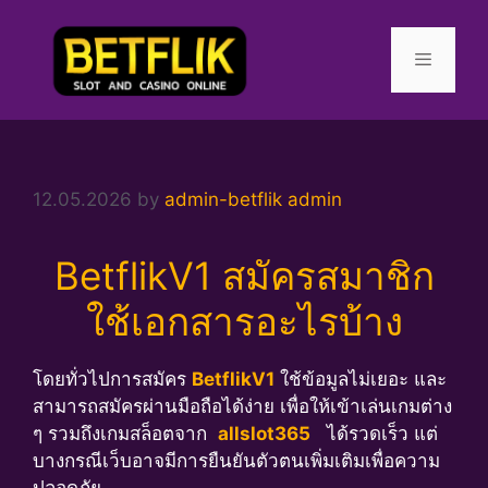
Skip
to
content
Menu
12.05.2026
by
admin-betflik admin
BetflikV1 สมัครสมาชิก
ใช้เอกสารอะไรบ้าง
โดยทั่วไปการสมัคร
BetflikV1
ใช้ข้อมูลไม่เยอะ และ
สามารถสมัครผ่านมือถือได้ง่าย เพื่อให้เข้าเล่นเกมต่าง
ๆ รวมถึงเกมสล็อตจาก
allslot365
ได้รวดเร็ว แต่
บางกรณีเว็บอาจมีการยืนยันตัวตนเพิ่มเติมเพื่อความ