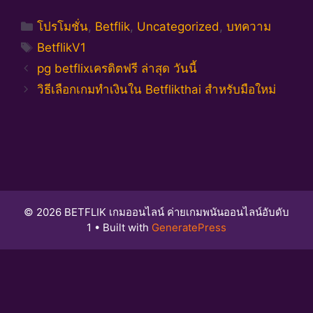
Categories
โปรโมชั่น
,
Betflik
,
Uncategorized
,
บทความ
Tags
BetflikV1
pg betflixเครดิตฟรี ล่าสุด วันนี้
วิธีเลือกเกมทำเงินใน Betflikthai สำหรับมือใหม่
© 2026 BETFLIK เกมออนไลน์ ค่ายเกมพนันออนไลน์อับดับ
1
• Built with
GeneratePress