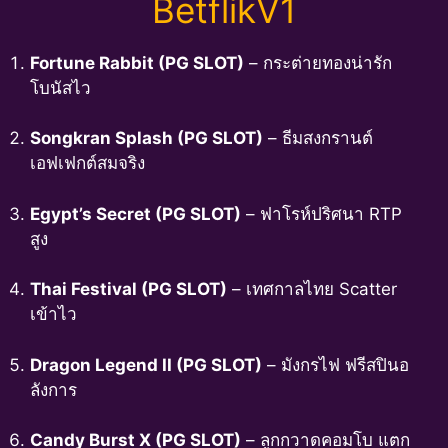
BetflikV1
Fortune Rabbit (PG SLOT)
– กระต่ายทองน่ารัก
โบนัสไว
Songkran Splash (PG SLOT)
– ธีมสงกรานต์
เอฟเฟกต์สมจริง
Egypt’s Secret (PG SLOT)
– ฟาโรห์ปริศนา RTP
สูง
Thai Festival (PG SLOT)
– เทศกาลไทย Scatter
เข้าไว
Dragon Legend II (PG SLOT)
– มังกรไฟ ฟรีสปินอ
ลังการ
Candy Burst X (PG SLOT)
– ลูกกวาดคอมโบ แตก