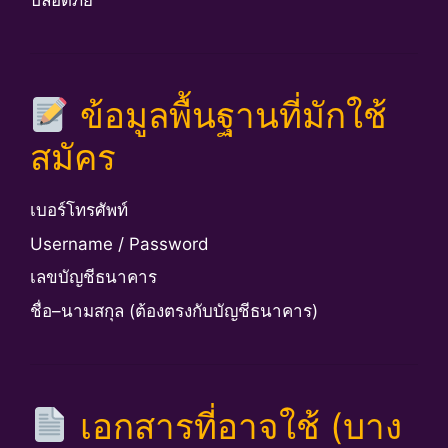
ปลอดภัย
ข้อมูลพื้นฐานที่มักใช้
สมัคร
เบอร์โทรศัพท์
Username / Password
เลขบัญชีธนาคาร
ชื่อ–นามสกุล (ต้องตรงกับบัญชีธนาคาร)
เอกสารที่อาจใช้ (บาง