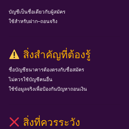
บัญชีเป็นชื่อเดียวกับผู้สมัคร
ใช้สำหรับฝาก–ถอนจริง
สิ่งสำคัญที่ต้องรู้
ชื่อบัญชีธนาคารต้องตรงกับชื่อสมัคร
ไม่ควรใช้บัญชีคนอื่น
ใช้ข้อมูลจริงเพื่อป้องกันปัญหาถอนเงิน
สิ่งที่ควรระวัง