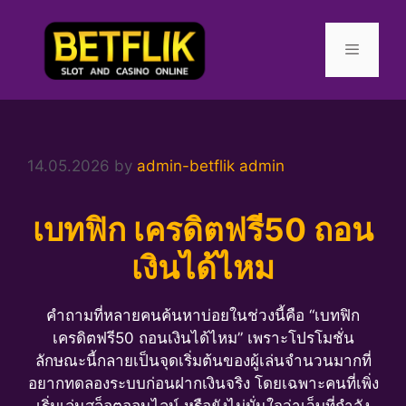
Skip
to
content
Menu
14.05.2026
by
admin-betflik admin
เบทฟิก เครดิตฟรี50 ถอน
เงินได้ไหม
คำถามที่หลายคนค้นหาบ่อยในช่วงนี้คือ “เบทฟิก
เครดิตฟรี50 ถอนเงินได้ไหม” เพราะโปรโมชั่น
ลักษณะนี้กลายเป็นจุดเริ่มต้นของผู้เล่นจำนวนมากที่
อยากทดลองระบบก่อนฝากเงินจริง โดยเฉพาะคนที่เพิ่ง