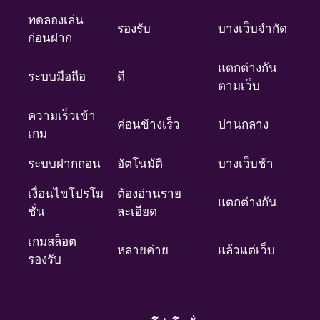
ทดลองเล่น
รองรับ
บางเว็บจำกัด
ก่อนฝาก
แตกต่างกัน
ระบบมือถือ
ดี
ตามเว็บ
ความเร็วเข้า
ค่อนข้างเร็ว
ปานกลาง
เกม
ระบบฝากถอน
อัตโนมัติ
บางเว็บช้า
เงื่อนไขโปรโม
ต้องอ่านราย
แตกต่างกัน
ชั่น
ละเอียด
เกมสล็อต
หลายค่าย
แล้วแต่เว็บ
รองรับ