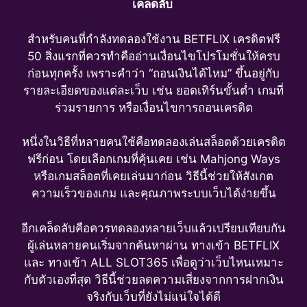
เคล็ดลับ
สำหรับคนที่กำลังทดลองใช้งาน BETFLIX เครดิตฟรี
50 สิ่งแรกที่ควรทำคืออ่านเงื่อนไขโปรโมชั่นให้ครบ
ก่อนทุกครั้ง เพราะคำว่า “ถอนเงินได้ไหม” ขึ้นอยู่กับ
รายละเอียดของแต่ละเว็บ เช่น ยอดเทิร์นขั้นต่ำ เกมที่
ร่วมรายการ หรือเงื่อนไขการถอนเครดิต
หนึ่งในวิธีที่หลายคนใช้คือทดลองเล่นสล็อตด้วยเครดิต
ฟรีก่อน โดยเลือกเกมที่คุ้นเคย เช่น Mahjong Ways
หรือเกมสล็อตที่เคยเล่นมาก่อน วิธีนี้ช่วยให้สังเกต
ความเร็วของเกม และคุณภาพระบบเว็บได้ง่ายขึ้น
อีกเคล็ดลับคือควรทดลองหลายเว็บแล้วเปรียบเทียบกัน
ผู้เล่นหลายคนเริ่มจากค้นหาผ่าน ทางเข้า BETFLIX
และ ทางเข้า ALL SLOT365 เพื่อดูว่าเว็บไหนเหมาะ
กับตัวเองที่สุด วิธีนี้ช่วยลดความเสี่ยงจากการฝากเงิน
จริงกับเว็บที่ยังไม่แน่ใจได้ดี