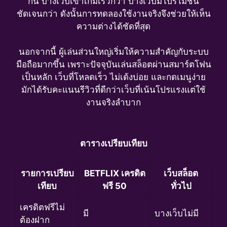
กัน บางเว็บเข้าเกมเร็วกว่า บางเว็บมีโปรโมชั่น
ชัดเจนกว่า ดังนั้นการทดลองใช้งานจริงจึงช่วยให้เห็น
ความต่างได้ชัดที่สุด
นอกจากนี้ ผู้เล่นส่วนใหญ่เริ่มให้ความสำคัญกับระบบ
มือถือมากขึ้น เพราะปัจจุบันเล่นสล็อตผ่านสมาร์ตโฟน
เป็นหลัก เว็บที่โหลดเร็ว ไม่เด้งบ่อย และกดเมนูง่าย
มักได้รับคะแนนรีวิวที่ดีกว่าเว็บที่เน้นโปรแรงแต่ใช้
งานจริงลำบาก
ตารางเปรียบเทียบ
รายการเปรียบ
BETFLIX เครดิต
เว็บสล็อต
เทียบ
ฟรี 50
ทั่วไป
เครดิตฟรีไม่
มี
บางเว็บไม่มี
ต้องฝาก