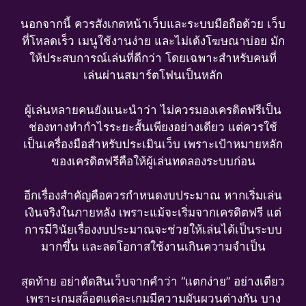
นอกจากนี้ ควรสังเกตหน้าเว็บและระบบมือถือด้วย เว็บ
ที่โหลดเร็ว เมนูใช้งานง่าย และไม่เด้งโฆษณาบ่อย มัก
ให้ประสบการณ์เล่นที่ดีกว่า โดยเฉพาะสำหรับคนที่
เล่นผ่านสมาร์ตโฟนเป็นหลัก
ผู้เล่นหลายคนยังแนะนำว่า ไม่ควรมองเครดิตฟรีเป็น
ช่องทางทำกำไรระยะสั้นเพียงอย่างเดียว แต่ควรใช้
เป็นเครื่องมือสำหรับประเมินเว็บ เพราะเป้าหมายหลัก
ของเครดิตฟรีคือให้ผู้เล่นทดลองระบบก่อน
อีกเรื่องสำคัญคือควรกำหนดงบประมาณ หากเริ่มเล่น
เงินจริงในภายหลัง เพราะแม้จะเริ่มจากเครดิตฟรี แต่
การมีวินัยเรื่องงบประมาณจะช่วยให้เล่นได้เป็นระบบ
มากขึ้น และลดโอกาสใช้งานเกินความจำเป็น
สุดท้าย อย่าตัดสินเว็บจากคำว่า “แตกง่าย” อย่างเดียว
เพราะเกมสล็อตแต่ละเกมมีความผันผวนต่างกัน บาง