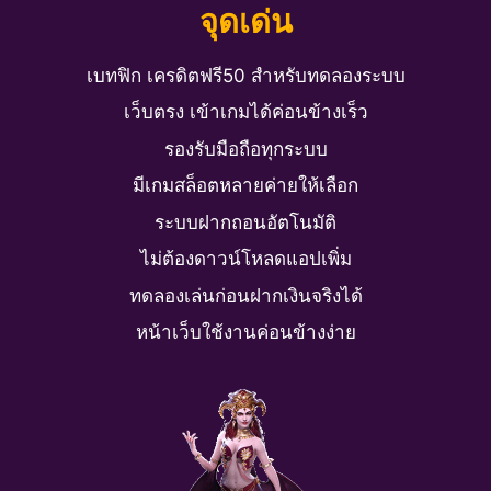
จุดเด่น
เบทฟิก เครดิตฟรี50 สำหรับทดลองระบบ
เว็บตรง เข้าเกมได้ค่อนข้างเร็ว
รองรับมือถือทุกระบบ
มีเกมสล็อตหลายค่ายให้เลือก
ระบบฝากถอนอัตโนมัติ
ไม่ต้องดาวน์โหลดแอปเพิ่ม
ทดลองเล่นก่อนฝากเงินจริงได้
หน้าเว็บใช้งานค่อนข้างง่าย