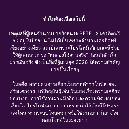
ทำไมต้องเลือกเว็บนี้
เหตุผลที่ผู้เล่นจำนวนมากยังสนใจ BETFLIX เครดิตฟรี
50 อยู่ในปัจจุบัน ไม่ได้เป็นเพราะจำนวนเครดิตฟรี
เพียงอย่างเดียว แต่เป็นเพราะโปรโมชั่นลักษณะนี้ช่วย
ให้ผู้เล่นสามารถ “ทดลองใช้งานจริง” ก่อนตัดสินใจ
ฝากเงินจริง ซึ่งเป็นสิ่งที่ผู้เล่นยุค 2026 ให้ความสำคัญ
มากขึ้นเรื่อยๆ
ในอดีต หลายคนอาจเลือกเว็บจากคำว่าโบนัสเยอะ
หรือแตกง่าย แต่ปัจจุบันผู้เล่นเริ่มมองเรื่องความเสถียร
ของระบบ การใช้งานผ่านมือถือ และความชัดเจนของ
เงื่อนไขโปรโมชั่นมากกว่า เพราะต่อให้เว็บมีโปรแรง
แค่ไหน หากระบบโหลดช้า หรือใช้งานยาก ก็อาจไม่
ตอบโจทย์ในระยะยาว