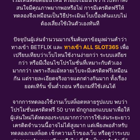
เริ่มเล่นสล็อตออนไลน์ หรือยังไม่มั่นใจว่าเว็บที่กำลัง
สนใจมีคุณภาพมากพอหรือไม่ การมีเครดิตฟรีให้
ทดลองจึงเหมือนเป็นวิธีประเมินเว็บเบื้องต้นแบบไม่
ต้องเสี่ยงใช้เงินตัวเองทันที
ปัจจุบันผู้เล่นจำนวนมากเริ่มค้นหาข้อมูลผ่านคำว่า
ทางเข้า BETFLIX และ
ทางเข้า ALL SLOT365
เพื่อ
เปรียบเทียบว่าเว็บไหนใช้งานง่ายกว่า ระบบเสถียร
กว่า หรือมีเงื่อนไขโปรโมชั่นที่เหมาะกับตัวเอง
มากกว่า เพราะถึงแม้หลายเว็บจะมีเครดิตฟรีเหมือน
กัน แต่รายละเอียดจริงอาจแตกต่างกันมาก ทั้งเรื่อง
ยอดเทิร์น ขั้นต่ำถอน หรือเกมที่ใช้เล่นได้
จากการทดลองใช้งานเว็บสล็อตหลายรูปแบบ พบว่า
โปรโมชั่นเครดิตฟรี 50 บาท มักถูกออกแบบมาเพื่อให้
ผู้เล่นใหม่ได้ทดลองระบบมากกว่าการใช้เล่นระยะยาว
เครดิตจำนวนนี้อาจไม่ได้สูงมาก แต่เพียงพอสำหรับ
ทดลองเกมสล็อต เช็กความเร็วของเว็บ หรือดูว่าระบบ