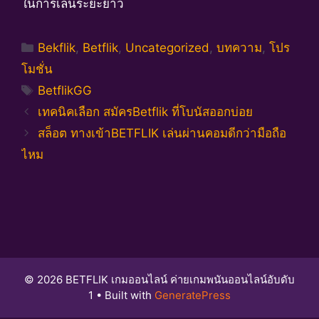
ในการเล่นระยะยาว
Categories
Bekflik
,
Betflik
,
Uncategorized
,
บทความ
,
โปร
โมชั่น
Tags
BetflikGG
เทคนิคเลือก สมัครBetflik ที่โบนัสออกบ่อย
สล็อต ทางเข้าBETFLIK เล่นผ่านคอมดีกว่ามือถือ
ไหม
© 2026 BETFLIK เกมออนไลน์ ค่ายเกมพนันออนไลน์อับดับ
1
• Built with
GeneratePress