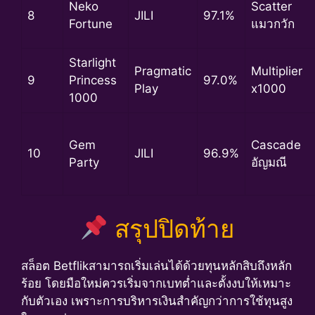
Neko
Scatter
8
JILI
97.1%
Fortune
แมวกวัก
Starlight
Pragmatic
Multiplier
9
Princess
97.0%
Play
x1000
1000
Gem
Cascade
10
JILI
96.9%
Party
อัญมณี
สรุปปิดท้าย
สล็อต Betflikสามารถเริ่มเล่นได้ด้วยทุนหลักสิบถึงหลัก
ร้อย โดยมือใหม่ควรเริ่มจากเบทต่ำและตั้งงบให้เหมาะ
กับตัวเอง เพราะการบริหารเงินสำคัญกว่าการใช้ทุนสูง