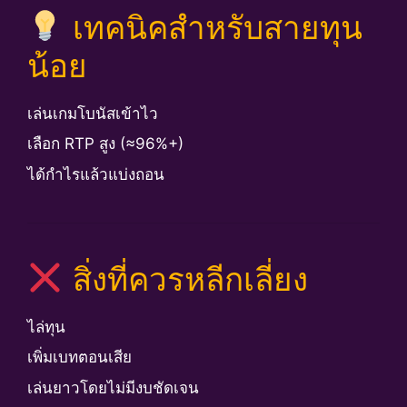
เทคนิคสำหรับสายทุน
น้อย
เล่นเกมโบนัสเข้าไว
เลือก RTP สูง (≈96%+)
ได้กำไรแล้วแบ่งถอน
สิ่งที่ควรหลีกเลี่ยง
ไล่ทุน
เพิ่มเบทตอนเสีย
เล่นยาวโดยไม่มีงบชัดเจน