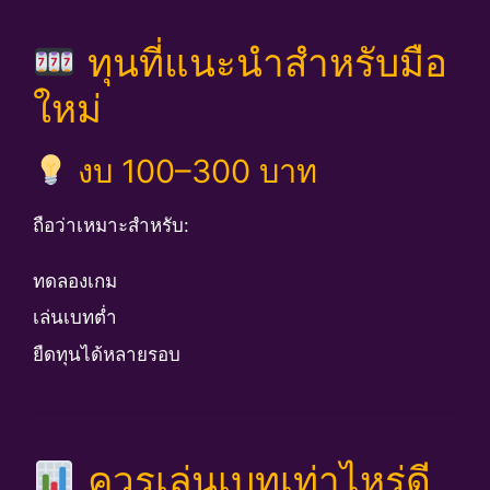
ทุนที่แนะนำสำหรับมือ
ใหม่
งบ 100–300 บาท
ถือว่าเหมาะสำหรับ:
ทดลองเกม
เล่นเบทต่ำ
ยืดทุนได้หลายรอบ
ควรเล่นเบทเท่าไหร่ดี