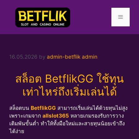
Skip
to
content
Menu
16.05.2026
by
admin-betflik admin
สล็อต BetflikGG ใช้ทุน
เท่าไหร่ถึงเริ่มเล่นได้
สล็อตบน
BetflikGG
สามารถเริ่มเล่นได้ด้วยทุนไม่สูง
เพราะเกมจาก
allslot365
หลายเกมรองรับการวาง
เดิมพันขั้นต่ำ ทำให้ทั้งมือใหม่และสายทุนน้อยเข้าถึง
ได้ง่าย