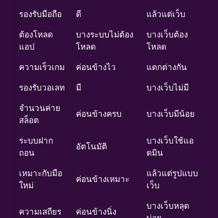
รองรับมือถือ
ดี
แล้วแต่เว็บ
ต้องโหลด
บางระบบไม่ต้อง
บางเว็บต้อง
แอป
โหลด
โหลด
ความเร็วเกม
ค่อนข้างไว
แตกต่างกัน
รองรับวอเลท
มี
บางเว็บไม่มี
จำนวนค่าย
ค่อนข้างครบ
บางเว็บมีน้อย
สล็อต
ระบบฝาก
บางเว็บใช้แอ
อัตโนมัติ
ถอน
ดมิน
เหมาะกับมือ
แล้วแต่รูปแบบ
ค่อนข้างเหมาะ
ใหม่
เว็บ
บางเว็บหลุด
ความเสถียร
ค่อนข้างนิ่ง
บ่อย