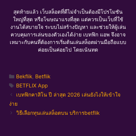
สุดท้ายแล้ว เว็บสล็อตที่ดีไม่จำเป็นต้องมีโปรโมชัน
ใหญ่ที่สุด หรือโฆษณาแรงที่สุด แต่ควรเป็นเว็บที่ใช้
งานได้สบายใจ ระบบไม่สร้างปัญหา และช่วยให้ผู้เล่น
ควบคุมการเล่นของตัวเองได้ง่าย เบทฟิก แอพ จึงอาจ
เหมาะกับคนที่ต้องการเริ่มต้นเล่นสล็อตผ่านมือถือแบบ
ค่อยเป็นค่อยไป โดยเน้นทด
Categories
Bekflik
,
Betflik
Tags
BETFLIX App
เบทฟิกคาสิโน ปี ล่าสุด 2026 เล่นยังไงให้เข้าใจ
ง่าย
วิธีเลือกทุนเล่นสล็อตบน บริการbetflik