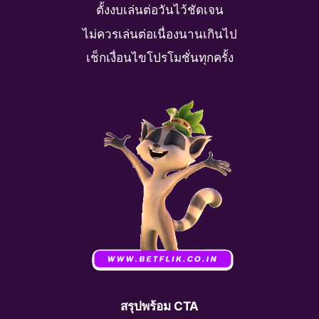
ตั้งงบเล่นต่อวันไว้ชัดเจน
ไม่ควรเล่นต่อเนื่องนานเกินไป
เช็กเงื่อนไขโปรโมชั่นทุกครั้ง
สรุปพร้อม CTA