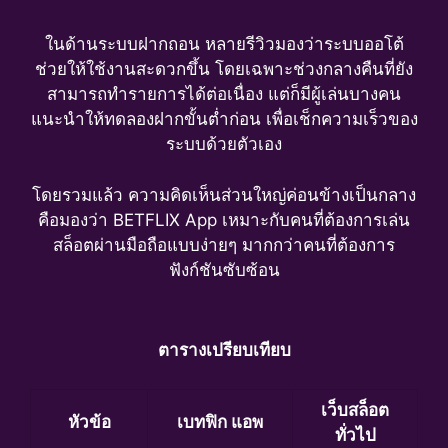
ในด้านระบบฝากถอน หลายรีวิวมองว่าระบบออโต้
ช่วยให้ใช้งานสะดวกขึ้น โดยเฉพาะช่วงกลางคืนที่ยัง
สามารถทำรายการได้ต่อเนื่อง แต่ก็มีผู้เล่นบางคน
แนะนำให้ทดลองฝากขั้นต่ำก่อน เพื่อเช็กความเร็วของ
ระบบด้วยตัวเอง
โดยรวมแล้ว ความคิดเห็นส่วนใหญ่ค่อนข้างเป็นกลาง
คือมองว่า BETFLIX App เหมาะกับคนที่ต้องการเล่น
สล็อตผ่านมือถือแบบง่ายๆ มากกว่าคนที่ต้องการ
ฟังก์ชันซับซ้อน
ตารางเปรียบเทียบ
เว็บสล็อต
หัวข้อ
เบทฟิก แอพ
ทั่วไป