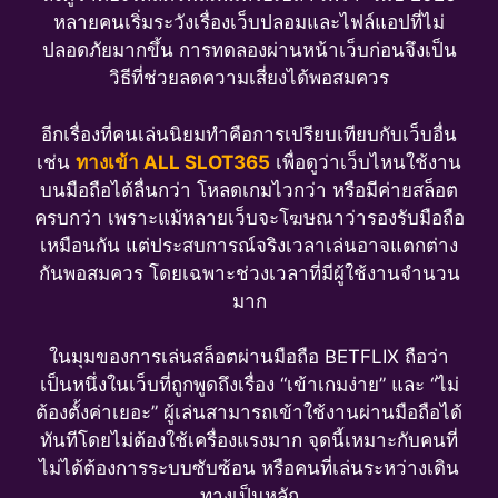
หลายคนเริ่มระวังเรื่องเว็บปลอมและไฟล์แอปที่ไม่
ปลอดภัยมากขึ้น การทดลองผ่านหน้าเว็บก่อนจึงเป็น
วิธีที่ช่วยลดความเสี่ยงได้พอสมควร
อีกเรื่องที่คนเล่นนิยมทำคือการเปรียบเทียบกับเว็บอื่น
เช่น
ทางเข้า ALL SLOT365
เพื่อดูว่าเว็บไหนใช้งาน
บนมือถือได้ลื่นกว่า โหลดเกมไวกว่า หรือมีค่ายสล็อต
ครบกว่า เพราะแม้หลายเว็บจะโฆษณาว่ารองรับมือถือ
เหมือนกัน แต่ประสบการณ์จริงเวลาเล่นอาจแตกต่าง
กันพอสมควร โดยเฉพาะช่วงเวลาที่มีผู้ใช้งานจำนวน
มาก
ในมุมของการเล่นสล็อตผ่านมือถือ BETFLIX ถือว่า
เป็นหนึ่งในเว็บที่ถูกพูดถึงเรื่อง “เข้าเกมง่าย” และ “ไม่
ต้องตั้งค่าเยอะ” ผู้เล่นสามารถเข้าใช้งานผ่านมือถือได้
ทันทีโดยไม่ต้องใช้เครื่องแรงมาก จุดนี้เหมาะกับคนที่
ไม่ได้ต้องการระบบซับซ้อน หรือคนที่เล่นระหว่างเดิน
ทางเป็นหลัก