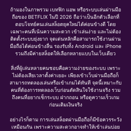
ถ้ามองในภาพรวม เบทฟิก แอพ หรือระบบเล่นผ่านมือ
ถือของ BETFLIX ในปี 2026 ถือว่าเป็นอีกตัวเลือกที่
ตอบโจทย์คนเล่นสล็อตยุคใหม่ได้ค่อนข้างดี โดย
เฉพาะคนที่เน้นความสะดวก เข้าเล่นง่าย และไม่ต้อง
ติดตั้งระบบยุ่งยาก จุดเด่นหลักคือสามารถใช้งานผ่าน
มือถือได้ค่อนข้างลื่น รองรับทั้ง Android และ iPhone
รวมถึงมีค่ายสล็อตให้เลือกหลายแบบในเว็บเดียว
สิ่งที่ผู้เล่นหลายคนชอบคือความง่ายของระบบ เพราะ
ไม่ต้องเสียเวลาตั้งค่าเยอะ เพียงเข้าเว็บผ่านมือถือก็
สามารถทดลองเล่นหรือเข้าเกมได้ทันที จุดนี้เหมาะกับ
คนที่ต้องการทดลองเว็บก่อนตัดสินใจใช้งานจริง รวม
ถึงคนที่อยากเช็กระบบ ฝากถอน หรือดูความเร็วเกม
ก่อนเติมเงินจริง
อย่างไรก็ตาม การเล่นสล็อตผ่านมือถือก็มีข้อควรระวัง
เหมือนกัน เพราะความสะดวกอาจทำให้เข้าเล่นบ่อย