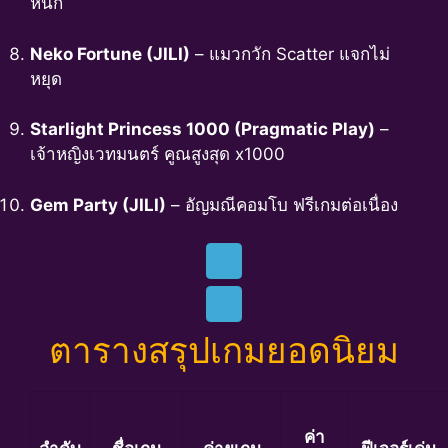
หนัก
Neko Fortune (JILI)
– แมวกวัก Scatter แจกไม่
หยุด
Starlight Princess 1000 (Pragmatic Play)
–
เจ้าหญิงเวทมนตร์ คูณสูงสุด x1000
Gem Party (JILI)
– อัญมณีคอมโบ ฟรีเกมต่อเนื่อง
ตารางสรุปเกมยอดนิยม
ค่า