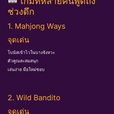
เกมที่หลายคนพูดถึง
ช่วงดึก
1. Mahjong Ways
จุดเด่น
โบนัสเข้าไวในบางจังหวะ
ตัวคูณสะสมสนุก
เล่นง่าย มือใหม่ชอบ
2. Wild Bandito
จุดเด่น