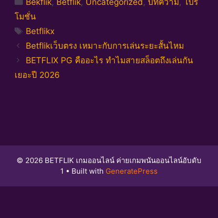
Categories
Bekflik
,
Betflik
,
Uncategorized
,
บทความ
,
โปร
โมชั่น
Tags
Betflikx
Betflikเว็บตรง เหมาะกับการเล่นระยะสั้นไหม
BETFLIX PG คืออะไร ทำไมสายสล็อตถึงเล่นกัน
เยอะปี 2026
© 2026 BETFLIK เกมออนไลน์ ค่ายเกมพนันออนไลน์อับดับ
1
• Built with
GeneratePress