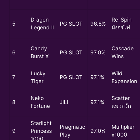
Dragon
Re-Spin
5
PG SLOT
96.8%
Legend II
มังกรไฟ
Candy
Cascade
6
PG SLOT
97.0%
Burst X
Wins
Lucky
Wild
7
PG SLOT
97.1%
Tiger
Expansion
Neko
Scatter
8
JILI
97.1%
Fortune
แมวกวัก
Starlight
Pragmatic
Multiplier
9
Princess
97.0%
Play
x1000
1000