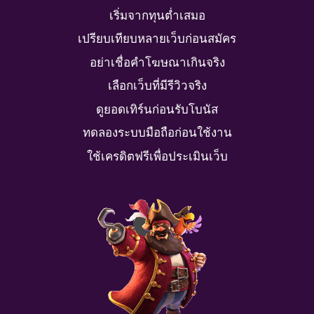
เริ่มจากทุนต่ำเสมอ
เปรียบเทียบหลายเว็บก่อนสมัคร
อย่าเชื่อคำโฆษณาเกินจริง
เลือกเว็บที่มีรีวิวจริง
ดูยอดเทิร์นก่อนรับโบนัส
ทดลองระบบมือถือก่อนใช้งาน
ใช้เครดิตฟรีเพื่อประเมินเว็บ