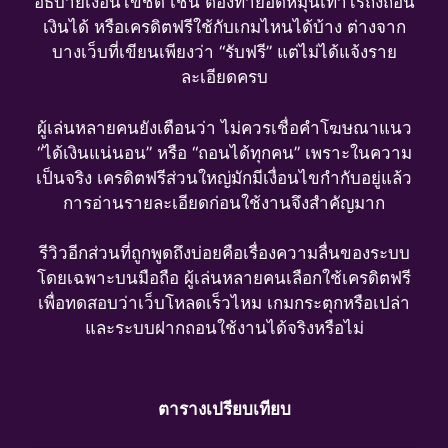
อธิบายเงื่อนไขชัด เช่น ต้องทำยอดหมุนเท่าไรถึงถอน
เงินได้ หรือเครดิตฟรีใช้กับเกมไหนได้บ้าง ต่างจาก
บางเว็บที่เขียนเพียงว่า “รับฟรี” แต่ไม่ได้แจ้งราย
ละเอียดครบ
ผู้เล่นหลายคนยังเตือนว่า ไม่ควรเชื่อคำโฆษณาแนว
“ได้เงินแน่นอน” หรือ “ถอนได้ทุกคน” เพราะในความ
เป็นจริง เครดิตฟรีส่วนใหญ่มักมีเงื่อนไขกำกับอยู่แล้ว
การอ่านรายละเอียดก่อนใช้งานจึงสำคัญมาก
รีวิวอีกส่วนที่ถูกพูดถึงบ่อยคือเรื่องความลื่นของระบบ
โดยเฉพาะบนมือถือ ผู้เล่นหลายคนเลือกใช้เครดิตฟรี
เพื่อทดสอบว่าเว็บโหลดเร็วไหม เกมกระตุกหรือเปล่า
และระบบฝากถอนใช้งานได้จริงหรือไม่
ตารางเปรียบเทียบ