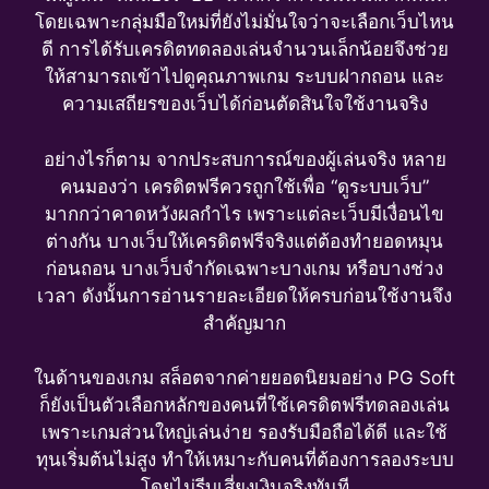
โดยเฉพาะกลุ่มมือใหม่ที่ยังไม่มั่นใจว่าจะเลือกเว็บไหน
ดี การได้รับเครดิตทดลองเล่นจำนวนเล็กน้อยจึงช่วย
ให้สามารถเข้าไปดูคุณภาพเกม ระบบฝากถอน และ
ความเสถียรของเว็บได้ก่อนตัดสินใจใช้งานจริง
อย่างไรก็ตาม จากประสบการณ์ของผู้เล่นจริง หลาย
คนมองว่า เครดิตฟรีควรถูกใช้เพื่อ “ดูระบบเว็บ”
มากกว่าคาดหวังผลกำไร เพราะแต่ละเว็บมีเงื่อนไข
ต่างกัน บางเว็บให้เครดิตฟรีจริงแต่ต้องทำยอดหมุน
ก่อนถอน บางเว็บจำกัดเฉพาะบางเกม หรือบางช่วง
เวลา ดังนั้นการอ่านรายละเอียดให้ครบก่อนใช้งานจึง
สำคัญมาก
ในด้านของเกม สล็อตจากค่ายยอดนิยมอย่าง PG Soft
ก็ยังเป็นตัวเลือกหลักของคนที่ใช้เครดิตฟรีทดลองเล่น
เพราะเกมส่วนใหญ่เล่นง่าย รองรับมือถือได้ดี และใช้
ทุนเริ่มต้นไม่สูง ทำให้เหมาะกับคนที่ต้องการลองระบบ
โดยไม่รีบเสี่ยงเงินจริงทันที