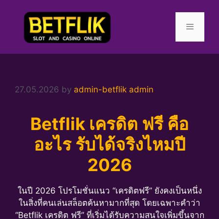
Skip
to
content
Menu
27.05.2026
by
admin-betflik admin
Betflik เครดิต ฟรี คือ
อะไร รับได้จริงไหมปี
2026
ในปี 2026 โปรโมชั่นแนว “เครดิตฟรี” ยังคงเป็นหนึ่ง
ในสิ่งที่คนเล่นสล็อตค้นหามากที่สุด โดยเฉพาะคำว่า
“Betflik เครดิต ฟรี” ที่เริ่มได้รับความสนใจเพิ่มขึ้นจาก