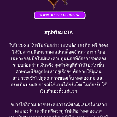
สรุปพร้อม CTA
ในปี 2026 โปรโมชั่นอย่าง เบทฟลิก เครดิต ฟรี ยังคง
ได้รับความนิยมจากคนเล่นสล็อตจำนวนมาก โดย
เฉพาะกลุ่มมือใหม่และสายทุนน้อยที่ต้องการทดลอง
ระบบก่อนฝากเงินจริง จุดสำคัญที่ทำให้โปรโมชั่น
ลักษณะนี้ยังถูกค้นหาอยู่เรื่อยๆ คือช่วยให้ผู้เล่น
สามารถเข้าไปดูคุณภาพของเว็บ ทดลองเกม และ
ประเมินประสบการณ์ใช้งานได้จริงโดยไม่ต้องรีบใช้
เงินตัวเองตั้งแต่แรก
อย่างไรก็ตาม จากประสบการณ์ของผู้เล่นจริง หลาย
คนมองว่า เครดิตฟรีควรถูกใช้เพื่อ “ทดลองและ