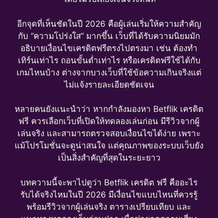
อีกจุดที่เห็นชัดในปี 2026 คือผู้เล่นเริ่มให้ความสำคัญ
กับ “ความโปร่งใส” มากขึ้น เว็บที่ได้รับความนิยมมัก
อธิบายเงื่อนไขเครดิตฟรีตรงไปตรงมา เช่น ต้องทำ
เทิร์นเท่าไร ถอนขั้นต่ำเท่าไร หรือเครดิตฟรีใช้ได้กับ
เกมไหนบ้าง ต่างจากบางเว็บที่ใช้ข้อความเกินจริงแต่
ไม่แจ้งรายละเอียดชัดเจน
หลายคนยังแนะนำว่า หากกำลังมองหา Betflik เครดิต
ฟรี ควรเลือกเว็บที่เปิดให้ทดลองเล่นก่อน มีรีวิวจากผู้
เล่นจริง และสามารถตรวจสอบเงื่อนไขได้ง่าย เพราะ
แม้โปรโมชั่นจะดูน่าสนใจ แต่คุณภาพของระบบเว็บยัง
เป็นสิ่งสำคัญที่สุดในระยะยาว
บทความนี้จะพาไปดูว่า Betflik เครดิต ฟรี คืออะไร
รับได้จริงไหมในปี 2026 มีเงื่อนไขแบบไหนที่ควรรู้
พร้อมรีวิวจากผู้เล่นจริง ตารางเปรียบเทียบ และ