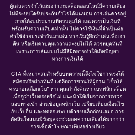
ผู้เล่นควรจำไว้เสมอว่าเกมสล็อตออนไลน์มีความเสี่ยง
ไม่มีระบบใดรับประกันกำไรได้แน่นอน การเล่นควรอยู่
ภายใต้งบประมาณที่ควบคุมได้ และควรเป็นเงินที่
พร้อมรับความเสี่ยงเท่านั้น ไม่ควรใช้เงินที่จำเป็นต่อ
ค่าใช้จ่ายประจำวันมาเล่น หากเริ่มรู้สึกว่าเล่นเพื่อเอา
คืน หรือเริ่มควบคุมเวลาและงบไม่ได้ ควรหยุดทันที
เพราะการเล่นแบบไม่มีลิมิตอาจทำให้เกิดปัญหา
ทางการเงินได้
CTA ที่เหมาะสมสำหรับบทความนี้จึงไม่ใช่การเร่งให้
สมัครหรือฝากทันที แต่คือการชวนให้ผู้อ่าน “เช็กให้
ครบก่อนเลือกเว็บ” หากคุณกำลังค้นหา เบทฟลิก สล็อต
เพื่อดูว่าเว็บตรงหรือไม่ แนะนำให้เริ่มจากการตรวจ
สอบทางเข้า อ่านข้อมูลหน้าเว็บ เปรียบเทียบเงื่อนไข
กับเว็บอื่น และทดลองระบบด้วยงบเล็กก่อนเสมอ การ
ตัดสินใจแบบมีข้อมูลจะช่วยลดความเสี่ยงได้มากกว่า
การเชื่อคำโฆษณาเพียงอย่างเดียว