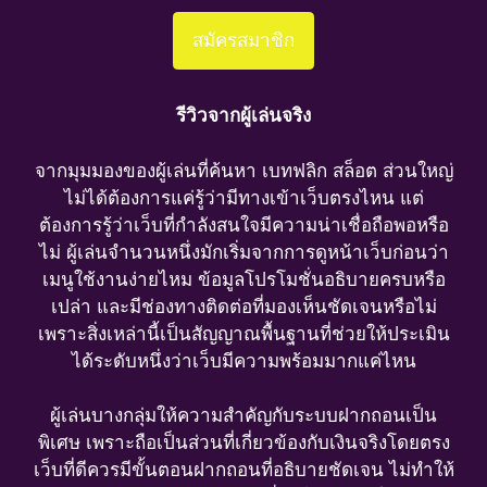
สมัครสมาชิก
รีวิวจากผู้เล่นจริง
จากมุมมองของผู้เล่นที่ค้นหา เบทฟลิก สล็อต ส่วนใหญ่
ไม่ได้ต้องการแค่รู้ว่ามีทางเข้าเว็บตรงไหน แต่
ต้องการรู้ว่าเว็บที่กำลังสนใจมีความน่าเชื่อถือพอหรือ
ไม่ ผู้เล่นจำนวนหนึ่งมักเริ่มจากการดูหน้าเว็บก่อนว่า
เมนูใช้งานง่ายไหม ข้อมูลโปรโมชั่นอธิบายครบหรือ
เปล่า และมีช่องทางติดต่อที่มองเห็นชัดเจนหรือไม่
เพราะสิ่งเหล่านี้เป็นสัญญาณพื้นฐานที่ช่วยให้ประเมิน
ได้ระดับหนึ่งว่าเว็บมีความพร้อมมากแค่ไหน
ผู้เล่นบางกลุ่มให้ความสำคัญกับระบบฝากถอนเป็น
พิเศษ เพราะถือเป็นส่วนที่เกี่ยวข้องกับเงินจริงโดยตรง
เว็บที่ดีควรมีขั้นตอนฝากถอนที่อธิบายชัดเจน ไม่ทำให้