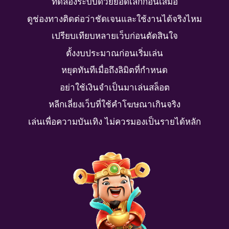
ทดลองระบบด้วยยอดเล็กก่อนเสมอ
ดูช่องทางติดต่อว่าชัดเจนและใช้งานได้จริงไหม
เปรียบเทียบหลายเว็บก่อนตัดสินใจ
ตั้งงบประมาณก่อนเริ่มเล่น
หยุดทันทีเมื่อถึงลิมิตที่กำหนด
อย่าใช้เงินจำเป็นมาเล่นสล็อต
หลีกเลี่ยงเว็บที่ใช้คำโฆษณาเกินจริง
เล่นเพื่อความบันเทิง ไม่ควรมองเป็นรายได้หลัก