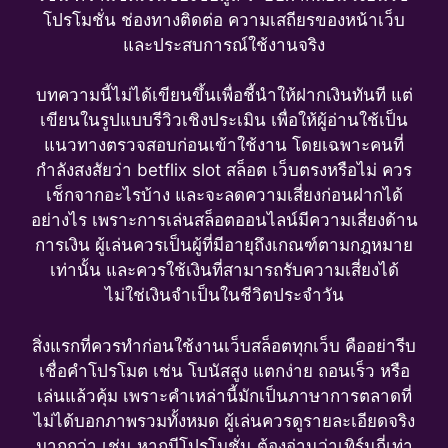
โปรโมชั่น ช่องทางติดต่อ ความเสถียรของหน้าเว็บ
และประสบการณ์ใช้งานจริง
บทความนี้ไม่ได้เขียนขึ้นเพื่อชี้นำให้ฝากเงินทันที แต่
เขียนในรูปแบบรีวิวเชิงประเมิน เพื่อให้ผู้อ่านใช้เป็น
แนวทางตรวจสอบก่อนเข้าใช้งาน โดยเฉพาะคนที่
กำลังสงสัยว่า betflix slot สล็อต เว็บตรงหรือไม่ ควร
เช็กจากอะไรบ้าง และจะลดความเสี่ยงก่อนฝากได้
อย่างไร เพราะการเล่นสล็อตออนไลน์มีความเสี่ยงด้าน
การเงิน ผู้เล่นควรเป็นผู้ที่มีอายุถึงเกณฑ์ตามกฎหมาย
เท่านั้น และควรใช้เงินที่สามารถรับความเสี่ยงได้
ไม่ใช่เงินจำเป็นในชีวิตประจำวัน
สิ่งแรกที่ควรทำก่อนใช้งานเว็บสล็อตทุกเว็บ คืออย่ารีบ
เชื่อคำโปรโมต เช่น โบนัสสูง แตกง่าย ถอนเร็ว หรือ
เล่นแล้วคุ้ม เพราะคำเหล่านี้มักเป็นภาษาการตลาดที่
ไม่ได้บอกภาพรวมทั้งหมด ผู้เล่นควรดูรายละเอียดจริง
มากกว่า เช่น หากมีโปรโมชั่น ต้องอ่านว่าเทิร์นกี่เท่า