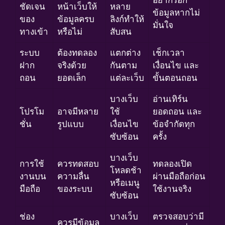
อย่ากรอก
ชัดเจน
หน้าเว็บให้
หลาย
ข้อมูลหากไม่
ของ
ข้อมูลครบ
ลิงก์ทำให้
มั่นใจ
ทางเข้า
หรือไม่
สับสน
ระบบ
ต้องทดลอง
แตกต่าง
เช็กเวลา
ฝาก
จริงด้วย
กันตาม
เงื่อนไข และ
ถอน
ยอดเล็ก
แต่ละเว็บ
ขั้นตอนถอน
บางเว็บ
อ่านเทิร์น
โปรโม
อาจมีหลาย
ใช้
ยอดถอน และ
ชั่น
รูปแบบ
เงื่อนไข
ข้อจำกัดทุก
ซับซ้อน
ครั้ง
บางเว็บ
การใช้
ควรทดสอบ
ทดลองเปิด
โหลดช้า
งานบน
ความลื่น
ผ่านมือถือก่อน
หรือเมนู
มือถือ
ของระบบ
ใช้งานจริง
ซับซ้อน
ช่อง
บางเว็บ
ตรวจสอบว่ามี
ควรมีข้อมูล