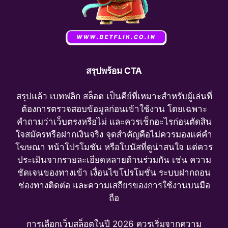
สรุปพร้อม CTA
สรุปแล้ว เบทฟลิก สล็อต เป็นคีย์ที่เหมาะสำหรับผู้เล่นที่
ต้องการตรวจสอบข้อมูลก่อนเข้าใช้งาน โดยเฉพาะ
คำถามว่าเว็บตรงหรือไม่ และควรเช็กอะไรก่อนตัดสิน
ใจสมัครหรือฝากเงินจริง จุดสำคัญคือไม่ควรมองแค่คำ
โฆษณา หน้าโปรโมชัน หรือโบนัสที่ดูน่าสนใจ แต่ควร
ประเมินจากรายละเอียดหลายด้านร่วมกัน เช่น ความ
ชัดเจนของทางเข้า เงื่อนไขโปรโมชั่น ระบบฝากถอน
ช่องทางติดต่อ และความเสถียรของการใช้งานบนมือ
ถือ
การเลือกเว็บสล็อตในปี 2026 ควรเริ่มจากความ