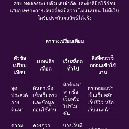
ครบ ทดลองระบบด้วยงบจำกัด และตั้งลิมิตไว้ก่อน
เสมอ เพราะการเล่นสล็อตมีความไม่แน่นอน ไม่มีเว็บ
ใดรับประกันผลลัพธ์ได้จริง
ตารางเปรียบเทียบ
หัวข้อ
สิ่งที่ควรเช็
เบทฟลิก
เว็บสล็อต
เปรียบ
กก่อนเข้าใช้
สล็อต
ทั่วไป
เทียบ
งาน
มักค้นหา
จุด
ค้นหาเพื่อ
ตรวจสอบว่า
จากชื่อ
ประสงค์
เช็กเว็บตรง
เป็นเว็บหลัก
เว็บหรือ
การ
และข้อมูล
เว็บรีวิว หรือ
โปรโม
ค้นหา
ก่อนใช้งาน
เว็บแนะนำ
ชั่น
ความ
ควรดูว่า
บางเว็บมี