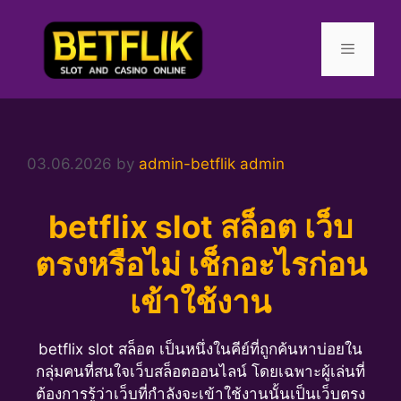
Skip
to
content
Menu
03.06.2026
by
admin-betflik admin
betflix slot สล็อต เว็บ
ตรงหรือไม่ เช็กอะไรก่อน
เข้าใช้งาน
betflix slot สล็อต เป็นหนึ่งในคีย์ที่ถูกค้นหาบ่อยใน
กลุ่มคนที่สนใจเว็บสล็อตออนไลน์ โดยเฉพาะผู้เล่นที่
ต้องการรู้ว่าเว็บที่กำลังจะเข้าใช้งานนั้นเป็นเว็บตรง