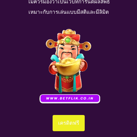
ไม่ควรมองว่าเป็นเว็บที่การันตีผลลัพธ์
เหมาะกับการเล่นแบบมีสติและมีลิมิต
เครดิตฟรี