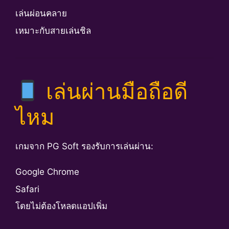
เล่นผ่อนคลาย
เหมาะกับสายเล่นชิล
เล่นผ่านมือถือดี
ไหม
เกมจาก
PG Soft
รองรับการเล่นผ่าน:
Google Chrome
Safari
โดยไม่ต้องโหลดแอปเพิ่ม