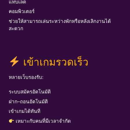
แท็บเล็ต
คอมพิวเตอร์
ช่วยให้สามารถเล่นระหว่างพักหรือหลังเลิกงานได้
สะดวก
เข้าเกมรวดเร็ว
หลายเว็บรองรับ:
ระบบสมัครอัตโนมัติ
ฝาก–ถอนอัตโนมัติ
เข้าเกมได้ทันที
เหมาะกับคนที่มีเวลาจำกัด