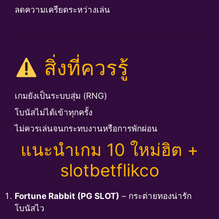
ลดความเครียดระหว่างเล่น
สิ่งที่ควรรู้
เกมยังเป็นระบบสุ่ม (RNG)
โบนัสไม่ได้เข้าทุกครั้ง
ไม่ควรเล่นจนกระทบงานหรือการพักผ่อน
แนะนำเกม 10 ใหม่ฮิต +
slotbetflikco
Fortune Rabbit (PG SLOT)
– กระต่ายทองน่ารัก
โบนัสไว