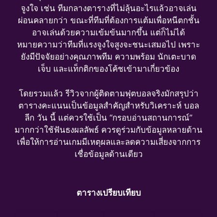
จูงใจ เช่น ทีมกลางตารางที่ไม่ลุ้นอะไรแล้วอาจเล่น
ผ่อนคลายกว่า ขณะที่ทีมที่ต้องการแต้มเพื่อหนีตกชั้น
อาจเล่นด้วยความเข้มข้นมากขึ้น แต่ก็ไม่ได้
หมายความว่าทีมที่แรงจูงใจสูงจะชนะเสมอไป เพราะ
ยังมีปัจจัยอย่างคุณภาพทีม ความพร้อม นักเตะบาด
เจ็บ และแท็กติกของโค้ชเข้ามาเกี่ยวข้อง
โดยรวมแล้ว รีวิวจากผู้ติดตามฟุตบอลจริงมักสรุปว่า
ตารางคะแนนเป็นข้อมูลสำคัญสำหรับวิเคราะห์ บอล
ลีก วัน นี้ แต่ควรใช้เป็น “กรอบอ่านสถานการณ์”
มากกว่าใช้ฟันธงผลลัพธ์ ควรดูร่วมกับข้อมูลหลายด้าน
เพื่อให้การอ่านเกมมีเหตุผลและลดความเสี่ยงจากการ
เชื่อข้อมูลด้านเดียว
ตารางเปรียบเทียบ