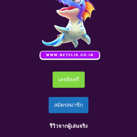
เครดิตฟรี
สมัครสมาชิก
รีวิวจากผู้เล่นจริง