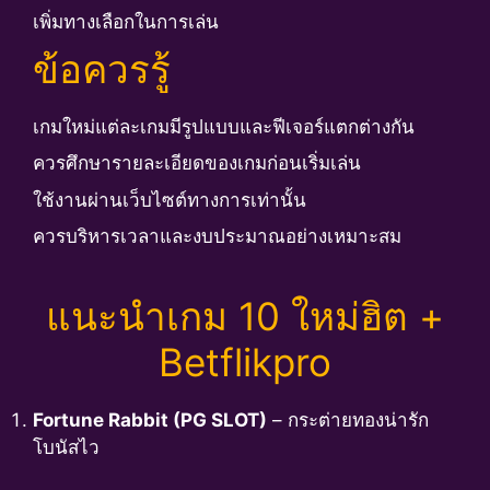
เพิ่มทางเลือกในการเล่น
ข้อควรรู้
เกมใหม่แต่ละเกมมีรูปแบบและฟีเจอร์แตกต่างกัน
ควรศึกษารายละเอียดของเกมก่อนเริ่มเล่น
ใช้งานผ่านเว็บไซต์ทางการเท่านั้น
ควรบริหารเวลาและงบประมาณอย่างเหมาะสม
แนะนำเกม 10 ใหม่ฮิต +
Betflikpro
Fortune Rabbit (PG SLOT)
– กระต่ายทองน่ารัก
โบนัสไว