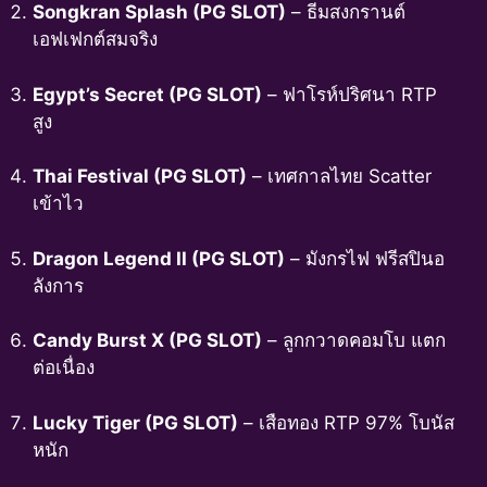
Songkran Splash (PG SLOT)
– ธีมสงกรานต์
เอฟเฟกต์สมจริง
Egypt’s Secret (PG SLOT)
– ฟาโรห์ปริศนา RTP
สูง
Thai Festival (PG SLOT)
– เทศกาลไทย Scatter
เข้าไว
Dragon Legend II (PG SLOT)
– มังกรไฟ ฟรีสปินอ
ลังการ
Candy Burst X (PG SLOT)
– ลูกกวาดคอมโบ แตก
ต่อเนื่อง
Lucky Tiger (PG SLOT)
– เสือทอง RTP 97% โบนัส
หนัก