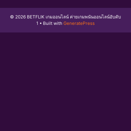
© 2026 BETFLIK เกมออนไลน์ ค่ายเกมพนันออนไลน์อับดับ
1
• Built with
GeneratePress