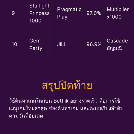
Starlight
Pragmatic
Multiplier
9
Princess
97.0%
Play
x1000
1000
Gem
Cascade
10
JILI
96.9%
Party
อัญมณี
สรุปปิดท้าย
วิธีค้นหาเกมใหม่บน Betflik อย่างรวดเร็ว คือการใช้
เมนูเกมใหม่ล่าสุด ช่องค้นหาเกม และระบบเรียงลำดับ
ตามวันที่อัปเดต