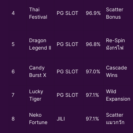
Thai
Scatter
4
PG SLOT
96.9%
Festival
Bonus
Dragon
Re-Spin
5
PG SLOT
96.8%
Legend II
มังกรไฟ
Candy
Cascade
6
PG SLOT
97.0%
Burst X
Wins
Lucky
Wild
7
PG SLOT
97.1%
Tiger
Expansion
Neko
Scatter
8
JILI
97.1%
Fortune
แมวกวัก