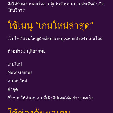
จึงได้รับความสนใจจากผู้เล่นจำนวนมากทันทีหลังเปิด
ให้บริการ
ใช้เมนู “เกมใหม่ล่าสุด”
เว็บไซต์ส่วนใหญ่มักมีหมวดหมู่เฉพาะสำหรับเกมใหม่
ตัวอย่างเมนูที่อาจพบ
เกมใหม่
New Games
เกมมาใหม่
ล่าสุด
ซึ่งช่วยให้ค้นหาเกมที่เพิ่งอัปเดตได้อย่างรวดเร็ว
ใช้ช่องค้นหาเกม