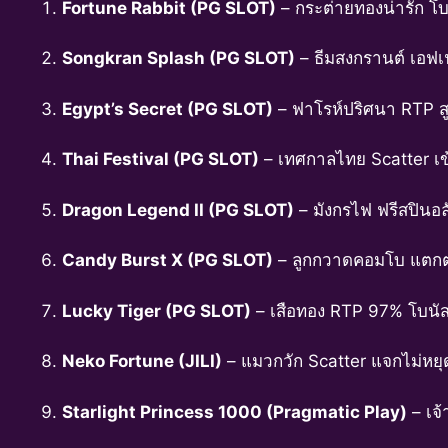
Fortune Rabbit (PG SLOT)
– กระต่ายทองน่ารัก โ
Songkran Splash (PG SLOT)
– ธีมสงกรานต์ เอฟเ
Egypt’s Secret (PG SLOT)
– ฟาโรห์ปริศนา RTP ส
Thai Festival (PG SLOT)
– เทศกาลไทย Scatter เข
Dragon Legend II (PG SLOT)
– มังกรไฟ ฟรีสปินอล
Candy Burst X (PG SLOT)
– ลูกกวาดคอมโบ แตกต่
Lucky Tiger (PG SLOT)
– เสือทอง RTP 97% โบนั
Neko Fortune (JILI)
– แมวกวัก Scatter แจกไม่หยุ
Starlight Princess 1000 (Pragmatic Play)
– เจ้