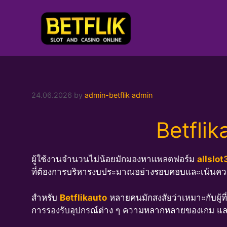
Skip
to
content
24.06.2026
by
admin-betflik admin
Betflik
ผู้ใช้งานจำนวนไม่น้อยมักมองหาแพลตฟอร์ม
allslo
ที่ต้องการบริหารงบประมาณอย่างรอบคอบและเน้นความ
สำหรับ
Betflikauto
หลายคนมักสงสัยว่าเหมาะกับผู
การรองรับอุปกรณ์ต่าง ๆ ความหลากหลายของเกม แ