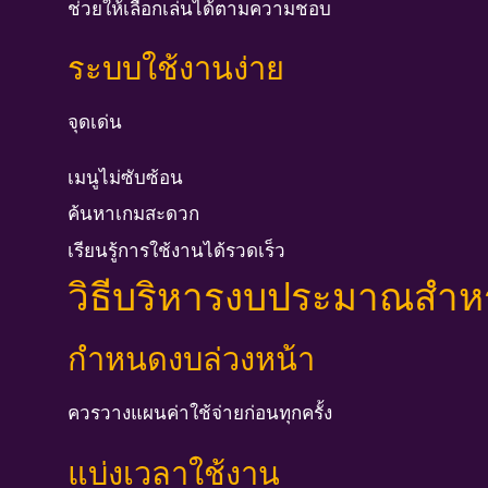
ช่วยให้เลือกเล่นได้ตามความชอบ
ระบบใช้งานง่าย
จุดเด่น
เมนูไม่ซับซ้อน
ค้นหาเกมสะดวก
เรียนรู้การใช้งานได้รวดเร็ว
วิธีบริหารงบประมาณสำหรับ
กำหนดงบล่วงหน้า
ควรวางแผนค่าใช้จ่ายก่อนทุกครั้ง
แบ่งเวลาใช้งาน