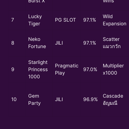
Burst X
Wins
Lucky
Wild
7
PG SLOT
97.1%
Tiger
Expansion
Neko
Scatter
8
JILI
97.1%
Fortune
แมวกวัก
Starlight
Pragmatic
Multiplier
9
Princess
97.0%
Play
x1000
1000
Gem
Cascade
10
JILI
96.9%
Party
อัญมณี