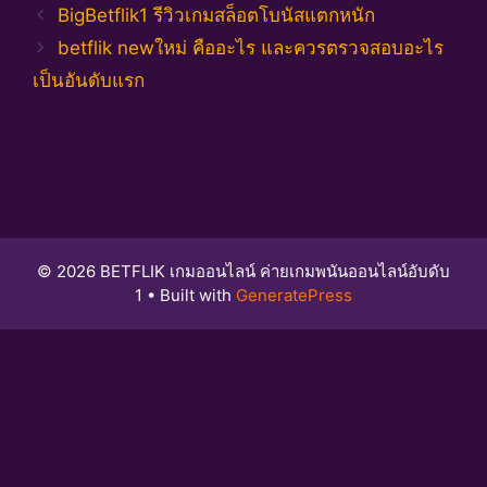
BigBetflik1 รีวิวเกมสล็อตโบนัสแตกหนัก
betflik newใหม่ คืออะไร และควรตรวจสอบอะไร
เป็นอันดับแรก
© 2026 BETFLIK เกมออนไลน์ ค่ายเกมพนันออนไลน์อับดับ
1
• Built with
GeneratePress