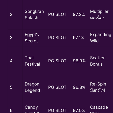
Songkran
Multiplier
2
PG SLOT
97.2%
Splash
ต่อเนื่อง
Egypt’s
Expanding
3
PG SLOT
97.1%
Secret
Wild
Thai
Scatter
4
PG SLOT
96.9%
Festival
Bonus
Dragon
Re-Spin
5
PG SLOT
96.8%
Legend II
มังกรไฟ
Candy
Cascade
6
PG SLOT
97.0%