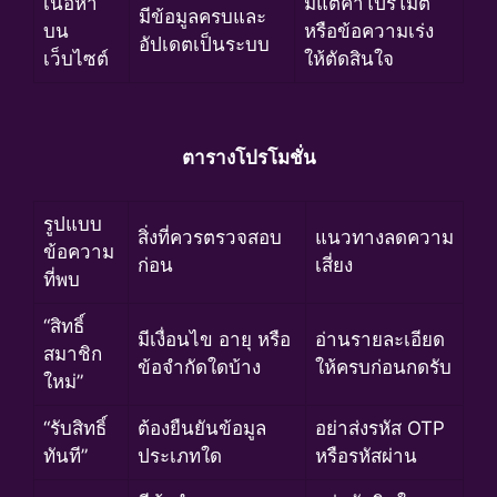
เนื้อหา
มีแต่คำโปรโมต
มีข้อมูลครบและ
บน
หรือข้อความเร่ง
อัปเดตเป็นระบบ
เว็บไซต์
ให้ตัดสินใจ
ตารางโปรโมชั่น
รูปแบบ
สิ่งที่ควรตรวจสอบ
แนวทางลดความ
ข้อความ
ก่อน
เสี่ยง
ที่พบ
“สิทธิ์
มีเงื่อนไข อายุ หรือ
อ่านรายละเอียด
สมาชิก
ข้อจำกัดใดบ้าง
ให้ครบก่อนกดรับ
ใหม่”
“รับสิทธิ์
ต้องยืนยันข้อมูล
อย่าส่งรหัส OTP
ทันที”
ประเภทใด
หรือรหัสผ่าน