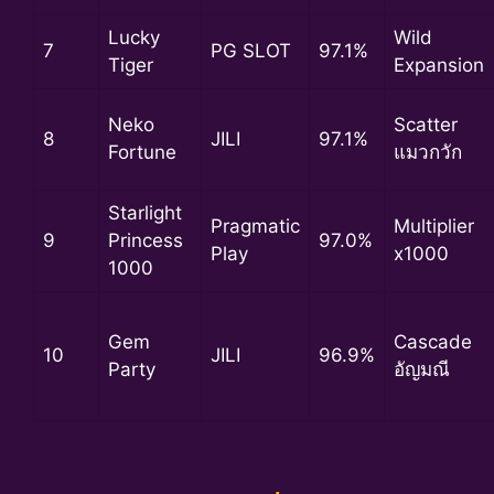
Lucky
Wild
7
PG SLOT
97.1%
Tiger
Expansion
Neko
Scatter
8
JILI
97.1%
Fortune
แมวกวัก
Starlight
Pragmatic
Multiplier
9
Princess
97.0%
Play
x1000
1000
Gem
Cascade
10
JILI
96.9%
Party
อัญมณี