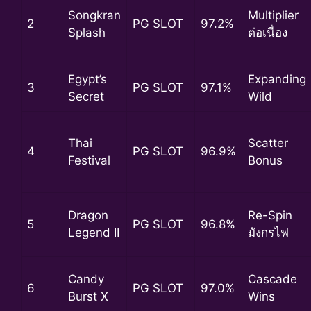
Songkran
Multiplier
2
PG SLOT
97.2%
Splash
ต่อเนื่อง
Egypt’s
Expanding
3
PG SLOT
97.1%
Secret
Wild
Thai
Scatter
4
PG SLOT
96.9%
Festival
Bonus
Dragon
Re-Spin
5
PG SLOT
96.8%
Legend II
มังกรไฟ
Candy
Cascade
6
PG SLOT
97.0%
Burst X
Wins