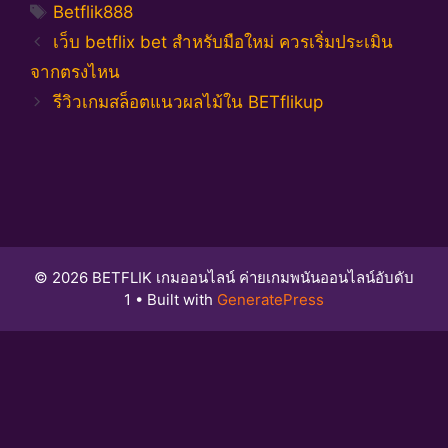
Tags
Betflik888
เว็บ betflix bet สำหรับมือใหม่ ควรเริ่มประเมิน
จากตรงไหน
รีวิวเกมสล็อตแนวผลไม้ใน BETflikup
© 2026 BETFLIK เกมออนไลน์ ค่ายเกมพนันออนไลน์อับดับ
1
• Built with
GeneratePress