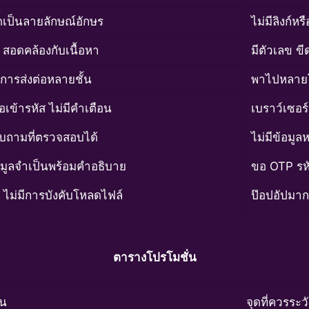
ดเป็นลายลักษณ์อักษร
ไม่มีลิงก์ห
สอดคล้องกับเนื้อหา
มีตัวเลข ข
ีการส่งต่อหลายชั้น
พาไปหลายโ
่อเข้ารหัส ไม่มีคำเตือน
เบราว์เซอร
บถามที่ตรวจสอบได้
ไม่มีข้อมูล
มูลจำเป็นพร้อมคำอธิบาย
ขอ OTP รหั
ไม่มีการบังคับโหลดไฟล์
ป๊อปอัปมาก 
ตารางโปรโมชั่น
อน
จุดที่ควรระวั