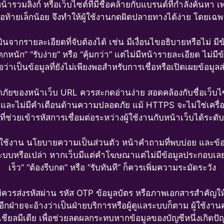
ารวมลิงก์ หรือเว็บไซต์ที่มีชื่อคล้ายกับแบรนด์ที่กำลังค้นหา 
่อท้ายเล็กน้อย จึงทำให้ผู้ใช้งานกดผิดปลายทางได้ง่าย โดยเฉพ
จากรายละเอียดที่จับต้องได้ เช่น มีเงื่อนไขอธิบายหรือไม่ มีข้อม
นัก” “รับง่าย” หรือ “คุ้มกว่า” แต่ไม่มีหน้ารายละเอียด ไม่มีข
อว่าเป็นข้อมูลที่ยังไม่เพียงพอสำหรับการเชื่อหรือเปิดเผยข้อมูลส
อดภัยของหน้าเว็บ URL ควรสะกดอ่านง่าย สอดคล้องกับชื่อเว็
และไม่มีคำเตือนด้านความปลอดภัย แม้ HTTPS จะไม่ใช่เครื่องยื
ี่ช่วยเข้ารหัสการเชื่อมต่อระหว่างผู้ใช้งานกับหน้าเว็บได้ระดับ
ช้งาน นโยบายความเป็นส่วนตัว หน้าคำถามที่พบบ่อย และข้อมูล
ป็นระบบหรือเปล่า หากเว็บมีแต่คำโฆษณาแต่ไม่มีข้อมูลประกอบเ
เร็ว” “ต้องรีบกด” หรือ “รับทันที” ก็ควรเพิ่มความระมัดระวัง
่ควรส่งรหัสผ่าน รหัส OTP ข้อมูลบัตร หรือภาพเอกสารสำคัญให้
้อีกฝ่ายจะอ้างว่าเป็นฝ่ายบริการหรือผู้ดูแลระบบก็ตาม ผู้ใช
ชียลมีเดีย เพื่อช่วยลดผลกระทบหากข้อมูลของบัญชีหนึ่งเกิดป